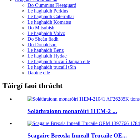
Do Cummins Fleetguard
Le haghaidh Perkins
Le haghaidh Caterpillar
Le haghaidh Komatsu
Do Mitsubish
Le haghaidh Volvo
Do Sheán fiadh
Do Donaldson
Le haghaidh Benz
Le haghaidh Hydac
Le haghaidh trucailí Janpan eile
Le haghaidh trucailí tSín
Daoine eile
Táirgí faoi thrácht
Soláthraíonn monaróirí 11EM-2 ...
Scagaire Breosla Inneall Trucaile OE...