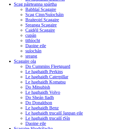
Scag páirteanna spártha
Babhlaí Scagaire
Scag Cinn/Suíocháin
Braiteoirí Scagaire
Sreanga Scagaire
Caidéil Scagaire
cupán
tithíocht
Daoine eile
suíochán
sreang
Scagaire ola
Do Cummins Fleetguard
Le haghaidh Perkins
Le haghaidh Caterpillar
Le haghaidh Komatsu
Do Mitsubish
Le haghaidh Volvo
Do Sheán fiadh
Do Donaldson
Le haghaidh Benz
Le haghaidh trucailí Janpan eile
Le haghaidh trucailí tSín
Daoine eile
Scagaire Hiodrálacha