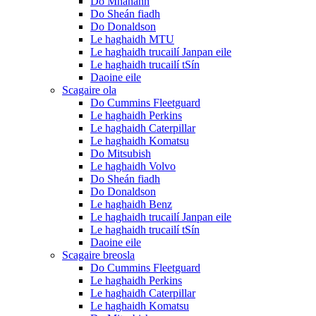
Do Mhanann
Do Sheán fiadh
Do Donaldson
Le haghaidh MTU
Le haghaidh trucailí Janpan eile
Le haghaidh trucailí tSín
Daoine eile
Scagaire ola
Do Cummins Fleetguard
Le haghaidh Perkins
Le haghaidh Caterpillar
Le haghaidh Komatsu
Do Mitsubish
Le haghaidh Volvo
Do Sheán fiadh
Do Donaldson
Le haghaidh Benz
Le haghaidh trucailí Janpan eile
Le haghaidh trucailí tSín
Daoine eile
Scagaire breosla
Do Cummins Fleetguard
Le haghaidh Perkins
Le haghaidh Caterpillar
Le haghaidh Komatsu