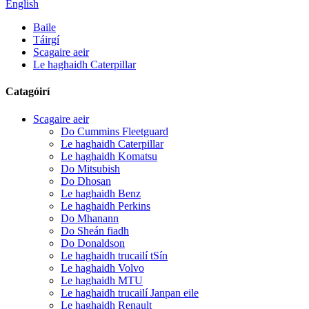
English
Baile
Táirgí
Scagaire aeir
Le haghaidh Caterpillar
Catagóirí
Scagaire aeir
Do Cummins Fleetguard
Le haghaidh Caterpillar
Le haghaidh Komatsu
Do Mitsubish
Do Dhosan
Le haghaidh Benz
Le haghaidh Perkins
Do Mhanann
Do Sheán fiadh
Do Donaldson
Le haghaidh trucailí tSín
Le haghaidh Volvo
Le haghaidh MTU
Le haghaidh trucailí Janpan eile
Le haghaidh Renault