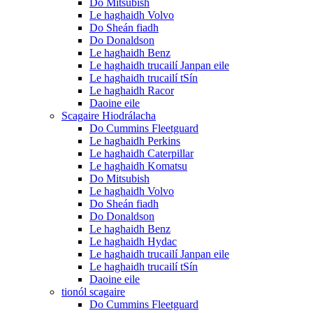
Do Mitsubish
Le haghaidh Volvo
Do Sheán fiadh
Do Donaldson
Le haghaidh Benz
Le haghaidh trucailí Janpan eile
Le haghaidh trucailí tSín
Le haghaidh Racor
Daoine eile
Scagaire Hiodrálacha
Do Cummins Fleetguard
Le haghaidh Perkins
Le haghaidh Caterpillar
Le haghaidh Komatsu
Do Mitsubish
Le haghaidh Volvo
Do Sheán fiadh
Do Donaldson
Le haghaidh Benz
Le haghaidh Hydac
Le haghaidh trucailí Janpan eile
Le haghaidh trucailí tSín
Daoine eile
tionól scagaire
Do Cummins Fleetguard