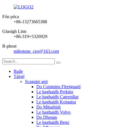
Fón póca
+86-13273665388
Glaoigh Linn
+86-319+5326929
R-phost
milestone_ceo@163.com
Baile
Táirgí
Scagaire aeir
Do Cummins Fleetguard
Le haghaidh Perkins
Le haghaidh Caterpillar
Le haghaidh Komatsu
Do Mitsubish
Le haghaidh Volvo
Do Dhosan
Le haghaidh Benz