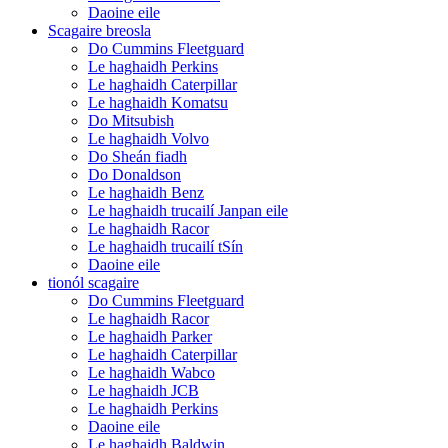
Daoine eile
Scagaire breosla
Do Cummins Fleetguard
Le haghaidh Perkins
Le haghaidh Caterpillar
Le haghaidh Komatsu
Do Mitsubish
Le haghaidh Volvo
Do Sheán fiadh
Do Donaldson
Le haghaidh Benz
Le haghaidh trucailí Janpan eile
Le haghaidh Racor
Le haghaidh trucailí tSín
Daoine eile
tionól scagaire
Do Cummins Fleetguard
Le haghaidh Racor
Le haghaidh Parker
Le haghaidh Caterpillar
Le haghaidh Wabco
Le haghaidh JCB
Le haghaidh Perkins
Daoine eile
Le haghaidh Baldwin