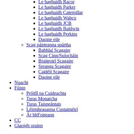
Le haghaidh Racor
Le haghaidh Parker
Le haghaidh Caterpillar
Le haghaidh Wabco
Le haghaidh JCB
Le haghaidh Baldwin
Le haghaidh Perkins
Daoine eile
Scag páirteanna spártha
Babhlaí Scagaire
Scag Cinn/Suíocháin
Braiteoirí Scagaire
Sreanga Scagaire
Caidéil Scagaire
Daoine eile
Nuacht
Fúinn
Próifíl na Cuideachta
Turas Monarcha
Turas Taispeántais
Léirmheasanna Custaiméirí
Ár bhFoireann
CC
Glaoigh orainn