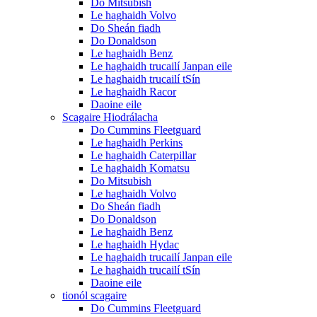
Do Mitsubish
Le haghaidh Volvo
Do Sheán fiadh
Do Donaldson
Le haghaidh Benz
Le haghaidh trucailí Janpan eile
Le haghaidh trucailí tSín
Le haghaidh Racor
Daoine eile
Scagaire Hiodrálacha
Do Cummins Fleetguard
Le haghaidh Perkins
Le haghaidh Caterpillar
Le haghaidh Komatsu
Do Mitsubish
Le haghaidh Volvo
Do Sheán fiadh
Do Donaldson
Le haghaidh Benz
Le haghaidh Hydac
Le haghaidh trucailí Janpan eile
Le haghaidh trucailí tSín
Daoine eile
tionól scagaire
Do Cummins Fleetguard