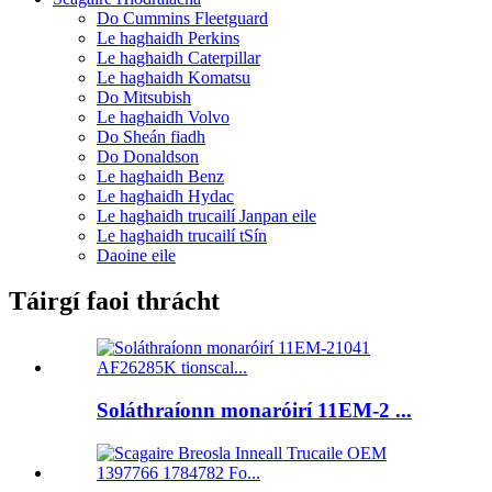
Do Cummins Fleetguard
Le haghaidh Perkins
Le haghaidh Caterpillar
Le haghaidh Komatsu
Do Mitsubish
Le haghaidh Volvo
Do Sheán fiadh
Do Donaldson
Le haghaidh Benz
Le haghaidh Hydac
Le haghaidh trucailí Janpan eile
Le haghaidh trucailí tSín
Daoine eile
Táirgí faoi thrácht
Soláthraíonn monaróirí 11EM-2 ...