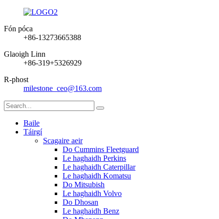
Fón póca
+86-13273665388
Glaoigh Linn
+86-319+5326929
R-phost
milestone_ceo@163.com
Baile
Táirgí
Scagaire aeir
Do Cummins Fleetguard
Le haghaidh Perkins
Le haghaidh Caterpillar
Le haghaidh Komatsu
Do Mitsubish
Le haghaidh Volvo
Do Dhosan
Le haghaidh Benz