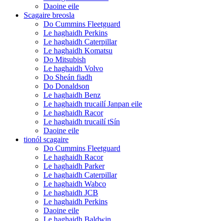
Daoine eile
Scagaire breosla
Do Cummins Fleetguard
Le haghaidh Perkins
Le haghaidh Caterpillar
Le haghaidh Komatsu
Do Mitsubish
Le haghaidh Volvo
Do Sheán fiadh
Do Donaldson
Le haghaidh Benz
Le haghaidh trucailí Janpan eile
Le haghaidh Racor
Le haghaidh trucailí tSín
Daoine eile
tionól scagaire
Do Cummins Fleetguard
Le haghaidh Racor
Le haghaidh Parker
Le haghaidh Caterpillar
Le haghaidh Wabco
Le haghaidh JCB
Le haghaidh Perkins
Daoine eile
Le haghaidh Baldwin