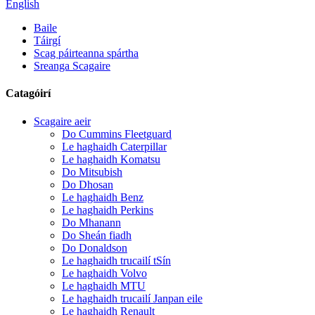
English
Baile
Táirgí
Scag páirteanna spártha
Sreanga Scagaire
Catagóirí
Scagaire aeir
Do Cummins Fleetguard
Le haghaidh Caterpillar
Le haghaidh Komatsu
Do Mitsubish
Do Dhosan
Le haghaidh Benz
Le haghaidh Perkins
Do Mhanann
Do Sheán fiadh
Do Donaldson
Le haghaidh trucailí tSín
Le haghaidh Volvo
Le haghaidh MTU
Le haghaidh trucailí Janpan eile
Le haghaidh Renault