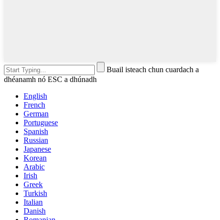
Buail isteach chun cuardach a
dhéanamh nó ESC a dhúnadh
English
French
German
Portuguese
Spanish
Russian
Japanese
Korean
Arabic
Irish
Greek
Turkish
Italian
Danish
Romanian