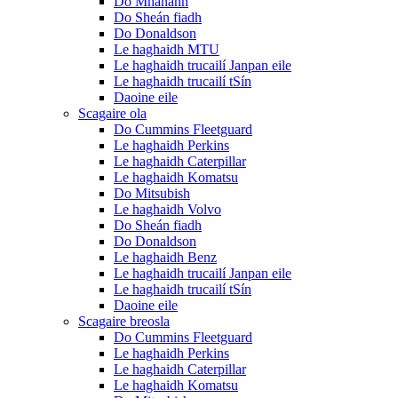
Do Mhanann
Do Sheán fiadh
Do Donaldson
Le haghaidh MTU
Le haghaidh trucailí Janpan eile
Le haghaidh trucailí tSín
Daoine eile
Scagaire ola
Do Cummins Fleetguard
Le haghaidh Perkins
Le haghaidh Caterpillar
Le haghaidh Komatsu
Do Mitsubish
Le haghaidh Volvo
Do Sheán fiadh
Do Donaldson
Le haghaidh Benz
Le haghaidh trucailí Janpan eile
Le haghaidh trucailí tSín
Daoine eile
Scagaire breosla
Do Cummins Fleetguard
Le haghaidh Perkins
Le haghaidh Caterpillar
Le haghaidh Komatsu