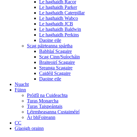
Le haghaidh Racor
Le haghaidh Parker
Le haghaidh Caterpillar
Le haghaidh Wabco
Le haghaidh JCB
Le haghaidh Baldwin
Le haghaidh Perkins
Daoine eile
Scag páirteanna spártha
Babhlaí Scagaire
Scag Cinn/Suíocháin
Braiteoirí Scagaire
Sreanga Scagaire
Caidéil Scagaire
Daoine eile
Nuacht
Fúinn
Próifíl na Cuideachta
Turas Monarcha
Turas Taispeántais
Léirmheasanna Custaiméirí
Ár bhFoireann
CC
Glaoigh orainn