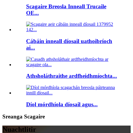
Scagaire Breosla Inneall Trucaile
OE...
Cábáin inneall díosail uathoibríoch
ai...
Athsholáthraithe ardfheidhmíochta...
Díol mórdhíola díosail agus...
Sreanga Scagaire
Nuachtlitir