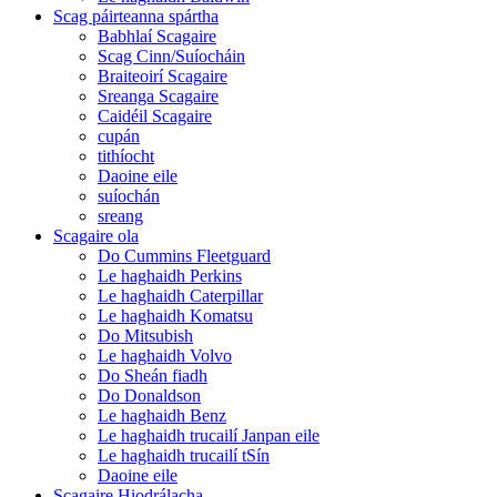
Scag páirteanna spártha
Babhlaí Scagaire
Scag Cinn/Suíocháin
Braiteoirí Scagaire
Sreanga Scagaire
Caidéil Scagaire
cupán
tithíocht
Daoine eile
suíochán
sreang
Scagaire ola
Do Cummins Fleetguard
Le haghaidh Perkins
Le haghaidh Caterpillar
Le haghaidh Komatsu
Do Mitsubish
Le haghaidh Volvo
Do Sheán fiadh
Do Donaldson
Le haghaidh Benz
Le haghaidh trucailí Janpan eile
Le haghaidh trucailí tSín
Daoine eile
Scagaire Hiodrálacha