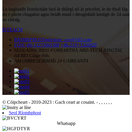
Le haghaidh fiosrúcháin faoi ár dtáirgí nó ár pricelist, le do thoil fág
do r-phost chugainn agus beidh muid i dteagmháil laistigh de 24 uair
an chloig.
ISTEACH
RÍOMHPHOST
milestone_ceo@163.com
FÓN
+86-13273665388
+86-319+5326929
SEOLADH
CRIOS FORBARTHA ARD-TECH XINGTAI,
HEBEI Cúige tSín.
AM OIBRE
SEIRBHÍS 24 UAIREANTA
© Cóipcheart - 2010-2023 : Gach ceart ar cosaint.
- , , , , , ,
Seol Ríomhphost
Whatsapp