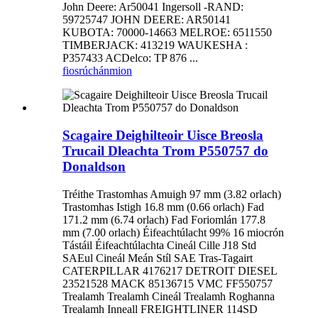
John Deere: Ar50041 Ingersoll -RAND:
59725747 JOHN DEERE: AR50141
KUBOTA: 70000-14663 MELROE: 6511550
TIMBERJACK: 413219 WAUKESHA :
P357433 ACDelco: TP 876 ...
fiosrúchán
mion
Scagaire Deighilteoir Uisce Breosla
Trucail Dleachta Trom P550757 do
Donaldson
Tréithe Trastomhas Amuigh 97 mm (3.82 orlach)
Trastomhas Istigh 16.8 mm (0.66 orlach) Fad
171.2 mm (6.74 orlach) Fad Foriomlán 177.8
mm (7.00 orlach) Éifeachtúlacht 99% 16 miocrón
Tástáil Éifeachtúlachta Cineál Cille J18 Std
SAEul Cineál Meán Stíl SAE Tras-Tagairt
CATERPILLAR 4176217 DETROIT DIESEL
23521528 MACK 85136715 VMC FF550757
Trealamh Trealamh Cineál Trealamh Roghanna
Trealamh Inneall FREIGHTLINER 114SD