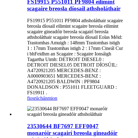
FS19915 P551011 PF9804 eilimint
scagaire breosla díosail athsholáthair
FS19915 P551011 PF9804 athsholáthair scagaire
breosla díosail eilimint scagaire breosla eilimint
scagaire gineadóir breosla scagairí breosla
athsholáthair scagaire breosla díosail Eolas Méid:
Trastomhas Amuigh : 148mm Trastomhas istigh
1 : 17mm Trastomhas istigh 2 : 17mm Cineál Cur
i bhFeidhm an Scagaire : Scagaire Ionsáigh
Tagartha Uimh: DETROIT DIESEL0 :
DETROIT DIESEL05 DETROIT DÍOSÚIL:
A4720921205 MERCEDES-BENZ :
A0000903651 MERCEDES-BENZ :
A4720921205 BALDWIN : PF9804
DONALDSON : P551011 FLEETGUARD :
FS19911 .
fiosrúchán
mion
23530644 BF7697 EFF0047
monaróir scagairí breosla gineadóir