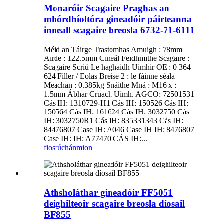
Monaróir Scagaire Praghas an
mhórdhíoltóra gineadóir páirteanna
inneall scagaire breosla 6732-71-6111
Méid an Táirge Trastomhas Amuigh : 78mm
Airde : 122.5mm Cineál Feidhmithe Scagaire :
Scagaire Scriú Le haghaidh Uimhir OE : 0 364
624 Filler / Eolas Breise 2 : le fáinne séala
Meáchan : 0.385kg Snáithe Mná : M16 x :
1.5mm Ábhar Cruach Uimh. AGCO: 72501531
Cás IH: 1310729-H1 Cás IH: 150526 Cás IH:
150564 Cás IH: 161624 Cás IH: 3032750 Cás
IH: 3032750R1 Cás IH: 835331343 Cás IH:
84476807 Case IH: A046 Case IH IH: 8476807
Case IH: IH: A77470 CÁS IH:...
fiosrúchán
mion
Athsholáthar gineadóir FF5051
deighilteoir scagaire breosla díosail
BF855