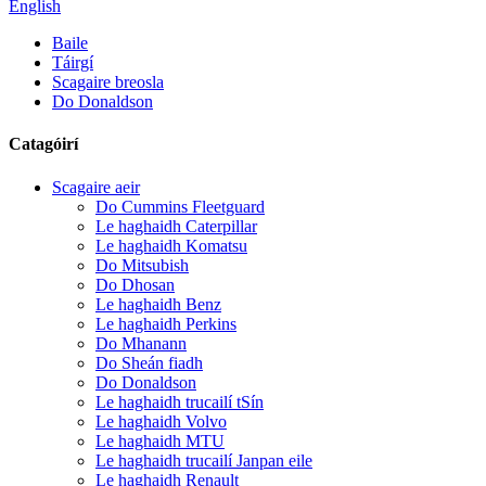
English
Baile
Táirgí
Scagaire breosla
Do Donaldson
Catagóirí
Scagaire aeir
Do Cummins Fleetguard
Le haghaidh Caterpillar
Le haghaidh Komatsu
Do Mitsubish
Do Dhosan
Le haghaidh Benz
Le haghaidh Perkins
Do Mhanann
Do Sheán fiadh
Do Donaldson
Le haghaidh trucailí tSín
Le haghaidh Volvo
Le haghaidh MTU
Le haghaidh trucailí Janpan eile
Le haghaidh Renault