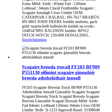
Eolas Méid: Airde : 85mm Fad : 126mm
Leithead : 94mm Cineál Feidhmithe Scagaire :
Scagaire Ionsáigh Cross Uimhir OEM:
CATERPIAR-1 BALBAL: 6N-7617 BRABÚS:
8N-9803 JOHN DEERE Iomlán students, gach
grád: tuairiscíodh ballraíocht iomlán na scoile.:
1048547M91 BALDWIN Iomlán: BF912
DITCH WITCH: 159-009 DONALDSO..
fiosrúchán
mion
Scagaire breosla trucail FF203 BF909
P551130 eilimint scagaire gineadóir
breosla athsholáthair inneall
FF203 Scagaire Breosla Truck BF909 P551130
Athsholáthar Inneall Gineadóir Scagaire Scagaire
Scagairí Breosla Truck Scagairí Breosla Scagaire
Breosla Gineadóir Scagairí Breosla Méid: Airde:
Fad 84mm: Leithead 126mm: 94mm Cross OEM
Uimhir: Bolb: 3i-1233 Ingersoll-Rand: 35308048