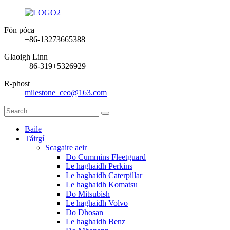
Fón póca
+86-13273665388
Glaoigh Linn
+86-319+5326929
R-phost
milestone_ceo@163.com
Baile
Táirgí
Scagaire aeir
Do Cummins Fleetguard
Le haghaidh Perkins
Le haghaidh Caterpillar
Le haghaidh Komatsu
Do Mitsubish
Le haghaidh Volvo
Do Dhosan
Le haghaidh Benz