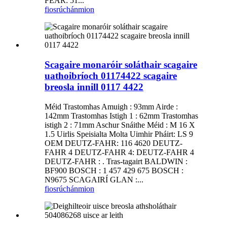
FEAR: 51...
fiosrúchán
mion
Scagaire monaróir soláthair scagaire
uathoibríoch 01174422 scagaire
breosla innill 0117 4422
Méid Trastomhas Amuigh : 93mm Airde :
142mm Trastomhas Istigh 1 : 62mm Trastomhas
istigh 2 : 71mm Aschur Snáithe Méid : M 16 X
1.5 Uirlis Speisialta Molta Uimhir Pháirt: LS 9
OEM DEUTZ-FAHR: 116 4620 DEUTZ-
FAHR 4 DEUTZ-FAHR 4: DEUTZ-FAHR 4
DEUTZ-FAHR : . Tras-tagairt BALDWIN :
BF900 BOSCH : 1 457 429 675 BOSCH :
N9675 SCAGAIRÍ GLAN :...
fiosrúchán
mion