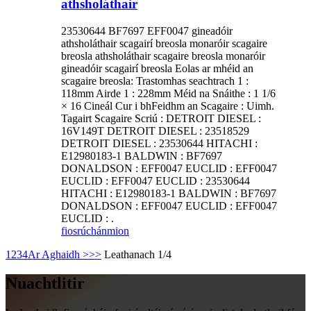
athsholáthair
23530644 BF7697 EFF0047 gineadóir
athsholáthair scagairí breosla monaróir scagaire
breosla athsholáthair scagaire breosla monaróir
gineadóir scagairí breosla Eolas ar mhéid an
scagaire breosla: Trastomhas seachtrach 1 :
118mm Airde 1 : 228mm Méid na Snáithe : 1 1/6
× 16 Cineál Cur i bhFeidhm an Scagaire : Uimh.
Tagairt Scagaire Scriú : DETROIT DIESEL :
16V149T DETROIT DIESEL : 23518529
DETROIT DIESEL : 23530644 HITACHI :
E12980183-1 BALDWIN : BF7697
DONALDSON : EFF0047 EUCLID : EFF0047
EUCLID : EFF0047 EUCLID : 23530644
HITACHI : E12980183-1 BALDWIN : BF7697
DONALDSON : EFF0047 EUCLID : EFF0047
EUCLID : .
fiosrúchán
mion
1
2
3
4
Ar Aghaidh >
>>
Leathanach 1/4
Nuachtlitir