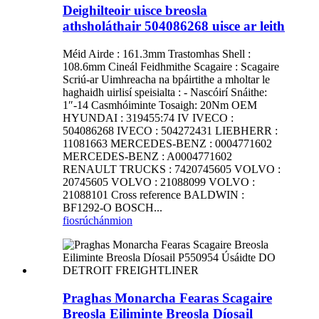
Deighilteoir uisce breosla
athsholáthair 504086268 uisce ar leith
Méid Airde : 161.3mm Trastomhas Shell :
108.6mm Cineál Feidhmithe Scagaire : Scagaire
Scriú-ar Uimhreacha na bpáirtithe a mholtar le
haghaidh uirlisí speisialta : - Nascóirí Snáithe:
1″-14 Casmhóiminte Tosaigh: 20Nm OEM
HYUNDAI : 319455:74 IV IVECO :
504086268 IVECO : 504272431 LIEBHERR :
11081663 MERCEDES-BENZ : 0004771602
MERCEDES-BENZ : A0004771602
RENAULT TRUCKS : 7420745605 VOLVO :
20745605 VOLVO : 21088099 VOLVO :
21088101 Cross reference BALDWIN :
BF1292-O BOSCH...
fiosrúchán
mion
Praghas Monarcha Fearas Scagaire
Breosla Eiliminte Breosla Díosail