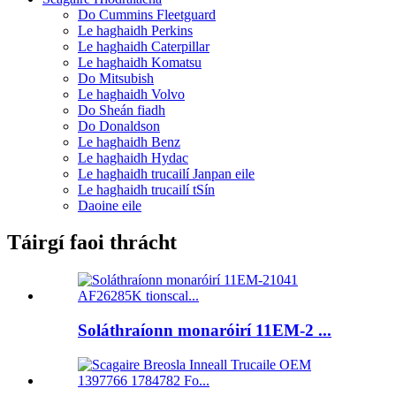
Do Cummins Fleetguard
Le haghaidh Perkins
Le haghaidh Caterpillar
Le haghaidh Komatsu
Do Mitsubish
Le haghaidh Volvo
Do Sheán fiadh
Do Donaldson
Le haghaidh Benz
Le haghaidh Hydac
Le haghaidh trucailí Janpan eile
Le haghaidh trucailí tSín
Daoine eile
Táirgí faoi thrácht
Soláthraíonn monaróirí 11EM-2 ...