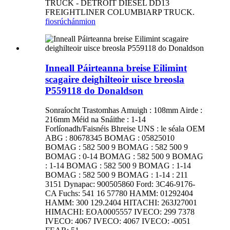
TRUCK - DETROIT DIESEL DD13
FREIGHTLINER COLUMBIARP TRUCK.
fiosrúchán
mion
Inneall Páirteanna breise Eilimint
scagaire deighilteoir uisce breosla
P559118 do Donaldson
Sonraíocht Trastomhas Amuigh : 108mm Airde :
216mm Méid na Snáithe : 1-14
Forlíonadh/Faisnéis Bhreise UNS : le séala OEM
ABG : 80678345 BOMAG : 05825010
BOMAG : 582 500 9 BOMAG : 582 500 9
BOMAG : 0-14 BOMAG : 582 500 9 BOMAG
: 1-14 BOMAG : 582 500 9 BOMAG : 1-14
BOMAG : 582 500 9 BOMAG : 1-14 : 211
3151 Dynapac: 900505860 Ford: 3C46-9176-
CA Fuchs: 541 16 57780 HAMM: 01292404
HAMM: 300 129.2404 HITACHI: 263J27001
HIMACHI: EOA0005557 IVECO: 299 7378
IVECO: 4067 IVECO: 4067 IVECO: -0051