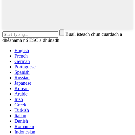
Buail isteach chun cuardach a
dhéanamh nó ESC a dhúnadh
English
French
German
Portuguese
Spanish
Russian
Japanese
Korean
Arabic
Irish
Greek
Turkish
Italian
Danish
Romanian
Indonesian