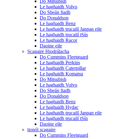
Do Mitsubish
Le haghaidh Volvo
Do Sheán fiadh
Do Donaldson
Le haghaidh Benz
Le haghaidh trucailí Janpan eile
Le haghaidh trucailí tSín
Le haghaidh Racor
Daoine eile
Scagaire Hiodrálacha
Do Cummins Fleetguard
Le haghaidh Perkins
Le haghaidh Caterpillar
Le haghaidh Komatsu
Do Mitsubish
Le haghaidh Volvo
Do Sheán fiadh
Do Donaldson
Le haghaidh Benz
Le haghaidh Hydac
Le haghaidh trucailí Janpan eile
Le haghaidh trucailí tSín
Daoine eile
tionól scagaire
Do Cummins Fleetguard