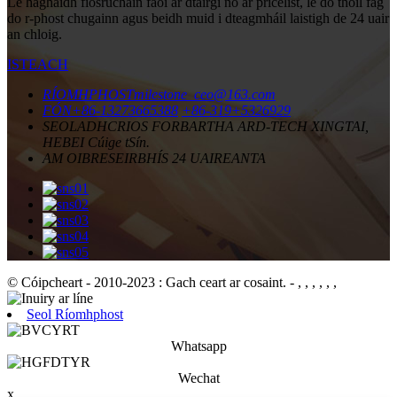
Le haghaidh fiosrúcháin faoi ár dtáirgí nó ár pricelist, le do thoil fág
do r-phost chugainn agus beidh muid i dteagmháil laistigh de 24 uair
an chloig.
ISTEACH
RÍOMHPHOST
milestone_ceo@163.com
FÓN
+86-13273665388
+86-319+5326929
SEOLADH
CRIOS FORBARTHA ARD-TECH XINGTAI,
HEBEI Cúige tSín.
AM OIBRE
SEIRBHÍS 24 UAIREANTA
© Cóipcheart - 2010-2023 : Gach ceart ar cosaint.
- , , , , , ,
Seol Ríomhphost
Whatsapp
Wechat
x