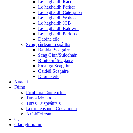
Le haghaidh Racor
Le haghaidh Parker
Le haghaidh Caterpillar
Le haghaidh Wabco
Le haghaidh JCB
Le haghaidh Baldwin
Le haghaidh Perkins
Daoine eile
Scag páirteanna spártha
Babhlaí Scagaire
Scag Cinn/Suíocháin
Braiteoirí Scagaire
Sreanga Scagaire
Caidéil Scagaire
Daoine eile
Nuacht
Fúinn
Próifíl na Cuideachta
Turas Monarcha
Turas Taispeántais
Léirmheasanna Custaiméirí
Ár bhFoireann
CC
Glaoigh orainn