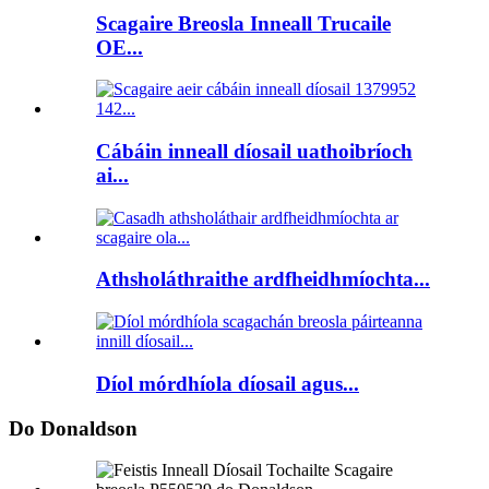
Scagaire Breosla Inneall Trucaile
OE...
Cábáin inneall díosail uathoibríoch
ai...
Athsholáthraithe ardfheidhmíochta...
Díol mórdhíola díosail agus...
Do Donaldson