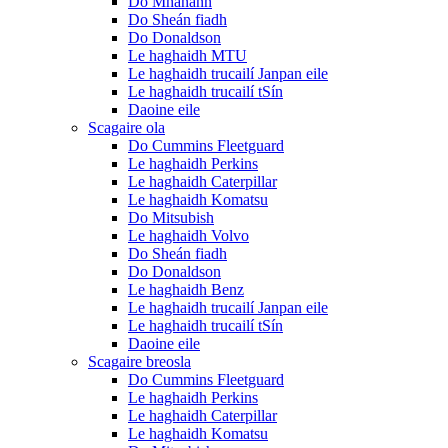
Do Mhanann
Do Sheán fiadh
Do Donaldson
Le haghaidh MTU
Le haghaidh trucailí Janpan eile
Le haghaidh trucailí tSín
Daoine eile
Scagaire ola
Do Cummins Fleetguard
Le haghaidh Perkins
Le haghaidh Caterpillar
Le haghaidh Komatsu
Do Mitsubish
Le haghaidh Volvo
Do Sheán fiadh
Do Donaldson
Le haghaidh Benz
Le haghaidh trucailí Janpan eile
Le haghaidh trucailí tSín
Daoine eile
Scagaire breosla
Do Cummins Fleetguard
Le haghaidh Perkins
Le haghaidh Caterpillar
Le haghaidh Komatsu