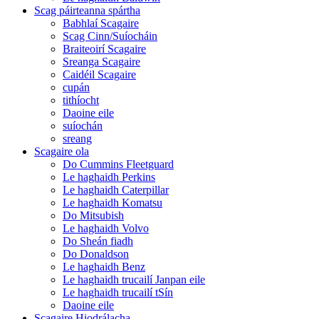
Scag páirteanna spártha
Babhlaí Scagaire
Scag Cinn/Suíocháin
Braiteoirí Scagaire
Sreanga Scagaire
Caidéil Scagaire
cupán
tithíocht
Daoine eile
suíochán
sreang
Scagaire ola
Do Cummins Fleetguard
Le haghaidh Perkins
Le haghaidh Caterpillar
Le haghaidh Komatsu
Do Mitsubish
Le haghaidh Volvo
Do Sheán fiadh
Do Donaldson
Le haghaidh Benz
Le haghaidh trucailí Janpan eile
Le haghaidh trucailí tSín
Daoine eile
Scagaire Hiodrálacha