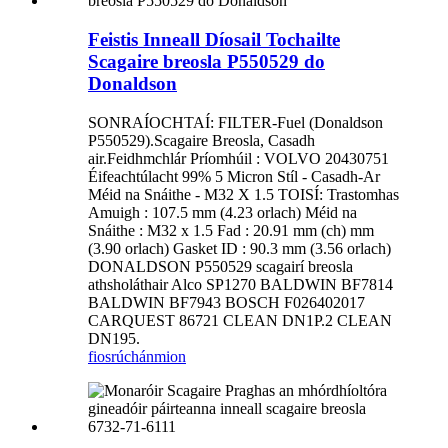
Feistis Inneall Díosail Tochailte
Scagaire breosla P550529 do
Donaldson
SONRAÍOCHTAÍ: FILTER-Fuel (Donaldson
P550529).Scagaire Breosla, Casadh
air.Feidhmchlár Príomhúil : VOLVO 20430751
Éifeachtúlacht 99% 5 Micron Stíl - Casadh-Ar
Méid na Snáithe - M32 X 1.5 TOISÍ: Trastomhas
Amuigh : 107.5 mm (4.23 orlach) Méid na
Snáithe : M32 x 1.5 Fad : 20.91 mm (ch) mm
(3.90 orlach) Gasket ID : 90.3 mm (3.56 orlach)
DONALDSON P550529 scagairí breosla
athsholáthair Alco SP1270 BALDWIN BF7814
BALDWIN BF7943 BOSCH F026402017
CARQUEST 86721 CLEAN DN1P.2 CLEAN
DN195.
fiosrúchán
mion