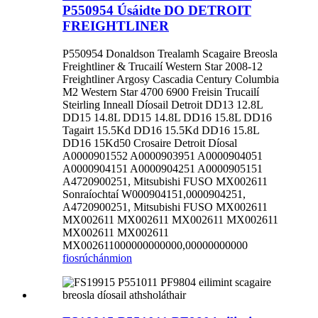
P550954 Úsáidte DO DETROIT
FREIGHTLINER
P550954 Donaldson Trealamh Scagaire Breosla
Freightliner & Trucailí Western Star 2008-12
Freightliner Argosy Cascadia Century Columbia
M2 Western Star 4700 6900 Freisin Trucailí
Steirling Inneall Díosail Detroit DD13 12.8L
DD15 14.8L DD15 14.8L DD16 15.8L DD16
Tagairt 15.5Kd DD16 15.5Kd DD16 15.8L
DD16 15Kd50 Crosaire Detroit Díosal
A0000901552 A0000903951 A0000904051
A0000904151 A0000904251 A0000905151
A4720900251, Mitsubishi FUSO MX002611
Sonraíochtaí W000904151,0000904251,
A4720900251, Mitsubishi FUSO MX002611
MX002611 MX002611 MX002611 MX002611
MX002611 MX002611
MX002611000000000000,00000000000
fiosrúchán
mion