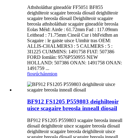
Athsholáthar gineadóir FF5051 BF855
deighilteoir scagaire breosla díosail deighilteoir
scagaire breosla díosail Deighilteoir scagaire
breosla athsholáthair scagaire gineadóir breosla
Eolas Méid: Airde : 61.72mm Fad : 117.09mm
Leithead : 71.75mm Cineál Cur i bhFeidhm an
Scagaire : le gaiste uisce Uimhir tras OEM:
ALLIS-CHALMERS3 : 5 CALMERS : 5 :
3I1225 CUMMINS: 1491758 FIAT: 507386
FORD Iomlán: 9576P550955 NEW
HOLLAND: 507386 ONAN: 1491758 ONAN:
1491759 ...
fiosrúchán
mion
BF912 FS1205 P559803 deighilteoir
uisce scagaire breosla inneall díosail
BF912 FS1205 P559803 scagaire breosla inneall
díosail deighilteoir uisce scagaire breosla díosail
deighilteoir scagaire breosla deighilteoir uisce
scagaire breosla díosail scagaire breosla inneall