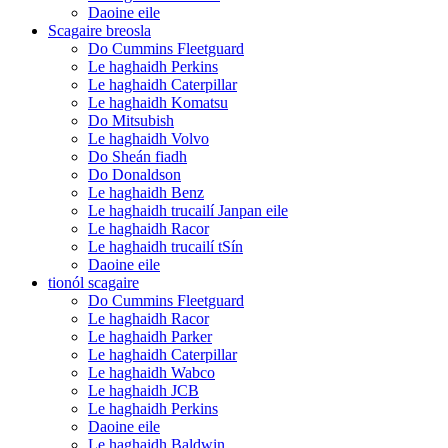
Daoine eile
Scagaire breosla
Do Cummins Fleetguard
Le haghaidh Perkins
Le haghaidh Caterpillar
Le haghaidh Komatsu
Do Mitsubish
Le haghaidh Volvo
Do Sheán fiadh
Do Donaldson
Le haghaidh Benz
Le haghaidh trucailí Janpan eile
Le haghaidh Racor
Le haghaidh trucailí tSín
Daoine eile
tionól scagaire
Do Cummins Fleetguard
Le haghaidh Racor
Le haghaidh Parker
Le haghaidh Caterpillar
Le haghaidh Wabco
Le haghaidh JCB
Le haghaidh Perkins
Daoine eile
Le haghaidh Baldwin