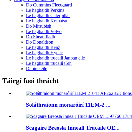
Do Cummins Fleetguard
Le haghaidh Perkins
Le haghaidh Caterpillar
Le haghaidh Komatsu
Do Mitsubish
Le haghaidh Volvo
Do Sheán fiadh
Do Donaldson
Le haghaidh Benz
Le haghaidh Hydac
Le haghaidh trucailí Janpan eile
Le haghaidh trucailí tSín
Daoine eile
Táirgí faoi thrácht
Soláthraíonn monaróirí 11EM-2 ...
Scagaire Breosla Inneall Trucaile OE...