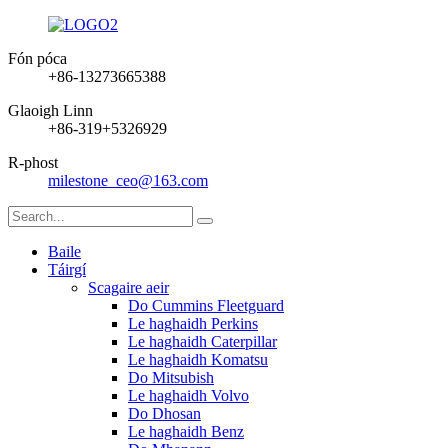
Fón póca
+86-13273665388
Glaoigh Linn
+86-319+5326929
R-phost
milestone_ceo@163.com
Baile
Táirgí
Scagaire aeir
Do Cummins Fleetguard
Le haghaidh Perkins
Le haghaidh Caterpillar
Le haghaidh Komatsu
Do Mitsubish
Le haghaidh Volvo
Do Dhosan
Le haghaidh Benz