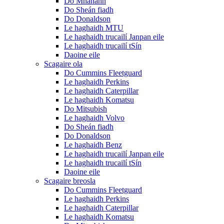
Do Mhanann
Do Sheán fiadh
Do Donaldson
Le haghaidh MTU
Le haghaidh trucailí Janpan eile
Le haghaidh trucailí tSín
Daoine eile
Scagaire ola
Do Cummins Fleetguard
Le haghaidh Perkins
Le haghaidh Caterpillar
Le haghaidh Komatsu
Do Mitsubish
Le haghaidh Volvo
Do Sheán fiadh
Do Donaldson
Le haghaidh Benz
Le haghaidh trucailí Janpan eile
Le haghaidh trucailí tSín
Daoine eile
Scagaire breosla
Do Cummins Fleetguard
Le haghaidh Perkins
Le haghaidh Caterpillar
Le haghaidh Komatsu