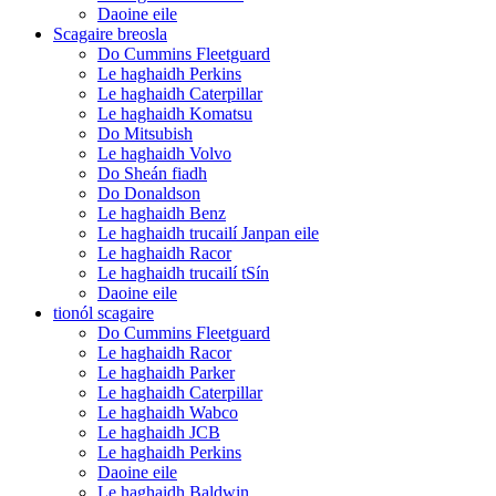
Daoine eile
Scagaire breosla
Do Cummins Fleetguard
Le haghaidh Perkins
Le haghaidh Caterpillar
Le haghaidh Komatsu
Do Mitsubish
Le haghaidh Volvo
Do Sheán fiadh
Do Donaldson
Le haghaidh Benz
Le haghaidh trucailí Janpan eile
Le haghaidh Racor
Le haghaidh trucailí tSín
Daoine eile
tionól scagaire
Do Cummins Fleetguard
Le haghaidh Racor
Le haghaidh Parker
Le haghaidh Caterpillar
Le haghaidh Wabco
Le haghaidh JCB
Le haghaidh Perkins
Daoine eile
Le haghaidh Baldwin