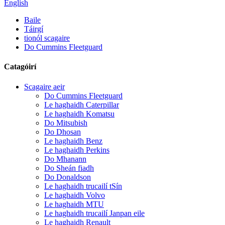
English
Baile
Táirgí
tionól scagaire
Do Cummins Fleetguard
Catagóirí
Scagaire aeir
Do Cummins Fleetguard
Le haghaidh Caterpillar
Le haghaidh Komatsu
Do Mitsubish
Do Dhosan
Le haghaidh Benz
Le haghaidh Perkins
Do Mhanann
Do Sheán fiadh
Do Donaldson
Le haghaidh trucailí tSín
Le haghaidh Volvo
Le haghaidh MTU
Le haghaidh trucailí Janpan eile
Le haghaidh Renault