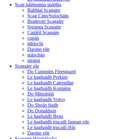
Scag páirteanna spártha
Babhlaí Scagaire
Scag Cinn/Suíocháin
Braiteoirí Scagaire
Sreanga Scagaire
Caidéil Scagaire
cupán
tithíocht
Daoine eile
suíochán
sreang
Scagaire ola
Do Cummins Fleetguard
Le haghaidh Perkins
Le haghaidh Caterpillar
Le haghaidh Komatsu
Do Mitsubish
Le haghaidh Volvo
Do Sheán fiadh
Do Donaldson
Le haghaidh Benz
Le haghaidh trucailí Janpan eile
Le haghaidh trucailí tSín
Daoine eile
Scagaire Hiodrálacha