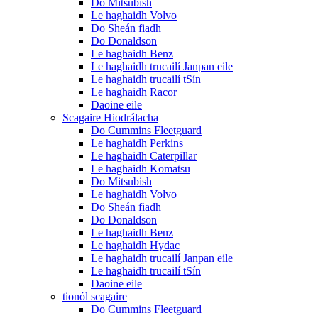
Do Mitsubish
Le haghaidh Volvo
Do Sheán fiadh
Do Donaldson
Le haghaidh Benz
Le haghaidh trucailí Janpan eile
Le haghaidh trucailí tSín
Le haghaidh Racor
Daoine eile
Scagaire Hiodrálacha
Do Cummins Fleetguard
Le haghaidh Perkins
Le haghaidh Caterpillar
Le haghaidh Komatsu
Do Mitsubish
Le haghaidh Volvo
Do Sheán fiadh
Do Donaldson
Le haghaidh Benz
Le haghaidh Hydac
Le haghaidh trucailí Janpan eile
Le haghaidh trucailí tSín
Daoine eile
tionól scagaire
Do Cummins Fleetguard