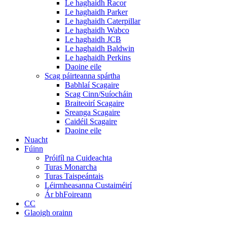
Le haghaidh Racor
Le haghaidh Parker
Le haghaidh Caterpillar
Le haghaidh Wabco
Le haghaidh JCB
Le haghaidh Baldwin
Le haghaidh Perkins
Daoine eile
Scag páirteanna spártha
Babhlaí Scagaire
Scag Cinn/Suíocháin
Braiteoirí Scagaire
Sreanga Scagaire
Caidéil Scagaire
Daoine eile
Nuacht
Fúinn
Próifíl na Cuideachta
Turas Monarcha
Turas Taispeántais
Léirmheasanna Custaiméirí
Ár bhFoireann
CC
Glaoigh orainn