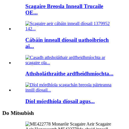
Scagaire Breosla Inneall Trucaile
OE...
Cábáin inneall díosail uathoibríoch
ai...
Athsholáthraithe ardfheidhmíochta...
Díol mórdhíola díosail agus...
Do Mitsubish