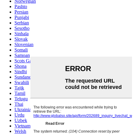
Norwegian
Pashto
Persian
Punjabi
Serbian
Sesotho
Sinhala
Slovak
Slovenian
Somali
Samoan
Scots Gaelic
Shona
Sindhi
Sundanese
Swahili
Tajik
Tamil
Telugu
Thai
Ukrainian
Urdu
Uzbek
Vietnamese
Welsh