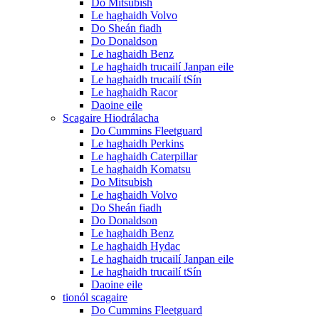
Do Mitsubish
Le haghaidh Volvo
Do Sheán fiadh
Do Donaldson
Le haghaidh Benz
Le haghaidh trucailí Janpan eile
Le haghaidh trucailí tSín
Le haghaidh Racor
Daoine eile
Scagaire Hiodrálacha
Do Cummins Fleetguard
Le haghaidh Perkins
Le haghaidh Caterpillar
Le haghaidh Komatsu
Do Mitsubish
Le haghaidh Volvo
Do Sheán fiadh
Do Donaldson
Le haghaidh Benz
Le haghaidh Hydac
Le haghaidh trucailí Janpan eile
Le haghaidh trucailí tSín
Daoine eile
tionól scagaire
Do Cummins Fleetguard