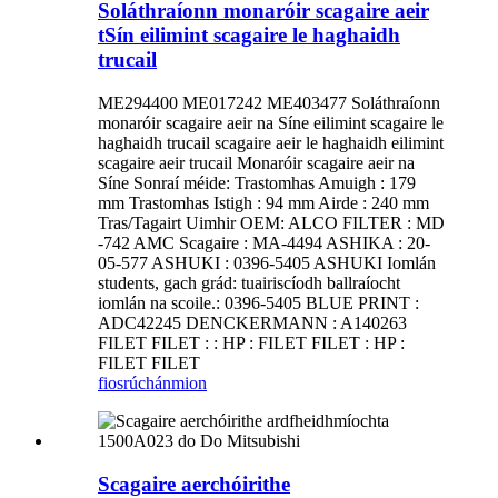
Soláthraíonn monaróir scagaire aeir
tSín eilimint scagaire le haghaidh
trucail
ME294400 ME017242 ME403477 Soláthraíonn
monaróir scagaire aeir na Síne eilimint scagaire le
haghaidh trucail scagaire aeir le haghaidh eilimint
scagaire aeir trucail Monaróir scagaire aeir na
Síne Sonraí méide: Trastomhas Amuigh : 179
mm Trastomhas Istigh : 94 mm Airde : 240 mm
Tras/Tagairt Uimhir OEM: ALCO FILTER : MD
-742 AMC Scagaire : MA-4494 ASHIKA : 20-
05-577 ASHUKI : 0396-5405 ASHUKI Iomlán
students, gach grád: tuairiscíodh ballraíocht
iomlán na scoile.: 0396-5405 BLUE PRINT :
ADC42245 DENCKERMANN : A140263
FILET FILET : : HP : FILET FILET : HP :
FILET FILET
fiosrúchán
mion
Scagaire aerchóirithe