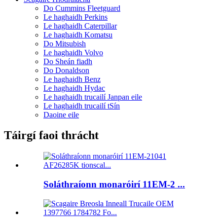
Do Cummins Fleetguard
Le haghaidh Perkins
Le haghaidh Caterpillar
Le haghaidh Komatsu
Do Mitsubish
Le haghaidh Volvo
Do Sheán fiadh
Do Donaldson
Le haghaidh Benz
Le haghaidh Hydac
Le haghaidh trucailí Janpan eile
Le haghaidh trucailí tSín
Daoine eile
Táirgí faoi thrácht
Soláthraíonn monaróirí 11EM-2 ...