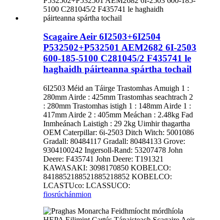
Scagaire Aeir 6I2503+6I2504
P532502+P532501 AEM2682 6I-2503
600-185-5100 C281045/2 F435741 le
haghaidh páirteanna spártha tochail
6I2503 Méid an Táirge Trastomhas Amuigh 1 :
280mm Airde : 425mm Trastomhas seachtrach 2
: 280mm Trastomhas istigh 1 : 148mm Airde 1 :
417mm Airde 2 : 405mm Meáchan : 2.48kg Fad
Inmheánach Laistigh : 29 2kg Uimhir thagartha
OEM Caterpillar: 6i-2503 Ditch Witch: 5001086
Gradall: 80484117 Gradall: 80484133 Grove:
9304100242 Ingersoll-Rand: 53207478 John
Deere: F435741 John Deere: T191321
KAWASAKI: 3098170850 KOBELCO:
8418852188521885218852 KOBELCO:
LCASTUco: LCASSUCO:
fiosrúchán
mion