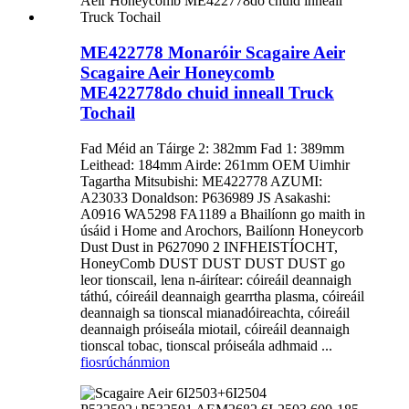
ME422778 Monaróir Scagaire Aeir
Scagaire Aeir Honeycomb
ME422778do chuid inneall Truck
Tochail
Fad Méid an Táirge 2: 382mm Fad 1: 389mm
Leithead: 184mm Airde: 261mm OEM Uimhir
Tagartha Mitsubishi: ME422778 AZUMI:
A23033 Donaldson: P636989 JS Asakashi:
A0916 WA5298 FA1189 a Bhailíonn go maith in
úsáid i Home and Arochors, Bailíonn Honeycorb
Dust Dust in P627090 2 INFHEISTÍOCHT,
HoneyComb DUST DUST DUST DUST go
leor tionscail, lena n-áirítear: cóireáil deannaigh
táthú, cóireáil deannaigh gearrtha plasma, cóireáil
deannaigh sa tionscal mianadóireachta, cóireáil
deannaigh próiseála miotail, cóireáil deannaigh
tionscal tobac, tionscal próiseála adhmaid ...
fiosrúchán
mion