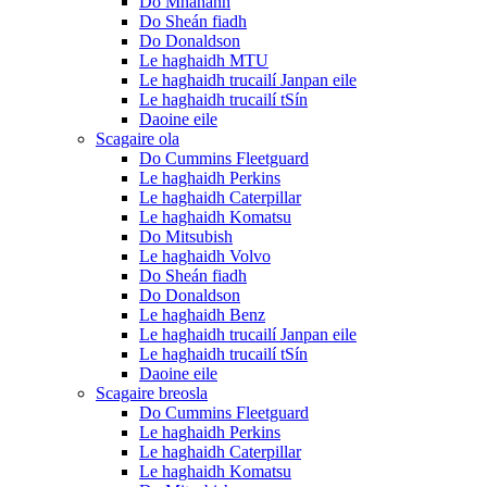
Do Mhanann
Do Sheán fiadh
Do Donaldson
Le haghaidh MTU
Le haghaidh trucailí Janpan eile
Le haghaidh trucailí tSín
Daoine eile
Scagaire ola
Do Cummins Fleetguard
Le haghaidh Perkins
Le haghaidh Caterpillar
Le haghaidh Komatsu
Do Mitsubish
Le haghaidh Volvo
Do Sheán fiadh
Do Donaldson
Le haghaidh Benz
Le haghaidh trucailí Janpan eile
Le haghaidh trucailí tSín
Daoine eile
Scagaire breosla
Do Cummins Fleetguard
Le haghaidh Perkins
Le haghaidh Caterpillar
Le haghaidh Komatsu