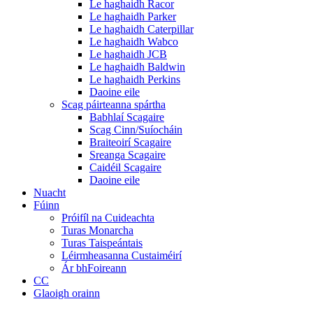
Le haghaidh Racor
Le haghaidh Parker
Le haghaidh Caterpillar
Le haghaidh Wabco
Le haghaidh JCB
Le haghaidh Baldwin
Le haghaidh Perkins
Daoine eile
Scag páirteanna spártha
Babhlaí Scagaire
Scag Cinn/Suíocháin
Braiteoirí Scagaire
Sreanga Scagaire
Caidéil Scagaire
Daoine eile
Nuacht
Fúinn
Próifíl na Cuideachta
Turas Monarcha
Turas Taispeántais
Léirmheasanna Custaiméirí
Ár bhFoireann
CC
Glaoigh orainn