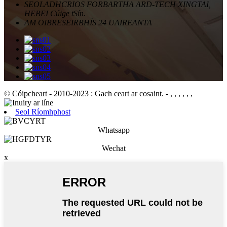
SEOLADH
CRIOS FORBARTHA ARD-TECH XINGTAI,
HEBEI Cúige tSín.
AM OIBRE
SEIRBHÍS 24 UAIREANTA
© Cóipcheart - 2010-2023 : Gach ceart ar cosaint.
- , , , , , ,
Seol Ríomhphost
Whatsapp
Wechat
x