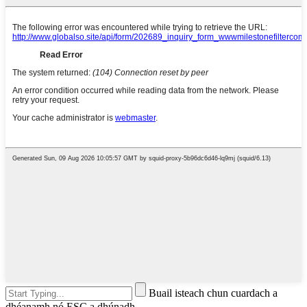
Buail isteach chun cuardach a
dhéanamh nó ESC a dhúnadh