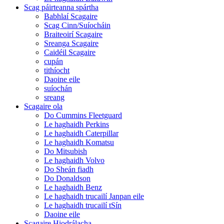
Scag páirteanna spártha
Babhlaí Scagaire
Scag Cinn/Suíocháin
Braiteoirí Scagaire
Sreanga Scagaire
Caidéil Scagaire
cupán
tithíocht
Daoine eile
suíochán
sreang
Scagaire ola
Do Cummins Fleetguard
Le haghaidh Perkins
Le haghaidh Caterpillar
Le haghaidh Komatsu
Do Mitsubish
Le haghaidh Volvo
Do Sheán fiadh
Do Donaldson
Le haghaidh Benz
Le haghaidh trucailí Janpan eile
Le haghaidh trucailí tSín
Daoine eile
Scagaire Hiodrálacha