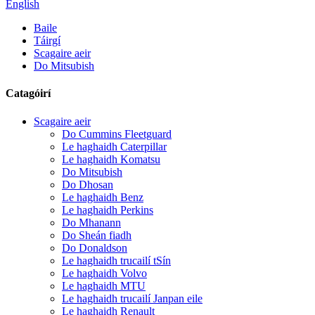
English
Baile
Táirgí
Scagaire aeir
Do Mitsubish
Catagóirí
Scagaire aeir
Do Cummins Fleetguard
Le haghaidh Caterpillar
Le haghaidh Komatsu
Do Mitsubish
Do Dhosan
Le haghaidh Benz
Le haghaidh Perkins
Do Mhanann
Do Sheán fiadh
Do Donaldson
Le haghaidh trucailí tSín
Le haghaidh Volvo
Le haghaidh MTU
Le haghaidh trucailí Janpan eile
Le haghaidh Renault