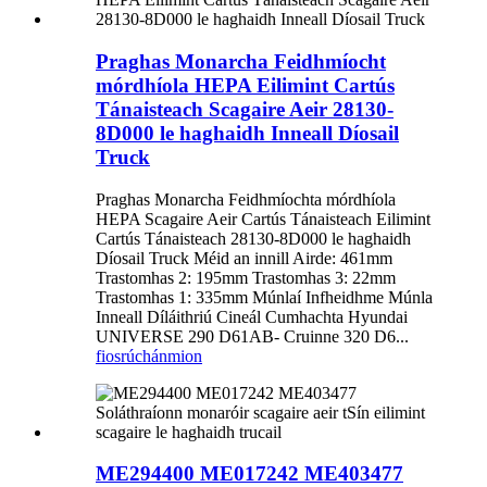
Praghas Monarcha Feidhmíocht
mórdhíola HEPA Eilimint Cartús
Tánaisteach Scagaire Aeir 28130-
8D000 le haghaidh Inneall Díosail
Truck
Praghas Monarcha Feidhmíochta mórdhíola
HEPA Scagaire Aeir Cartús Tánaisteach Eilimint
Cartús Tánaisteach 28130-8D000 le haghaidh
Díosail Truck Méid an innill Airde: 461mm
Trastomhas 2: 195mm Trastomhas 3: 22mm
Trastomhas 1: 335mm Múnlaí Infheidhme Múnla
Inneall Díláithriú Cineál Cumhachta Hyundai
UNIVERSE 290 D61AB- Cruinne 320 D6...
fiosrúchán
mion
ME294400 ME017242 ME403477