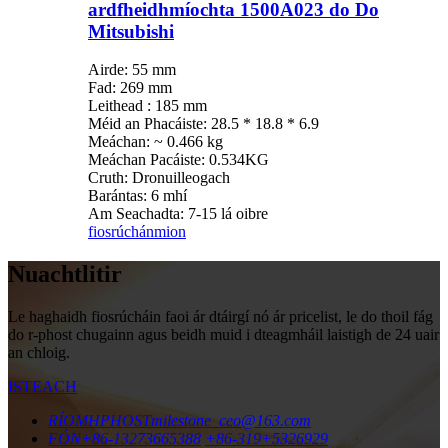
ardfheidhmíochta 1500A023 do Do
Mitsubishi
Airde: 55 mm
Fad: 269 mm
Leithead : 185 mm
Méid an Phacáiste: 28.5 * 18.8 * 6.9
Meáchan: ~ 0.466 kg
Meáchan Pacáiste: 0.534KG
Cruth: Dronuilleogach
Barántas: 6 mhí
Am Seachadta: 7-15 lá oibre
fiosrúchán
mion
Nuachtlitir
Le haghaidh fiosrúcháin faoi ár dtáirgí nó ár pricelist, le do thoil fág
do r-phost chugainn agus beidh muid i dteagmháil laistigh de 24 uair
an chloig.
ISTEACH
RÍOMHPHOST
milestone_ceo@163.com
FÓN
+86-13273665388
+86-319+5326929