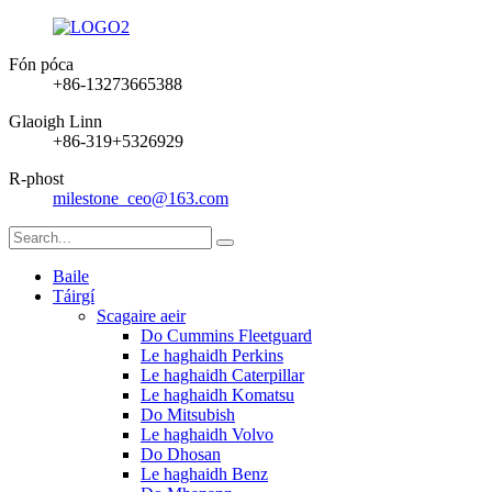
Fón póca
+86-13273665388
Glaoigh Linn
+86-319+5326929
R-phost
milestone_ceo@163.com
Baile
Táirgí
Scagaire aeir
Do Cummins Fleetguard
Le haghaidh Perkins
Le haghaidh Caterpillar
Le haghaidh Komatsu
Do Mitsubish
Le haghaidh Volvo
Do Dhosan
Le haghaidh Benz