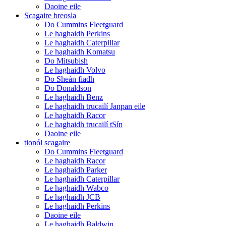
Daoine eile
Scagaire breosla
Do Cummins Fleetguard
Le haghaidh Perkins
Le haghaidh Caterpillar
Le haghaidh Komatsu
Do Mitsubish
Le haghaidh Volvo
Do Sheán fiadh
Do Donaldson
Le haghaidh Benz
Le haghaidh trucailí Janpan eile
Le haghaidh Racor
Le haghaidh trucailí tSín
Daoine eile
tionól scagaire
Do Cummins Fleetguard
Le haghaidh Racor
Le haghaidh Parker
Le haghaidh Caterpillar
Le haghaidh Wabco
Le haghaidh JCB
Le haghaidh Perkins
Daoine eile
Le haghaidh Baldwin