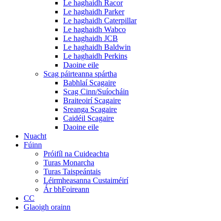
Le haghaidh Racor
Le haghaidh Parker
Le haghaidh Caterpillar
Le haghaidh Wabco
Le haghaidh JCB
Le haghaidh Baldwin
Le haghaidh Perkins
Daoine eile
Scag páirteanna spártha
Babhlaí Scagaire
Scag Cinn/Suíocháin
Braiteoirí Scagaire
Sreanga Scagaire
Caidéil Scagaire
Daoine eile
Nuacht
Fúinn
Próifíl na Cuideachta
Turas Monarcha
Turas Taispeántais
Léirmheasanna Custaiméirí
Ár bhFoireann
CC
Glaoigh orainn