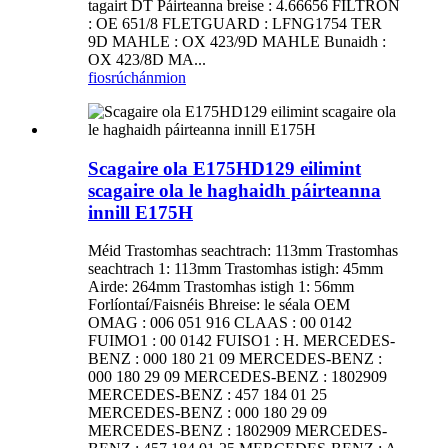
tagairt DT Páirteanna breise : 4.66656 FILTRON
: OE 651/8 FLETGUARD : LFNG1754 TER
9D MAHLE : OX 423/9D MAHLE Bunaidh :
OX 423/8D MA...
fiosrúchán
mion
Scagaire ola E175HD129 eilimint
scagaire ola le haghaidh páirteanna
innill E175H
Méid Trastomhas seachtrach: 113mm Trastomhas
seachtrach 1: 113mm Trastomhas istigh: 45mm
Airde: 264mm Trastomhas istigh 1: 56mm
Forlíontaí/Faisnéis Bhreise: le séala OEM
OMAG : 006 051 916 CLAAS : 00 0142
FUIMO1 : 00 0142 FUISO1 : H. MERCEDES-
BENZ : 000 180 21 09 MERCEDES-BENZ :
000 180 29 09 MERCEDES-BENZ : 1802909
MERCEDES-BENZ : 457 184 01 25
MERCEDES-BENZ : 000 180 29 09
MERCEDES-BENZ : 1802909 MERCEDES-