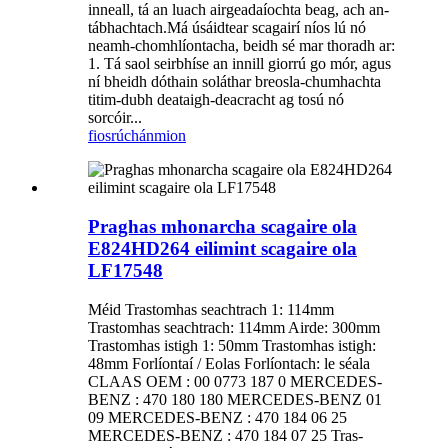
inneall, tá an luach airgeadaíochta beag, ach an-
tábhachtach.Má úsáidtear scagairí níos lú nó
neamh-chomhlíontacha, beidh sé mar thoradh ar:
1. Tá saol seirbhíse an innill giorrú go mór, agus
ní bheidh dóthain soláthar breosla-chumhachta
titim-dubh deataigh-deacracht ag tosú nó
sorcóir...
fiosrúchán
mion
Praghas mhonarcha scagaire ola
E824HD264 eilimint scagaire ola
LF17548
Méid Trastomhas seachtrach 1: 114mm
Trastomhas seachtrach: 114mm Airde: 300mm
Trastomhas istigh 1: 50mm Trastomhas istigh:
48mm Forlíontaí / Eolas Forlíontach: le séala
CLAAS OEM : 00 0773 187 0 MERCEDES-
BENZ : 470 180 180 MERCEDES-BENZ 01
09 MERCEDES-BENZ : 470 184 06 25
MERCEDES-BENZ : 470 184 07 25 Tras-