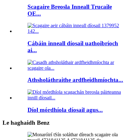
Scagaire Breosla Inneall Trucaile
OE...
Cábáin inneall díosail uathoibríoch
ai...
Athsholáthraithe ardfheidhmíochta...
Díol mórdhíola díosail agus...
Le haghaidh Benz