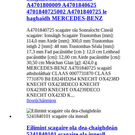
A4701800009 A4701840625
4701840725002 A4701840725 le
haghaidh MERCEDES-BENZ
A4701840725 scagaire ola Sonraíocht Cineál
scagaire: Ionsáigh Scagaire Trastomhas [mm]:
114,0 mm Airde [mm]: 300,0 mm Trastomhas
istigh 2 [mm]: 48 mm Trastomhas Séala [mm]:
17,3 mm Fad pacáistithe [cm ]: 12,0 cm Leithead
pacáistithe [cm]: 12,00 cm Airde pacáistithe [cm]:
30,50 cm Meáchan Glan [g]: 424,0 g
MERCEDES-BENZ A4701840725 scagairí
athsholáthair CLAAS 0007731870 CLAAS
7731870 Bil E824HD264 KNECHT OX4238D
KNECHT OX4238DECO KNECHT
OX4239D KNECHT OX4239DECO
KNECHT OX423D K...
fiosrúchán
mion
Eilimint scagaire ola dea-chaighdeán
5241840101 scagaire ola inneall