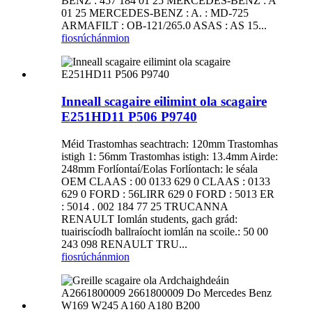
BENZ : 457 184 01 25 MERCEDES-BENZ : A
01 25 MERCEDES-BENZ : A. : MD-725
ARMAFILT : OB-121/265.0 ASAS : AS 15...
fiosrúchán
mion
Inneall scagaire eilimint ola scagaire
E251HD11 P506 P9740
Méid Trastomhas seachtrach: 120mm Trastomhas
istigh 1: 56mm Trastomhas istigh: 13.4mm Airde:
248mm Forlíontaí/Eolas Forlíontach: le séala
OEM CLAAS : 00 0133 629 0 CLAAS : 0133
629 0 FORD : 56LIRR 629 0 FORD : 5013 ER
: 5014 . 002 184 77 25 TRUCANNA
RENAULT Iomlán students, gach grád:
tuairiscíodh ballraíocht iomlán na scoile.: 50 00
243 098 RENAULT TRU...
fiosrúchán
mion