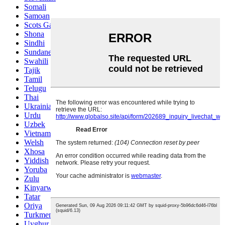
Somali
Samoan
Scots Gaelic
Shona
Sindhi
Sundanese
Swahili
Tajik
Tamil
Telugu
Thai
Ukrainian
Urdu
Uzbek
Vietnamese
Welsh
Xhosa
Yiddish
Yoruba
Zulu
Kinyarwanda
Tatar
Oriya
Turkmen
Uyghur