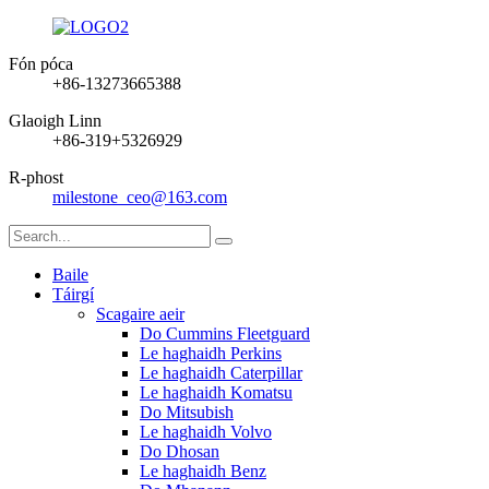
Fón póca
+86-13273665388
Glaoigh Linn
+86-319+5326929
R-phost
milestone_ceo@163.com
Baile
Táirgí
Scagaire aeir
Do Cummins Fleetguard
Le haghaidh Perkins
Le haghaidh Caterpillar
Le haghaidh Komatsu
Do Mitsubish
Le haghaidh Volvo
Do Dhosan
Le haghaidh Benz