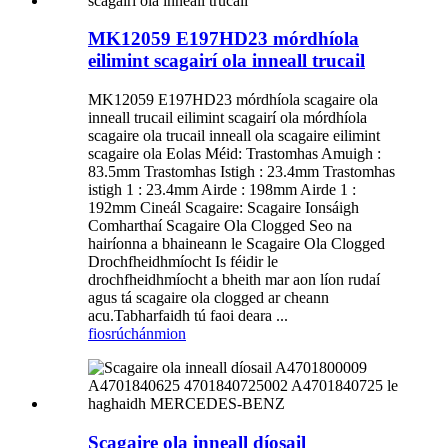
MK12059 E197HD23 mórdhíola
eilimint scagairí ola inneall trucail
MK12059 E197HD23 mórdhíola scagaire ola
inneall trucail eilimint scagairí ola mórdhíola
scagaire ola trucail inneall ola scagaire eilimint
scagaire ola Eolas Méid: Trastomhas Amuigh :
83.5mm Trastomhas Istigh : 23.4mm Trastomhas
istigh 1 : 23.4mm Airde : 198mm Airde 1 :
192mm Cineál Scagaire: Scagaire Ionsáigh
Comharthaí Scagaire Ola Clogged Seo na
hairíonna a bhaineann le Scagaire Ola Clogged
Drochfheidhmíocht Is féidir le
drochfheidhmíocht a bheith mar aon líon rudaí
agus tá scagaire ola clogged ar cheann
acu.Tabharfaidh tú faoi deara ...
fiosrúchán
mion
Scagaire ola inneall díosail