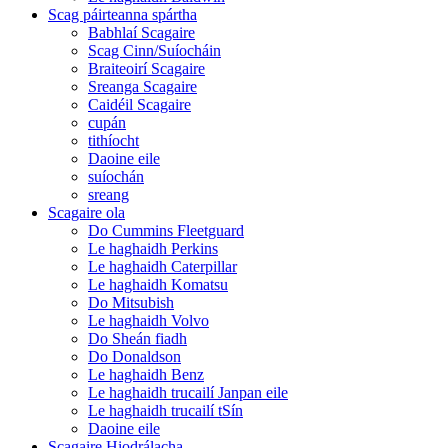
Scag páirteanna spártha
Babhlaí Scagaire
Scag Cinn/Suíocháin
Braiteoirí Scagaire
Sreanga Scagaire
Caidéil Scagaire
cupán
tithíocht
Daoine eile
suíochán
sreang
Scagaire ola
Do Cummins Fleetguard
Le haghaidh Perkins
Le haghaidh Caterpillar
Le haghaidh Komatsu
Do Mitsubish
Le haghaidh Volvo
Do Sheán fiadh
Do Donaldson
Le haghaidh Benz
Le haghaidh trucailí Janpan eile
Le haghaidh trucailí tSín
Daoine eile
Scagaire Hiodrálacha