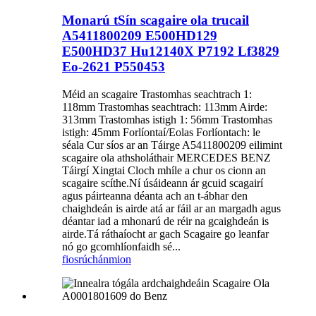
Monarú tSín scagaire ola trucail
A5411800209 E500HD129
E500HD37 Hu12140X P7192 Lf3829
Eo-2621 P550453
Méid an scagaire Trastomhas seachtrach 1:
118mm Trastomhas seachtrach: 113mm Airde:
313mm Trastomhas istigh 1: 56mm Trastomhas
istigh: 45mm Forlíontaí/Eolas Forlíontach: le
séala Cur síos ar an Táirge A5411800209 eilimint
scagaire ola athsholáthair MERCEDES BENZ
Táirgí Xingtai Cloch mhíle a chur os cionn an
scagaire scíthe.Ní úsáideann ár gcuid scagairí
agus páirteanna déanta ach an t-ábhar den
chaighdeán is airde atá ar fáil ar an margadh agus
déantar iad a mhonarú de réir na gcaighdeán is
airde.Tá ráthaíocht ar gach Scagaire go leanfar
nó go gcomhlíonfaidh sé...
fiosrúchán
mion