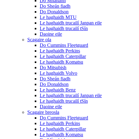
Do Mhanann
Do Sheán fiadh
Do Donaldson
Le haghaidh MTU
Le haghaidh trucailí Janpan eile
Le haghaidh trucailí tSín
Daoine eile
Scagaire ola
Do Cummins Fleetguard
Le haghaidh Perkins
Le haghaidh Caterpillar
Le haghaidh Komatsu
Do Mitsubish
Le haghaidh Volvo
Do Sheán fiadh
Do Donaldson
Le haghaidh Benz
Le haghaidh trucailí Janpan eile
Le haghaidh trucailí tSín
Daoine eile
Scagaire breosla
Do Cummins Fleetguard
Le haghaidh Perkins
Le haghaidh Caterpillar
Le haghaidh Komatsu