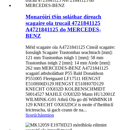
Monaróirí tSín soláthar díreach
scagaire ola trucail 4721841125
A4721841125 do MERCEDES-
BENZ
Méid scagaire ola A4721841125 Cineál scagaire:
Ionsáigh Scagaire Trastomhas seachtrach [mm]:
121 mm Trastomhas istigh 1 [mm]: 58 mm
Trastomhas istigh 2 [mm]: 14 mm Airde [mm]:
262 mm MERCEDES-BENZ A4721841125
scagairí athsholáthair P55 Bald Donaldson
P551005 Fleetguard LF17511 HENGST
E510H06D129 HENGST E510H07D129
KNECHT OX832D KOLBENSCHMIDT
50014527 MAHLE OX832D Mann HU12001Z
WILMINK-G01 Athrú Ola go dtí WilMINK18
129 KNECHT OX832DCé is moite d’fheithiclí
leictreacha, tá gach ceann de na...
fiosrúchán
mion