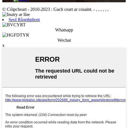
© Cóipcheart - 2010-2023 : Gach ceart ar cosaint.
- , , , , , ,
Seol Ríomhphost
Whatsapp
Wechat
x