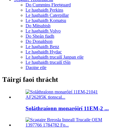
Do Cummins Fleetguard
Le haghaidh Perkins
Le haghaidh Caterpillar
Le haghaidh Komatsu
Do Mitsubish
Le haghaidh Volvo
Do Sheán fiadh
Do Donaldson
Le haghaidh Benz
Le haghaidh Hydac
Le haghaidh trucailí Janpan eile
Le haghaidh trucailí tSín
Daoine eile
Táirgí faoi thrácht
Soláthraíonn monaróirí 11EM-2 ...