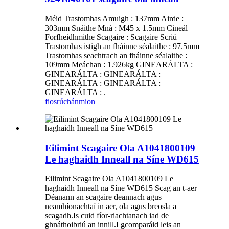
Méid Trastomhas Amuigh : 137mm Airde :
303mm Snáithe Mná : M45 x 1.5mm Cineál
Forfheidhmithe Scagaire : Scagaire Scriú
Trastomhas istigh an fháinne séalaithe : 97.5mm
Trastomhas seachtrach an fháinne séalaithe :
109mm Meáchan : 1.926kg GINEARÁLTA :
GINEARÁLTA : GINEARÁLTA :
GINEARÁLTA : GINEARÁLTA :
GINEARÁLTA : .
fiosrúchán
mion
Eilimint Scagaire Ola A1041800109
Le haghaidh Inneall na Síne WD615
Eilimint Scagaire Ola A1041800109 Le
haghaidh Inneall na Síne WD615 Scag an t-aer
Déanann an scagaire deannach agus
neamhíonachtaí in aer, ola agus breosla a
scagadh.Is cuid fíor-riachtanach iad de
ghnáthoibriú an innill.I gcomparáid leis an