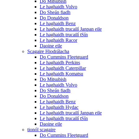
Do Mitsubish
Le haghaidh Volvo
Do Sheán fiadh
Do Donaldson
Le haghaidh Benz
Le haghaidh trucailí Janpan eile
Le haghaidh trucailí tSín
Le haghaidh Racor
Daoine eile
Scagaire Hiodrálacha
Do Cummins Fleetguard
Le haghaidh Perkins
Le haghaidh Caterpillar
Le haghaidh Komatsu
Do Mitsubish
Le haghaidh Volvo
Do Sheán fiadh
Do Donaldson
Le haghaidh Benz
Le haghaidh Hydac
Le haghaidh trucailí Janpan eile
Le haghaidh trucailí tSín
Daoine eile
tionól scagaire
Do Cummins Fleetguard