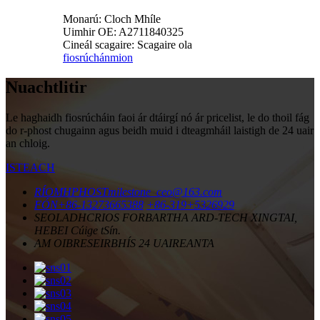
Monarú: Cloch Mhíle
Uimhir OE: A2711840325
Cineál scagaire: Scagaire ola
fiosrúchán
mion
Nuachtlitir
Le haghaidh fiosrúcháin faoi ár dtáirgí nó ár pricelist, le do thoil fág
do r-phost chugainn agus beidh muid i dteagmháil laistigh de 24 uair
an chloig.
ISTEACH
RÍOMHPHOST
milestone_ceo@163.com
FÓN
+86-13273665388
+86-319+5326929
SEOLADH
CRIOS FORBARTHA ARD-TECH XINGTAI,
HEBEI Cúige tSín.
AM OIBRE
SEIRBHÍS 24 UAIREANTA