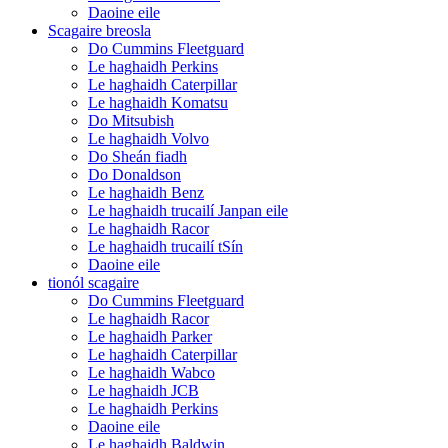
Daoine eile
Scagaire breosla
Do Cummins Fleetguard
Le haghaidh Perkins
Le haghaidh Caterpillar
Le haghaidh Komatsu
Do Mitsubish
Le haghaidh Volvo
Do Sheán fiadh
Do Donaldson
Le haghaidh Benz
Le haghaidh trucailí Janpan eile
Le haghaidh Racor
Le haghaidh trucailí tSín
Daoine eile
tionól scagaire
Do Cummins Fleetguard
Le haghaidh Racor
Le haghaidh Parker
Le haghaidh Caterpillar
Le haghaidh Wabco
Le haghaidh JCB
Le haghaidh Perkins
Daoine eile
Le haghaidh Baldwin