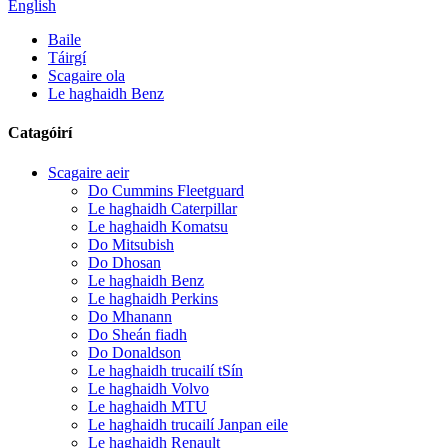
English
Baile
Táirgí
Scagaire ola
Le haghaidh Benz
Catagóirí
Scagaire aeir
Do Cummins Fleetguard
Le haghaidh Caterpillar
Le haghaidh Komatsu
Do Mitsubish
Do Dhosan
Le haghaidh Benz
Le haghaidh Perkins
Do Mhanann
Do Sheán fiadh
Do Donaldson
Le haghaidh trucailí tSín
Le haghaidh Volvo
Le haghaidh MTU
Le haghaidh trucailí Janpan eile
Le haghaidh Renault