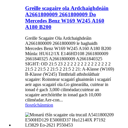
Greille scagaire ola Ardchaighdeáin
A2661800009 2661800009 Do
Mercedes Benz W169 W245 A160
A180 B200
Greille Scagaire Ola Ardchaighdeáin
A2661800009 2661800009 le haghaidh
Mercedes Benz W169 W245 A160 A180 B200
Múnla: HU612/1X E146HD108 2661800009
2661840325 A2661800009 A2661840325
SIGHT: OD 21:5 23 2 2 2 2 2 2 2 2 2 2 2 2 2 2
21:5 2 21:5 2 21:5 2 21:5 2 21: A-Klasse (W169)
B-Klasse (W245) Timthriall athsholáthair
scagaire: Roinntear scagairí gluaisteán i scagairí
aeir agus scagairí ola.Go ginearálta, cuirtear in
ionad é gach 3,000 ciliméadar;cuirtear an
scagaire aerchóirithe in ionad gach 10,000
ciliméadar.Aer-con...
fiosrúchán
mion