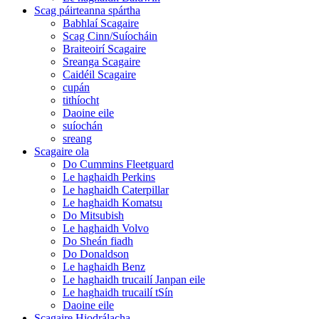
Scag páirteanna spártha
Babhlaí Scagaire
Scag Cinn/Suíocháin
Braiteoirí Scagaire
Sreanga Scagaire
Caidéil Scagaire
cupán
tithíocht
Daoine eile
suíochán
sreang
Scagaire ola
Do Cummins Fleetguard
Le haghaidh Perkins
Le haghaidh Caterpillar
Le haghaidh Komatsu
Do Mitsubish
Le haghaidh Volvo
Do Sheán fiadh
Do Donaldson
Le haghaidh Benz
Le haghaidh trucailí Janpan eile
Le haghaidh trucailí tSín
Daoine eile
Scagaire Hiodrálacha