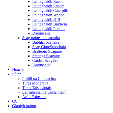
Le haghaidh Racor
Le haghaidh Parker
Le haghaidh Caterpillar
Le haghaidh Wabco
Le haghaidh JCB
Le haghaidh Baldwin
Le haghaidh Perkins
Daoine eile
Scag páirteanna spártha
Babhlaí Scagaire
Scag Cinn/Suíocháin
Braiteoirí Scagaire
Sreanga Scagaire
Caidéil Scagaire
Daoine eile
Nuacht
Fúinn
Próifíl na Cuideachta
Turas Monarcha
Turas Taispeántais
Léirmheasanna Custaiméirí
Ár bhFoireann
CC
Glaoigh orainn