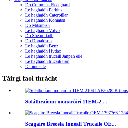
Do Cummins Fleetguard
Le haghaidh Perkins
Le haghaidh Caterpillar
Le haghaidh Komatsu
Do Mitsubish
Le haghaidh Volvo
Do Sheán fiadh
Do Donaldson
Le haghaidh Benz
Le haghaidh Hydac
Le haghaidh trucailí Janpan eile
Le haghaidh trucailí tSín
Daoine eile
Táirgí faoi thrácht
Soláthraíonn monaróirí 11EM-2 ...
Scagaire Breosla Inneall Trucaile OE...