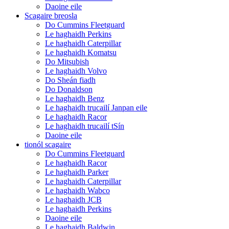
Daoine eile
Scagaire breosla
Do Cummins Fleetguard
Le haghaidh Perkins
Le haghaidh Caterpillar
Le haghaidh Komatsu
Do Mitsubish
Le haghaidh Volvo
Do Sheán fiadh
Do Donaldson
Le haghaidh Benz
Le haghaidh trucailí Janpan eile
Le haghaidh Racor
Le haghaidh trucailí tSín
Daoine eile
tionól scagaire
Do Cummins Fleetguard
Le haghaidh Racor
Le haghaidh Parker
Le haghaidh Caterpillar
Le haghaidh Wabco
Le haghaidh JCB
Le haghaidh Perkins
Daoine eile
Le haghaidh Baldwin