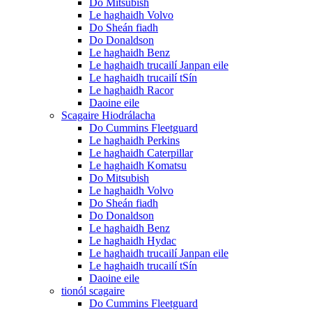
Do Mitsubish
Le haghaidh Volvo
Do Sheán fiadh
Do Donaldson
Le haghaidh Benz
Le haghaidh trucailí Janpan eile
Le haghaidh trucailí tSín
Le haghaidh Racor
Daoine eile
Scagaire Hiodrálacha
Do Cummins Fleetguard
Le haghaidh Perkins
Le haghaidh Caterpillar
Le haghaidh Komatsu
Do Mitsubish
Le haghaidh Volvo
Do Sheán fiadh
Do Donaldson
Le haghaidh Benz
Le haghaidh Hydac
Le haghaidh trucailí Janpan eile
Le haghaidh trucailí tSín
Daoine eile
tionól scagaire
Do Cummins Fleetguard