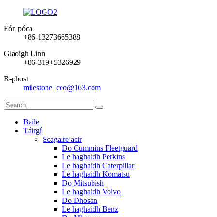
Fón póca
+86-13273665388
Glaoigh Linn
+86-319+5326929
R-phost
milestone_ceo@163.com
Baile
Táirgí
Scagaire aeir
Do Cummins Fleetguard
Le haghaidh Perkins
Le haghaidh Caterpillar
Le haghaidh Komatsu
Do Mitsubish
Le haghaidh Volvo
Do Dhosan
Le haghaidh Benz