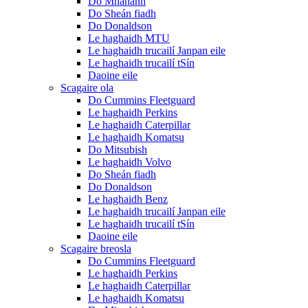
Do Mhanann
Do Sheán fiadh
Do Donaldson
Le haghaidh MTU
Le haghaidh trucailí Janpan eile
Le haghaidh trucailí tSín
Daoine eile
Scagaire ola
Do Cummins Fleetguard
Le haghaidh Perkins
Le haghaidh Caterpillar
Le haghaidh Komatsu
Do Mitsubish
Le haghaidh Volvo
Do Sheán fiadh
Do Donaldson
Le haghaidh Benz
Le haghaidh trucailí Janpan eile
Le haghaidh trucailí tSín
Daoine eile
Scagaire breosla
Do Cummins Fleetguard
Le haghaidh Perkins
Le haghaidh Caterpillar
Le haghaidh Komatsu