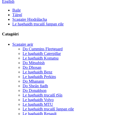
English
Baile
Táirgí
Scagaire Hiodrálacha
Le haghaidh trucailí Janpan eile
Catagóirí
Scagaire aeir
Do Cummins Fleetguard
Le haghaidh Caterpillar
Le haghaidh Komatsu
Do Mitsubish
Do Dhosan
Le haghaidh Benz
Le haghaidh Perkins
Do Mhanann
Do Sheán fiadh
Do Donaldson
Le haghaidh trucailí tSín
Le haghaidh Volvo
Le haghaidh MTU
Le haghaidh trucailí Janpan eile
Le haghaidh Renault