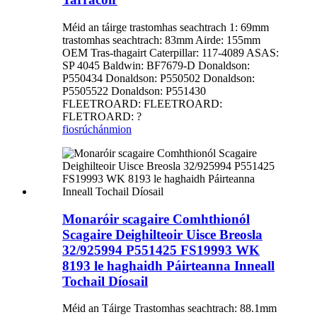
Méid an táirge trastomhas seachtrach 1: 69mm
trastomhas seachtrach: 83mm Airde: 155mm
OEM Tras-thagairt Caterpillar: 117-4089 ASAS:
SP 4045 Baldwin: BF7679-D Donaldson:
P550434 Donaldson: P550502 Donaldson:
P5505522 Donaldson: P551430
FLEETROARD: FLEETROARD:
FLETROARD: ?
fiosrúchán
mion
Monaróir scagaire Comhthionól
Scagaire Deighilteoir Uisce Breosla
32/925994 P551425 FS19993 WK
8193 le haghaidh Páirteanna Inneall
Tochail Díosail
Méid an Táirge Trastomhas seachtrach: 88.1mm