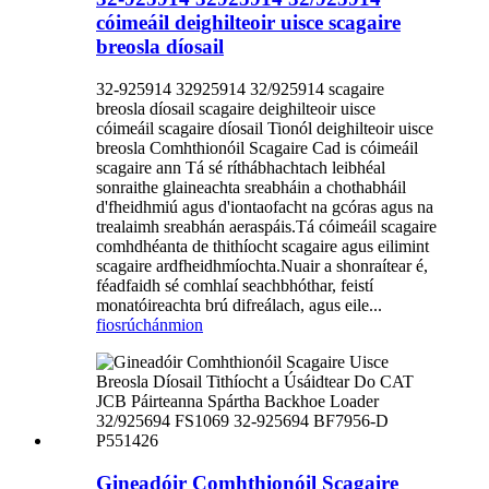
cóimeáil deighilteoir uisce scagaire
breosla díosail
32-925914 32925914 32/925914 scagaire
breosla díosail scagaire deighilteoir uisce
cóimeáil scagaire díosail Tionól deighilteoir uisce
breosla Comhthionóil Scagaire Cad is cóimeáil
scagaire ann Tá sé ríthábhachtach leibhéal
sonraithe glaineachta sreabháin a chothabháil
d'fheidhmiú agus d'iontaofacht na gcóras agus na
trealaimh sreabhán aeraspáis.Tá cóimeáil scagaire
comhdhéanta de thithíocht scagaire agus eilimint
scagaire ardfheidhmíochta.Nuair a shonraítear é,
féadfaidh sé comhlaí seachbhóthar, feistí
monatóireachta brú difreálach, agus eile...
fiosrúchán
mion
Gineadóir Comhthionóil Scagaire