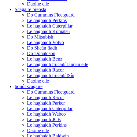
Daoine eile
Scagaire breosla
Do Cummins Fleetguard
Le haghaidh Perkins
Le haghaidh Caterpillar
Le haghaidh Komatsu
Do Mitsubish
Le haghaidh Volvo
Do Sheán fiadh
Do Donaldson
Le haghaidh Benz
Le haghaidh trucailí Janpan eile
Le haghaidh Racor
Le haghaidh trucailí tSín
Daoine eile
tionól scagaire
Do Cummins Fleetguard
Le haghaidh Racor
Le haghaidh Parker
Le haghaidh Caterpillar
Le haghaidh Wabco
Le haghaidh JCB
Le haghaidh Perkins
Daoine eile
Le haghaidh Baldwin