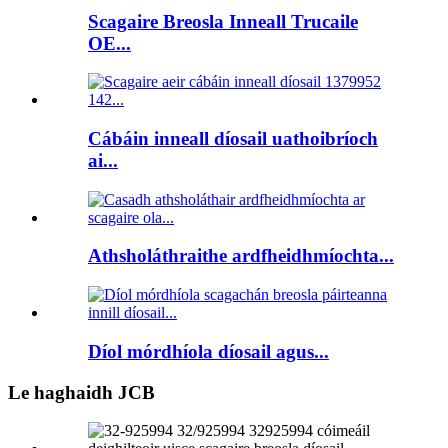
Scagaire Breosla Inneall Trucaile
OE...
Cábáin inneall díosail uathoibríoch
ai...
Athsholáthraithe ardfheidhmíochta...
Díol mórdhíola díosail agus...
Le haghaidh JCB