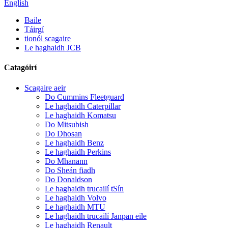
English
Baile
Táirgí
tionól scagaire
Le haghaidh JCB
Catagóirí
Scagaire aeir
Do Cummins Fleetguard
Le haghaidh Caterpillar
Le haghaidh Komatsu
Do Mitsubish
Do Dhosan
Le haghaidh Benz
Le haghaidh Perkins
Do Mhanann
Do Sheán fiadh
Do Donaldson
Le haghaidh trucailí tSín
Le haghaidh Volvo
Le haghaidh MTU
Le haghaidh trucailí Janpan eile
Le haghaidh Renault