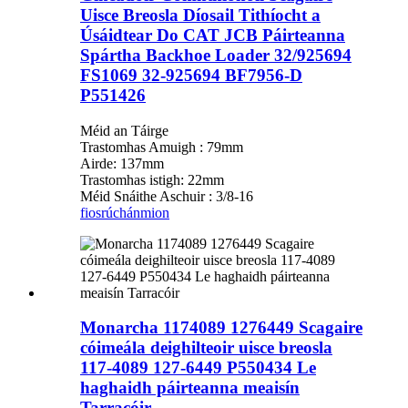
Uisce Breosla Díosail Tithíocht a
Úsáidtear Do CAT JCB Páirteanna
Spártha Backhoe Loader 32/925694
FS1069 32-925694 BF7956-D
P551426
Méid an Táirge
Trastomhas Amuigh : 79mm
Airde: 137mm
Trastomhas istigh: 22mm
Méid Snáithe Aschuir : 3/8-16
fiosrúchán
mion
Monarcha 1174089 1276449 Scagaire
cóimeála deighilteoir uisce breosla
117-4089 127-6449 P550434 Le
haghaidh páirteanna meaisín
Tarracóir