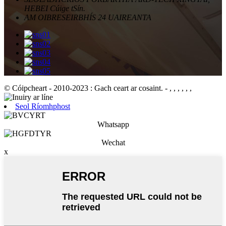
HEBEI Cúige tSín.
AM OIBRE
SEIRBHÍS 24 UAIREANTA
© Cóipcheart - 2010-2023 : Gach ceart ar cosaint.
- , , , , , ,
Seol Ríomhphost
Whatsapp
Wechat
x