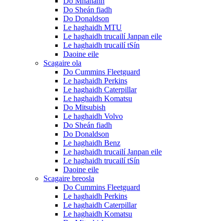
Do Mhanann
Do Sheán fiadh
Do Donaldson
Le haghaidh MTU
Le haghaidh trucailí Janpan eile
Le haghaidh trucailí tSín
Daoine eile
Scagaire ola
Do Cummins Fleetguard
Le haghaidh Perkins
Le haghaidh Caterpillar
Le haghaidh Komatsu
Do Mitsubish
Le haghaidh Volvo
Do Sheán fiadh
Do Donaldson
Le haghaidh Benz
Le haghaidh trucailí Janpan eile
Le haghaidh trucailí tSín
Daoine eile
Scagaire breosla
Do Cummins Fleetguard
Le haghaidh Perkins
Le haghaidh Caterpillar
Le haghaidh Komatsu