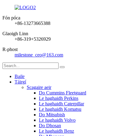
Fón póca
+86-13273665388
Glaoigh Linn
+86-319+5326929
R-phost
milestone_ceo@163.com
Baile
Táirgí
Scagaire aeir
Do Cummins Fleetguard
Le haghaidh Perkins
Le haghaidh Caterpillar
Le haghaidh Komatsu
Do Mitsubish
Le haghaidh Volvo
Do Dhosan
Le haghaidh Benz