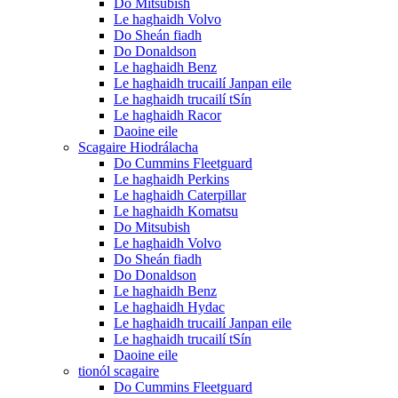
Do Mitsubish
Le haghaidh Volvo
Do Sheán fiadh
Do Donaldson
Le haghaidh Benz
Le haghaidh trucailí Janpan eile
Le haghaidh trucailí tSín
Le haghaidh Racor
Daoine eile
Scagaire Hiodrálacha
Do Cummins Fleetguard
Le haghaidh Perkins
Le haghaidh Caterpillar
Le haghaidh Komatsu
Do Mitsubish
Le haghaidh Volvo
Do Sheán fiadh
Do Donaldson
Le haghaidh Benz
Le haghaidh Hydac
Le haghaidh trucailí Janpan eile
Le haghaidh trucailí tSín
Daoine eile
tionól scagaire
Do Cummins Fleetguard