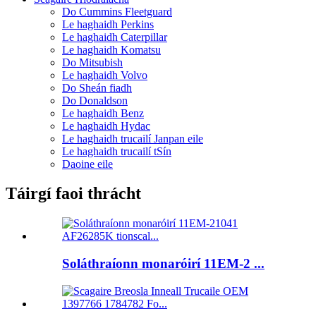
Do Cummins Fleetguard
Le haghaidh Perkins
Le haghaidh Caterpillar
Le haghaidh Komatsu
Do Mitsubish
Le haghaidh Volvo
Do Sheán fiadh
Do Donaldson
Le haghaidh Benz
Le haghaidh Hydac
Le haghaidh trucailí Janpan eile
Le haghaidh trucailí tSín
Daoine eile
Táirgí faoi thrácht
Soláthraíonn monaróirí 11EM-2 ...