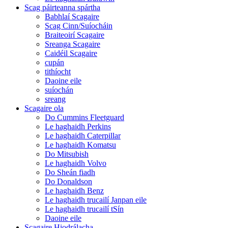
Scag páirteanna spártha
Babhlaí Scagaire
Scag Cinn/Suíocháin
Braiteoirí Scagaire
Sreanga Scagaire
Caidéil Scagaire
cupán
tithíocht
Daoine eile
suíochán
sreang
Scagaire ola
Do Cummins Fleetguard
Le haghaidh Perkins
Le haghaidh Caterpillar
Le haghaidh Komatsu
Do Mitsubish
Le haghaidh Volvo
Do Sheán fiadh
Do Donaldson
Le haghaidh Benz
Le haghaidh trucailí Janpan eile
Le haghaidh trucailí tSín
Daoine eile
Scagaire Hiodrálacha