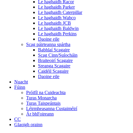
Le haghaidh Racor
Le haghaidh Parker
Le haghaidh Caterpillar
Le haghaidh Wabco
Le haghaidh JCB
Le haghaidh Baldwin
Le haghaidh Perkins
Daoine eile
Scag páirteanna spártha
Babhlaí Scagaire
Scag Cinn/Suíocháin
Braiteoirí Scagaire
Sreanga Scagaire
Caidéil Scagaire
Daoine eile
Nuacht
Fúinn
Próifíl na Cuideachta
Turas Monarcha
Turas Taispeántais
Léirmheasanna Custaiméirí
Ár bhFoireann
CC
Glaoigh orainn