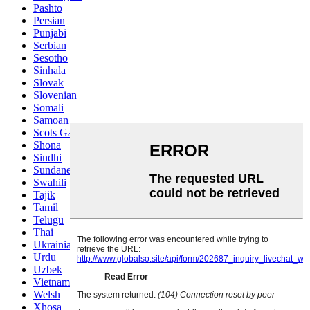
Pashto
Persian
Punjabi
Serbian
Sesotho
Sinhala
Slovak
Slovenian
Somali
Samoan
Scots Gaelic
Shona
Sindhi
Sundanese
Swahili
Tajik
Tamil
Telugu
Thai
Ukrainian
Urdu
Uzbek
Vietnamese
Welsh
Xhosa