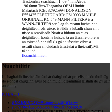
Trastomhas seachtrach 1: 69.4mm Airde:
196.6mm Tras-Thagartha OEM Uimhir
Malartach JCB: 32/925994 DONALDSON:
P551425 FLEETGUARD: FS19993 MAHLE
ORIGINAL: KC 549 MANN-FILTER9 is a
WANN-FILTER9 scriú ag foirceann íochtair an
deighilteoir ola-uisce, is féidir a lúbadh chun an t-
uisce a scaoileadh.Nuair a bhíonn an cuas
deighilteoir líonta le huisce, tá an táscaire oibre ar
an tóireadóir ar siúl (is gá an táscaire oibre a
oscailt chun an clúdach taiscéalaí a fheiceáil).Má
tá an ind...
fiosrúchán
mion
Nuachtlitir
Le haghaidh fiosrúcháin faoi ár dtáirgí nó ár pricelist, le do thoil fág
do r-phost chugainn agus beidh muid i dteagmháil laistigh de 24 uair
an chloig.
ISTEACH
RÍOMHPHOST
milestone_ceo@163.com
FÓN
+86-13273665388
+86-319+5326929
SEOLADH
CRIOS FORBARTHA ARD-TECH XINGTAI,