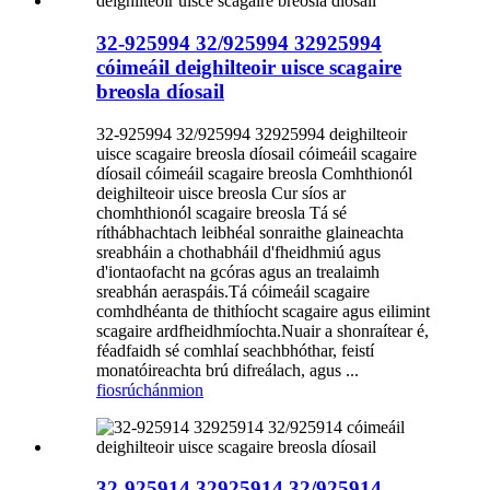
32-925994 32/925994 32925994
cóimeáil deighilteoir uisce scagaire
breosla díosail
32-925994 32/925994 32925994 deighilteoir
uisce scagaire breosla díosail cóimeáil scagaire
díosail cóimeáil scagaire breosla Comhthionól
deighilteoir uisce breosla Cur síos ar
chomhthionól scagaire breosla Tá sé
ríthábhachtach leibhéal sonraithe glaineachta
sreabháin a chothabháil d'fheidhmiú agus
d'iontaofacht na gcóras agus an trealaimh
sreabhán aeraspáis.Tá cóimeáil scagaire
comhdhéanta de thithíocht scagaire agus eilimint
scagaire ardfheidhmíochta.Nuair a shonraítear é,
féadfaidh sé comhlaí seachbhóthar, feistí
monatóireachta brú difreálach, agus ...
fiosrúchán
mion
32-925914 32925914 32/925914