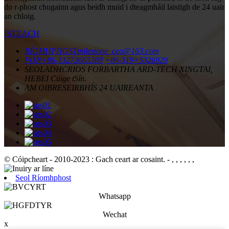
do r-phost chugainn agus beidh muid i dteagmháil laistigh de 24 uair
an chloig.
ISTEACH
RÍOMHPHOST
milestone_ceo@163.com
FÓN
+86-13273665388
+86-319+5326929
SEOLADH
CRIOS FORBARTHA ARD-TECH XINGTAI,
HEBEI Cúige tSín.
AM OIBRE
SEIRBHÍS 24 UAIREANTA
© Cóipcheart - 2010-2023 : Gach ceart ar cosaint.
- , , , , , ,
Seol Ríomhphost
Whatsapp
Wechat
x