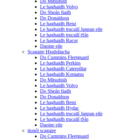
Do Mitsubish
Le haghaidh Volvo
Do Sheán fiadh
Do Donaldson
Le haghaidh Benz
Le haghaidh trucailí Janpan eile
Le haghaidh trucailí tSín
Le haghaidh Racor
Daoine eile
Scagaire Hiodrálacha
Do Cummins Fleetguard
Le haghaidh Perkins
Le haghaidh Caterpillar
Le haghaidh Komatsu
Do Mitsubish
Le haghaidh Volvo
Do Sheán fiadh
Do Donaldson
Le haghaidh Benz
Le haghaidh Hydac
Le haghaidh trucailí Janpan eile
Le haghaidh trucailí tSín
Daoine eile
tionól scagaire
Do Cummins Fleetguard