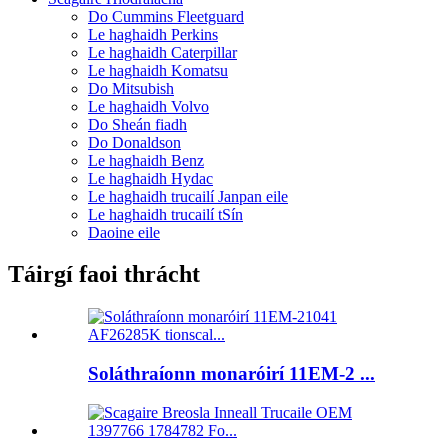
Do Cummins Fleetguard
Le haghaidh Perkins
Le haghaidh Caterpillar
Le haghaidh Komatsu
Do Mitsubish
Le haghaidh Volvo
Do Sheán fiadh
Do Donaldson
Le haghaidh Benz
Le haghaidh Hydac
Le haghaidh trucailí Janpan eile
Le haghaidh trucailí tSín
Daoine eile
Táirgí faoi thrácht
Soláthraíonn monaróirí 11EM-2 ...