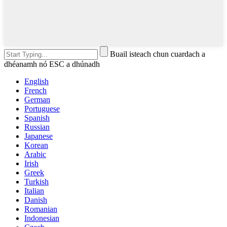
Buail isteach chun cuardach a
dhéanamh nó ESC a dhúnadh
English
French
German
Portuguese
Spanish
Russian
Japanese
Korean
Arabic
Irish
Greek
Turkish
Italian
Danish
Romanian
Indonesian