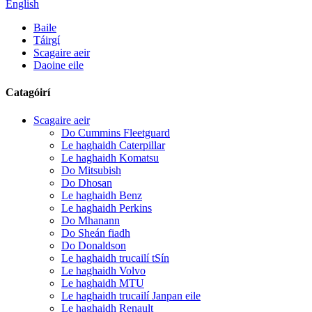
English
Baile
Táirgí
Scagaire aeir
Daoine eile
Catagóirí
Scagaire aeir
Do Cummins Fleetguard
Le haghaidh Caterpillar
Le haghaidh Komatsu
Do Mitsubish
Do Dhosan
Le haghaidh Benz
Le haghaidh Perkins
Do Mhanann
Do Sheán fiadh
Do Donaldson
Le haghaidh trucailí tSín
Le haghaidh Volvo
Le haghaidh MTU
Le haghaidh trucailí Janpan eile
Le haghaidh Renault