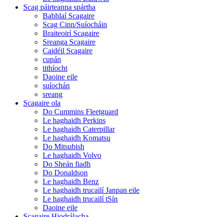
Scag páirteanna spártha
Babhlaí Scagaire
Scag Cinn/Suíocháin
Braiteoirí Scagaire
Sreanga Scagaire
Caidéil Scagaire
cupán
tithíocht
Daoine eile
suíochán
sreang
Scagaire ola
Do Cummins Fleetguard
Le haghaidh Perkins
Le haghaidh Caterpillar
Le haghaidh Komatsu
Do Mitsubish
Le haghaidh Volvo
Do Sheán fiadh
Do Donaldson
Le haghaidh Benz
Le haghaidh trucailí Janpan eile
Le haghaidh trucailí tSín
Daoine eile
Scagaire Hiodrálacha