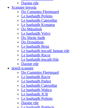
Daoine eile
Scagaire breosla
Do Cummins Fleetguard
Le haghaidh Perkins
Le haghaidh Caterpillar
Le haghaidh Komatsu
Do Mitsubish
Le haghaidh Volvo
Do Sheán fiadh
Do Donaldson
Le haghaidh Benz
Le haghaidh trucailí Janpan eile
Le haghaidh Racor
Le haghaidh trucailí tSín
Daoine eile
tionól scagaire
Do Cummins Fleetguard
Le haghaidh Racor
Le haghaidh Parker
Le haghaidh Caterpillar
Le haghaidh Wabco
Le haghaidh JCB
Le haghaidh Perkins
Daoine eile
Le haghaidh Baldwin