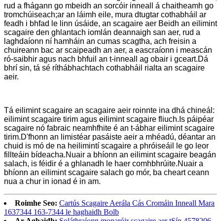
rud a fhágann go mbeidh an sorcóir inneall á chaitheamh go
tromchúiseach;ar an láimh eile, mura dtugtar cothabháil ar
feadh i bhfad le linn úsáide, an scagaire aer Beidh an eilimint
scagaire den ghlantach iomlán deannaigh san aer, rud a
laghdaíonn ní hamháin an cumas scagtha, ach freisin a
chuireann bac ar scaipeadh an aer, a eascraíonn i meascán
ró-saibhir agus nach bhfuil an t-inneall ag obair i gceart.Dá
bhrí sin, tá sé ríthábhachtach cothabháil rialta an scagaire
aeir.
Tá eilimint scagaire an scagaire aeir roinnte ina dhá chineál:
eilimint scagaire tirim agus eilimint scagaire fliuch.Is páipéar
scagaire nó fabraic neamhfhite é an t-ábhar eilimint scagaire
tirim.D'fhonn an limistéar pasáiste aeir a mhéadú, déantar an
chuid is mó de na heilimintí scagaire a phróiseáil le go leor
fillteáin bídeacha.Nuair a bhíonn an eilimint scagaire beagán
salach, is féidir é a ghlanadh le haer comhbhrúite.Nuair a
bhíonn an eilimint scagaire salach go mór, ba cheart ceann
nua a chur in ionad é in am.
Roimhe Seo:
Cartús Scagaire Aerála Cás Cromáin Inneall Mara
1637344 163-7344 le haghaidh Bolb
Ar Aghaidh:
Soláthraíonn monaróir scagaire aer tSín 4578206