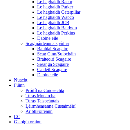
Le haghaidh Racor
Le haghaidh Parker
Le haghaidh Caterpillar
Le haghaidh Wabco
Le haghaidh JCB
Le haghaidh Baldwin
Le haghaidh Perkins
Daoine eile
Scag páirteanna spártha
Babhlaí Scagaire
Scag Cinn/Suíocháin
Braiteoirí Scagaire
Sreanga Scagaire
Caidéil Scagaire
Daoine eile
Nuacht
Fúinn
Próifíl na Cuideachta
Turas Monarcha
Turas Taispeántais
Léirmheasanna Custaiméirí
Ár bhFoireann
CC
Glaoigh orainn