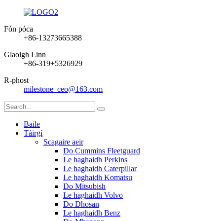
Fón póca
+86-13273665388
Glaoigh Linn
+86-319+5326929
R-phost
milestone_ceo@163.com
Baile
Táirgí
Scagaire aeir
Do Cummins Fleetguard
Le haghaidh Perkins
Le haghaidh Caterpillar
Le haghaidh Komatsu
Do Mitsubish
Le haghaidh Volvo
Do Dhosan
Le haghaidh Benz