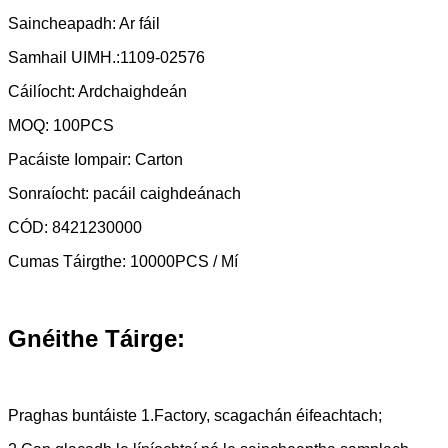
Saincheapadh: Ar fáil
Samhail UIMH.:1109-02576
Cáilíocht: Ardchaighdeán
MOQ: 100PCS
Pacáiste Iompair: Carton
Sonraíocht: pacáil caighdeánach
CÓD: 8421230000
Cumas Táirgthe: 10000PCS / Mí
Gnéithe Táirge:
Praghas buntáiste 1.Factory, scagachán éifeachtach;