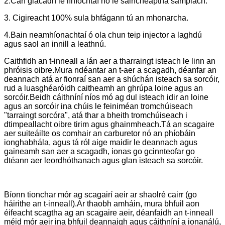
2.Can glacadh le líníochtaí nó le saincheaptha samplach.
3. Cigireacht 100% sula bhfágann tú an mhonarcha.
4.Bain neamhíonachtaí ó ola chun teip injector a laghdú
agus saol an innill a leathnú.
Caithfidh an t-inneall a lán aer a tharraingt isteach le linn an
phróisis oibre.Mura ndéantar an t-aer a scagadh, déanfar an
deannach atá ar fionraí san aer a shúchán isteach sa sorcóir,
rud a luasghéaróidh caitheamh an ghrúpa loine agus an
sorcóir.Beidh cáithníní níos mó ag dul isteach idir an loine
agus an sorcóir ina chúis le feiniméan tromchúiseach
"tarraingt sorcóra", atá thar a bheith tromchúiseach i
dtimpeallacht oibre tirim agus ghainmheach.Tá an scagaire
aer suiteáilte os comhair an carburetor nó an phíobáin
ionghabhála, agus tá ról aige maidir le deannach agus
gaineamh san aer a scagadh, ionas go gcinnteofar go
dtéann aer leordhóthanach agus glan isteach sa sorcóir.
Bíonn tionchar mór ag scagairí aeir ar shaolré cairr (go
háirithe an t-inneall).Ar thaobh amháin, mura bhfuil aon
éifeacht scagtha ag an scagaire aeir, déanfaidh an t-inneall
méid mór aeir ina bhfuil deannaigh agus cáithníní a ionanálú,