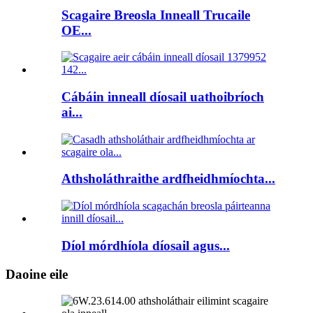
Scagaire Breosla Inneall Trucaile
OE...
Cábáin inneall díosail uathoibríoch
ai...
Athsholáthraithe ardfheidhmíochta...
Díol mórdhíola díosail agus...
Daoine eile