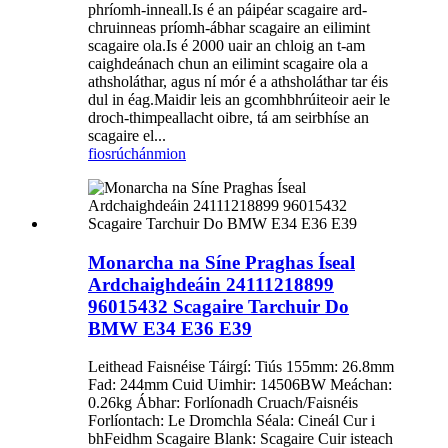
phríomh-inneall.Is é an páipéar scagaire ard-
chruinneas príomh-ábhar scagaire an eilimint
scagaire ola.Is é 2000 uair an chloig an t-am
caighdeánach chun an eilimint scagaire ola a
athsholáthar, agus ní mór é a athsholáthar tar éis
dul in éag.Maidir leis an gcomhbhrúiteoir aeir le
droch-thimpeallacht oibre, tá am seirbhíse an
scagaire el...
fiosrúchán
mion
Monarcha na Síne Praghas Íseal
Ardchaighdeáin 24111218899
96015432 Scagaire Tarchuir Do
BMW E34 E36 E39
Leithead Faisnéise Táirgí: Tiús 155mm: 26.8mm
Fad: 244mm Cuid Uimhir: 14506BW Meáchan:
0.26kg Ábhar: Forlíonadh Cruach/Faisnéis
Forlíontach: Le Dromchla Séala: Cineál Cur i
bhFeidhm Scagaire Blank: Scagaire Cuir isteach