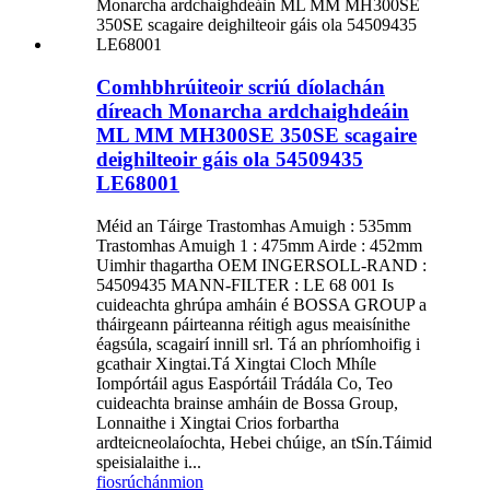
Comhbhrúiteoir scriú díolachán
díreach Monarcha ardchaighdeáin
ML MM MH300SE 350SE scagaire
deighilteoir gáis ola 54509435
LE68001
Méid an Táirge Trastomhas Amuigh : 535mm
Trastomhas Amuigh 1 : 475mm Airde : 452mm
Uimhir thagartha OEM INGERSOLL-RAND :
54509435 MANN-FILTER : LE 68 001 Is
cuideachta ghrúpa amháin é BOSSA GROUP a
tháirgeann páirteanna réitigh agus meaisínithe
éagsúla, scagairí innill srl. Tá an phríomhoifig i
gcathair Xingtai.Tá Xingtai Cloch Mhíle
Iompórtáil agus Easpórtáil Trádála Co, Teo
cuideachta brainse amháin de Bossa Group,
Lonnaithe i Xingtai Crios forbartha
ardteicneolaíochta, Hebei chúige, an tSín.Táimid
speisialaithe i...
fiosrúchán
mion