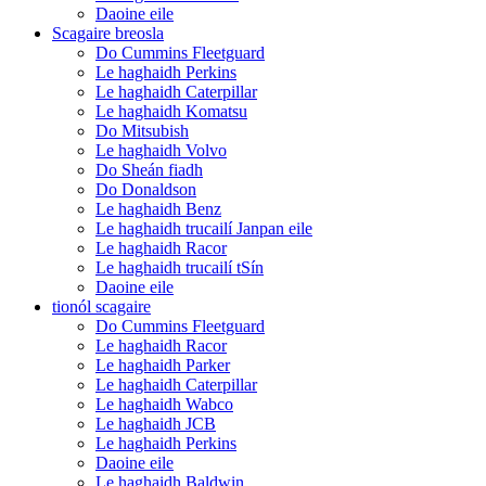
Daoine eile
Scagaire breosla
Do Cummins Fleetguard
Le haghaidh Perkins
Le haghaidh Caterpillar
Le haghaidh Komatsu
Do Mitsubish
Le haghaidh Volvo
Do Sheán fiadh
Do Donaldson
Le haghaidh Benz
Le haghaidh trucailí Janpan eile
Le haghaidh Racor
Le haghaidh trucailí tSín
Daoine eile
tionól scagaire
Do Cummins Fleetguard
Le haghaidh Racor
Le haghaidh Parker
Le haghaidh Caterpillar
Le haghaidh Wabco
Le haghaidh JCB
Le haghaidh Perkins
Daoine eile
Le haghaidh Baldwin