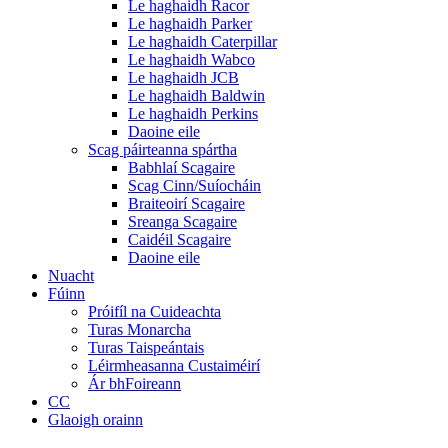
Le haghaidh Racor
Le haghaidh Parker
Le haghaidh Caterpillar
Le haghaidh Wabco
Le haghaidh JCB
Le haghaidh Baldwin
Le haghaidh Perkins
Daoine eile
Scag páirteanna spártha
Babhlaí Scagaire
Scag Cinn/Suíocháin
Braiteoirí Scagaire
Sreanga Scagaire
Caidéil Scagaire
Daoine eile
Nuacht
Fúinn
Próifíl na Cuideachta
Turas Monarcha
Turas Taispeántais
Léirmheasanna Custaiméirí
Ár bhFoireann
CC
Glaoigh orainn