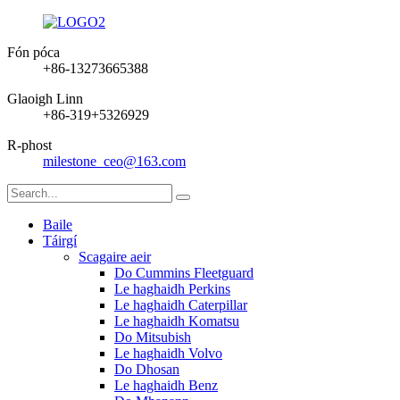
Fón póca
+86-13273665388
Glaoigh Linn
+86-319+5326929
R-phost
milestone_ceo@163.com
Baile
Táirgí
Scagaire aeir
Do Cummins Fleetguard
Le haghaidh Perkins
Le haghaidh Caterpillar
Le haghaidh Komatsu
Do Mitsubish
Le haghaidh Volvo
Do Dhosan
Le haghaidh Benz