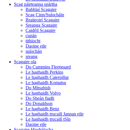
Scag páirteanna spártha
Babhlaí Scagaire
Scag Cinn/Suíocháin
Braiteoirí Scagaire
Sreanga Scagaire
Caidéil Scagaire
cupán
tithíocht
Daoine eile
suíochán
sreang
Scagaire ola
Do Cummins Fleetguard
Le haghaidh Perkins
Le haghaidh Caterpillar
Le haghaidh Komatsu
Do Mitsubish
Le haghaidh Volvo
Do Sheán fiadh
Do Donaldson
Le haghaidh Benz
Le haghaidh trucailí Janpan eile
Le haghaidh trucailí tSín
Daoine eile
Scagaire Hiodrálacha