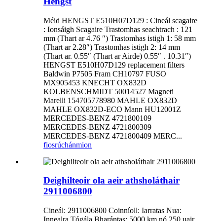
Hengst
Méid HENGST E510H07D129 : Cineál scagaire
: Ionsáigh Scagaire Trastomhas seachtrach : 121
mm (Thart ar 4.76 ″) Trastomhas istigh 1: 58 mm
(Thart ar 2.28″) Trastomhas istigh 2: 14 mm
(Thart ar. 0.55″ (Thart ar Airde) 0.55″ . 10.31″)
HENGST E510H07D129 replacement filters
Baldwin P7505 Fram CH10797 FUSO
MX905453 KNECHT OX832D
KOLBENSCHMIDT 50014527 Magneti
Marelli 154705778980 MAHLE OX832D
MAHLE OX832D-ECO Mann HU12001Z
MERCEDES-BENZ 4721800109
MERCEDES-BENZ 4721800309
MERCEDES-BENZ 4721800409 MERC...
fiosrúchán
mion
Deighilteoir ola aeir athsholáthair
2911006800
Cineál: 2911006800 Coinníoll: Iarratas Nua:
Innealra Tógála Bharántas: 5000 km nó 250 uair