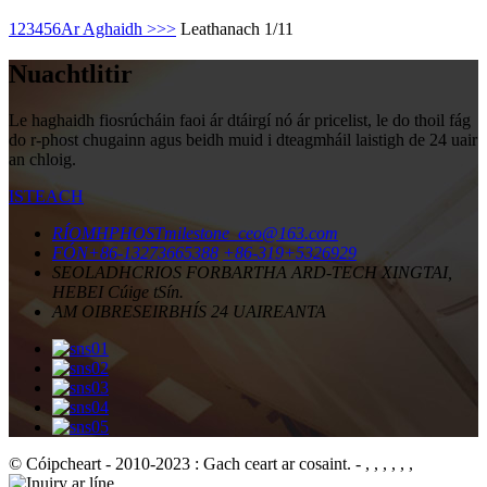
1
2
3
4
5
6
Ar Aghaidh >
>>
Leathanach 1/11
Nuachtlitir
Le haghaidh fiosrúcháin faoi ár dtáirgí nó ár pricelist, le do thoil fág
do r-phost chugainn agus beidh muid i dteagmháil laistigh de 24 uair
an chloig.
ISTEACH
RÍOMHPHOST
milestone_ceo@163.com
FÓN
+86-13273665388
+86-319+5326929
SEOLADH
CRIOS FORBARTHA ARD-TECH XINGTAI,
HEBEI Cúige tSín.
AM OIBRE
SEIRBHÍS 24 UAIREANTA
© Cóipcheart - 2010-2023 : Gach ceart ar cosaint.
- , , , , , ,