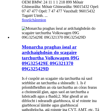
OEM BMW: 24 11 1 1 218 899 Mótair
Ghinearálta: Mótair Ghinearálta: 96015432 Opel:
07 47 477 Opel: 7 47 477 Vauxhall: 96015432
Tagairt Uimh. ...
fiosrúchán
mion
Monarcha praghas íseal ar
ardchaighdeán do scagaire
tarchurtha Volkswagen 09G
09G325429E 09G321370
09G325429D
Is é cuspóir an scagaire ola tarchurtha ná saol
seirbhíse an tarchurtha a shíneadh: 1. Is é
príomhfheidhm an ola tarchurtha an córas fearas
a choinneáil glan, agus saol an tarchurtha a
lubricadh agus a fhadú;2. Mar gheall ar an
difríocht i ndearadh giarbhosca, tá sé roinnte ina
giarbhoscaí láimhe agus giarbhoscaí
uathoibríocha, atá roinnte ina CVT, AMT, etc. Tá