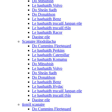
Do Mitsubish
Le haghaidh Volvo
Do Sheán fiadh
Do Donaldson
Le haghaidh Benz
Le haghaidh trucailí Janpan eile
Le haghaidh trucailí tSín
Le haghaidh Racor
Daoine eile
Scagaire Hiodrálacha
Do Cummins Fleetguard
Le haghaidh Perkins
Le haghaidh Caterpillar
Le haghaidh Komatsu
Do Mitsubish
Le haghaidh Volvo
Do Sheán fiadh
Do Donaldson
Le haghaidh Benz
Le haghaidh Hydac
Le haghaidh trucailí Janpan eile
Le haghaidh trucailí tSín
Daoine eile
tionól scagaire
Do Cummins Fleetguard