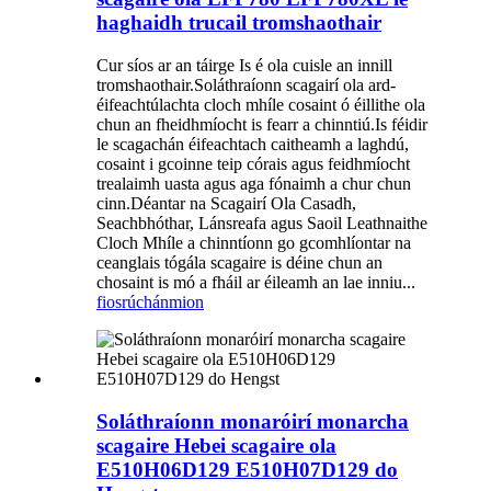
haghaidh trucail tromshaothair
Cur síos ar an táirge Is é ola cuisle an innill
tromshaothair.Soláthraíonn scagairí ola ard-
éifeachtúlachta cloch mhíle cosaint ó éillithe ola
chun an fheidhmíocht is fearr a chinntiú.Is féidir
le scagachán éifeachtach caitheamh a laghdú,
cosaint i gcoinne teip córais agus feidhmíocht
trealaimh uasta agus aga fónaimh a chur chun
cinn.Déantar na Scagairí Ola Casadh,
Seachbhóthar, Lánsreafa agus Saoil Leathnaithe
Cloch Mhíle a chinntíonn go gcomhlíontar na
ceanglais tógála scagaire is déine chun an
chosaint is mó a fháil ar éileamh an lae inniu...
fiosrúchán
mion
Soláthraíonn monaróirí monarcha
scagaire Hebei scagaire ola
E510H06D129 E510H07D129 do