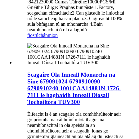
:8421230000 Cumas Táirgthe:10000PCS/Mí
Gnéithe Táirge: Praghas buntáiste 1.Factory,
scagachán éifeachtach;2.Can glacadh le líníochtaí
nó le saincheaptha samplach.3. Cigireacht 100%
sula bhfágann tú an mhonarcha.4.Bain
neamhíonachtaí ó ola a laghdú ...
fiosrúchán
mion
Scagaire Ola Inneall Monarcha na
Síne 679091024 6790910090
6790910240 1001CAA14881N 1726-
7111 le haghaidh Inneall Díosail
Tochailtóra TUV300
Éifeacht Is é an scagaire ola comhbhrúiteoir aeir
go príomha na cáithníní miotail agus na
neamhíonachtaí in ola speisialta an
chomhbhrúiteora aeir a scagadh, ionas go
gcinnteofar glaineacht an ola atá ag dul isteach sa