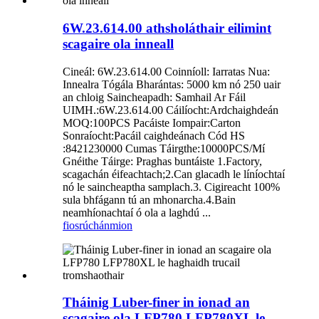
6W.23.614.00 athsholáthair eilimint
scagaire ola inneall
Cineál: 6W.23.614.00 Coinníoll: Iarratas Nua:
Innealra Tógála Bharántas: 5000 km nó 250 uair
an chloig Saincheapadh: Samhail Ar Fáil
UIMH.:6W.23.614.00 Cáilíocht:Ardchaighdeán
MOQ:100PCS Pacáiste Iompair:Carton
Sonraíocht:Pacáil caighdeánach Cód HS
:8421230000 Cumas Táirgthe:10000PCS/Mí
Gnéithe Táirge: Praghas buntáiste 1.Factory,
scagachán éifeachtach;2.Can glacadh le líníochtaí
nó le saincheaptha samplach.3. Cigireacht 100%
sula bhfágann tú an mhonarcha.4.Bain
neamhíonachtaí ó ola a laghdú ...
fiosrúchán
mion
Tháinig Luber-finer in ionad an
scagaire ola LFP780 LFP780XL le