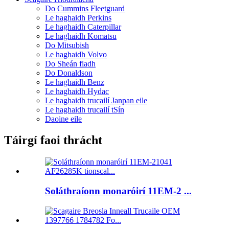
Do Cummins Fleetguard
Le haghaidh Perkins
Le haghaidh Caterpillar
Le haghaidh Komatsu
Do Mitsubish
Le haghaidh Volvo
Do Sheán fiadh
Do Donaldson
Le haghaidh Benz
Le haghaidh Hydac
Le haghaidh trucailí Janpan eile
Le haghaidh trucailí tSín
Daoine eile
Táirgí faoi thrácht
Soláthraíonn monaróirí 11EM-2 ...