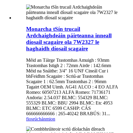
Monarcha tSín trucail
Ardchaighdeáin páirteanna inneall
díosail scagaire ola 7W2327 le
haghaidh díosail scagaire
Méid an Táirge Trastomhas Amuigh : 93mm
Trastomhas Istigh 2 : 72mm Airde : 142.6mm
Méid na Snáithe: 3/4″ 16 UNF Cineál Cur i
bhFeidhm Scagaire : Scriú-ar Trastomhas
Scagaire 1 : 62.5mm Trastomhas 2 : 96mm
Tagairt OEM Uimh. AG41 ALCO : 4 EO ALFA
Romeo: 60507213 ALFA Romeo: 71736171
Andoria: 2.54.037 BLMC: 554329 BLMC:
555329 BLMC: BBU 2994 BLMC: Etc 4953
BLMC: ETC 6599 CASHP: CÁS
666666666666 : 265-40242 BRABÚS: 31...
fiosrúchán
mion