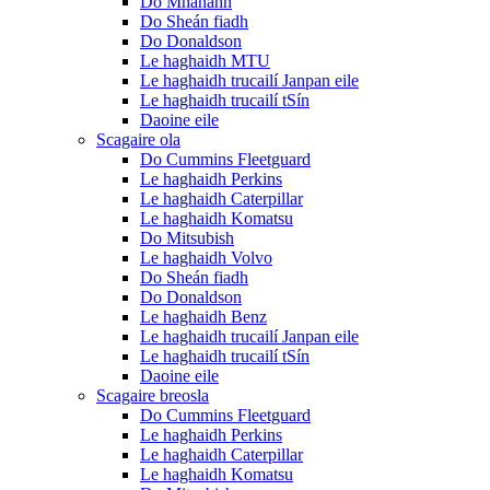
Do Mhanann
Do Sheán fiadh
Do Donaldson
Le haghaidh MTU
Le haghaidh trucailí Janpan eile
Le haghaidh trucailí tSín
Daoine eile
Scagaire ola
Do Cummins Fleetguard
Le haghaidh Perkins
Le haghaidh Caterpillar
Le haghaidh Komatsu
Do Mitsubish
Le haghaidh Volvo
Do Sheán fiadh
Do Donaldson
Le haghaidh Benz
Le haghaidh trucailí Janpan eile
Le haghaidh trucailí tSín
Daoine eile
Scagaire breosla
Do Cummins Fleetguard
Le haghaidh Perkins
Le haghaidh Caterpillar
Le haghaidh Komatsu