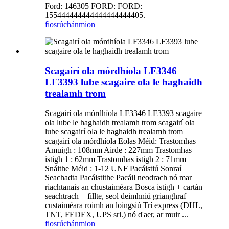
Ford: 146305 FORD: FORD:
155444444444444444444405.
fiosrúchán
mion
Scagairí ola mórdhíola LF3346
LF3393 lube scagaire ola le haghaidh
trealamh trom
Scagairí ola mórdhíola LF3346 LF3393 scagaire
ola lube le haghaidh trealamh trom scagairí ola
lube scagairí ola le haghaidh trealamh trom
scagairí ola mórdhíola Eolas Méid: Trastomhas
Amuigh : 108mm Airde : 227mm Trastomhas
istigh 1 : 62mm Trastomhas istigh 2 : 71mm
Snáithe Méid : 1-12 UNF Pacáistiú Sonraí
Seachadta Pacáistithe Pacáil neodrach nó mar
riachtanais an chustaiméara Bosca istigh + cartán
seachtrach + fillte, seol deimhniú grianghraf
custaiméara roimh an loingsiú Trí express (DHL,
TNT, FEDEX, UPS srl.) nó d'aer, ar muir ...
fiosrúchán
mion