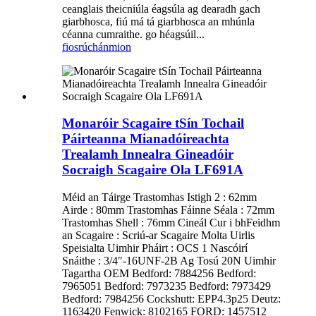
ceanglais theicniúla éagsúla ag dearadh gach
giarbhosca, fiú má tá giarbhosca an mhúnla
céanna cumraithe. go héagsúil...
fiosrúchán
mion
Monaróir Scagaire tSín Tochail
Páirteanna Mianadóireachta
Trealamh Innealra Gineadóir
Socraigh Scagaire Ola LF691A
Méid an Táirge Trastomhas Istigh 2 : 62mm
Airde : 80mm Trastomhas Fáinne Séala : 72mm
Trastomhas Shell : 76mm Cineál Cur i bhFeidhm
an Scagaire : Scriú-ar Scagaire Molta Uirlis
Speisialta Uimhir Pháirt : OCS 1 Nascóirí
Snáithe : 3/4″-16UNF-2B Ag Tosú 20N Uimhir
Tagartha OEM Bedford: 7884256 Bedford:
7965051 Bedford: 7973235 Bedford: 7973429
Bedford: 7984256 Cockshutt: EPP4.3p25 Deutz:
1163420 Fenwick: 8102165 FORD: 1457512