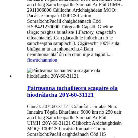
an chloig Saincheapadh: Samhail Ar Fáil UIMH.:
2911006800 Cáilíocht: Ardchaighdeán MOQ:
Pacáiste Iompair 100PCS:Carton
Sonraíocht:Pacáil chaighdeánach Cód
HS:8421230000 Táirgeadh Capsiti. Gnéithe
táirge: praghas buntáiste 1.Factory, scagachán
éifeachtach;2.Can glacadh le líníochtaí nó le
saincheaptha samplach.3. Cigireacht 100% sula
bhfágann tú an mhonarcha.4.Bain
neamhíonachtaí ón ola chun inje a laghdú...
fiosrúchán
mion
Páirteanna tochailteora scagaire ola
hiodrálacha 20Y-60-31121
Cineál: 20Y-60-31121 Coinníoll: Iarratas Nua:
Innealra Tógála Bharántas: 5000 km nó 250 uair
an chloig Saincheapadh: Samhail Ar Fáil
UIMH.:20Y-60-31121 Cáilíocht: Ardchaighdeán
MOQ: 100PCS Pacáiste Iompair: Carton
Sonraíocht:Pacáil caighdeánach Cód HS