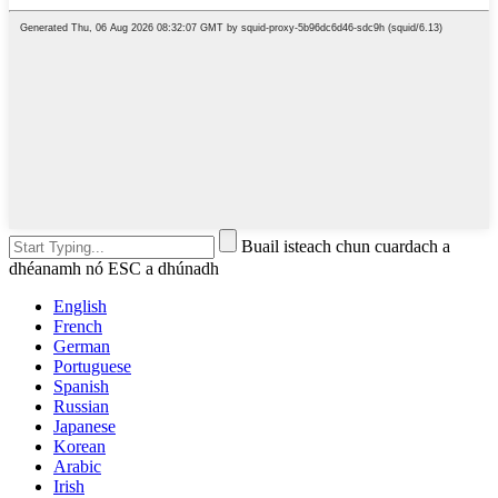
Buail isteach chun cuardach a
dhéanamh nó ESC a dhúnadh
English
French
German
Portuguese
Spanish
Russian
Japanese
Korean
Arabic
Irish