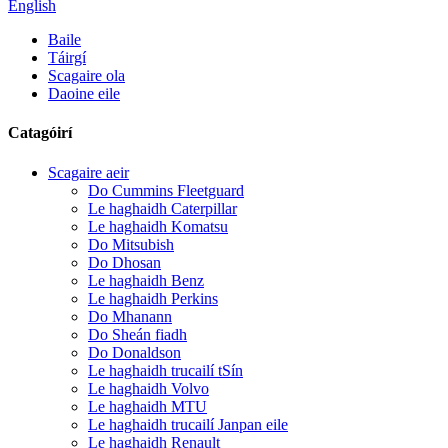
English
Baile
Táirgí
Scagaire ola
Daoine eile
Catagóirí
Scagaire aeir
Do Cummins Fleetguard
Le haghaidh Caterpillar
Le haghaidh Komatsu
Do Mitsubish
Do Dhosan
Le haghaidh Benz
Le haghaidh Perkins
Do Mhanann
Do Sheán fiadh
Do Donaldson
Le haghaidh trucailí tSín
Le haghaidh Volvo
Le haghaidh MTU
Le haghaidh trucailí Janpan eile
Le haghaidh Renault