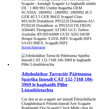
Scagaire : Ionsáigh Scagaire Le haghaidh uimhir
OE : 1 869 992 Uimhir thagartha OEM
SCANIA: 1869992 : 1869992 :1869992 4U3
GER 4U3 5 GER 98432 Scagairí Glan:
MA3439 Donaldson: P953210 Donaldson-AU:
P550220 Donaldson -u: P953210 FILTRON:
AM4481 Fleetguard: AF1001 GCG Turbos
Australia: RYHDA6000 GUD: ADG1603R
Hengst Scagaire: E103L HIFI: Scagadh HIFI:
SA163 IMEX: Scagadh HIFI:
fiosrúchán
mion
Athsholáthar Tarracóir Páirteanna
Spártha Inneall CAT 132-7168 106-
3969 le haghaidh Piller
Lónadóireachta
Cur síos ar an scagaire aer inneall Éifeachtúlacht
Chaighdeánach Príomh-Inneall Aeir Scagaire
Roghnaigh Fíor-Scagairí Cloch Mhíle chun do