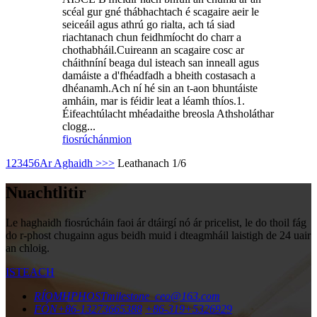
scéal gur gné thábhachtach é scagaire aeir le
seiceáil agus athrú go rialta, ach tá siad
riachtanach chun feidhmíocht do charr a
chothabháil.Cuireann an scagaire cosc ​​ar
cháithníní beaga dul isteach san inneall agus
damáiste a d'fhéadfadh a bheith costasach a
dhéanamh.Ach ní hé sin an t-aon bhuntáiste
amháin, mar is féidir leat a léamh thíos.1.
Éifeachtúlacht mhéadaithe breosla Athsholáthar
clogg...
fiosrúchán
mion
1
2
3
4
5
6
Ar Aghaidh >
>>
Leathanach 1/6
Nuachtlitir
Le haghaidh fiosrúcháin faoi ár dtáirgí nó ár pricelist, le do thoil fág
do r-phost chugainn agus beidh muid i dteagmháil laistigh de 24 uair
an chloig.
ISTEACH
RÍOMHPHOST
milestone_ceo@163.com
FÓN
+86-13273665388
+86-319+5326929