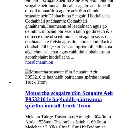
Monaróir scagaire aeir na Síne 308-9305 eilimint
scagaire aeir inneall díosail scagaire aeir inneall
díosail monaróir scagaire aeir tSín eilimint
scagaire aeir Tábhacht na Scagairí Hiodrálacha
Cothabháil gnáthaimh: Cothabháil
ghnáthamh.Fuaimeann sé leadránach agus go
deimhin, ní ócáid ​​​​bhriseadh talún go díreach é.Is
cuma cé mhéad sceitimíní a spreagann sé, is olc
riachtanach é freisin agus do chóras hiodrálach á
chothabháil i gceart.Leis an bpríomhfheidhm atá
aige chun salachar agus cáithníní a bhaint as an
gcomhpháirt hiodrálacha ...
fiosrúchán
mion
Monarcha scagaire tSín Scagaire Aeir
P953210 le haghaidh páirteanna
spártha inneall Truck Trom
Méid an Táirge Trastomhas Amuigh : 304.0mm
Airde : 526mm Trastomhas Istigh : 169.0mm
Meáchan : 3.33kg Cineál Cur i bhFeidhm an