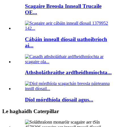
Scagaire Breosla Inneall Trucaile
OE...
Cábáin inneall díosail uathoibríoch
ai...
Athsholáthraithe ardfheidhmíochta...
Díol mórdhíola díosail agus...
Le haghaidh Caterpillar