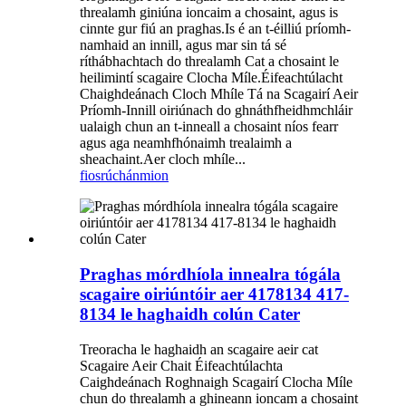
threalamh giniúna ioncaim a chosaint, agus is
cinnte gur fiú an praghas.Is é an t-éilliú príomh-
namhaid an innill, agus mar sin tá sé
ríthábhachtach do threalamh Cat a chosaint le
heilimintí scagaire Clocha Míle.Éifeachtúlacht
Chaighdeánach Cloch Mhíle Tá na Scagairí Aeir
Príomh-Innill oiriúnach do ghnáthfheidhmchláir
ualaigh chun an t-inneall a chosaint níos fearr
agus aga neamhfhónaimh trealaimh a
sheachaint.Aer cloch mhíle...
fiosrúchán
mion
Praghas mórdhíola innealra tógála
scagaire oiriúntóir aer 4178134 417-
8134 le haghaidh colún Cater
Treoracha le haghaidh an scagaire aeir cat
Scagaire Aeir Chait Éifeachtúlachta
Caighdeánach Roghnaigh Scagairí Clocha Míle
chun do threalamh a ghineann ioncam a chosaint