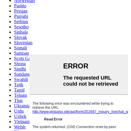
Norwegian
Pashto
Persian
Punjabi
Serbian
Sesotho
Sinhala
Slovak
Slovenian
Somali
Samoan
Scots Gaelic
Shona
Sindhi
Sundanese
Swahili
Tajik
Tamil
Telugu
Thai
Ukrainian
Urdu
Uzbek
Vietnamese
Welsh