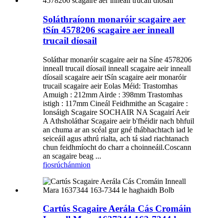
Soláthraíonn monaróir scagaire aer
tSín 4578206 scagaire aer inneall
trucail díosail
Soláthar monaróir scagaire aeir na Síne 4578206
inneall trucail díosail inneall scagaire aeir inneall
díosail scagaire aeir tSín scagaire aeir monaróir
trucail scagaire aeir Eolas Méid: Trastomhas
Amuigh : 212mm Airde : 398mm Trastomhas
istigh : 117mm Cineál Feidhmithe an Scagaire :
Ionsáigh Scagaire SOCHAIR NA Scagairí Aeir
A Athsholáthar Scagaire aeir b'fhéidir nach bhfuil
an chuma ar an scéal gur gné thábhachtach iad le
seiceáil agus athrú rialta, ach tá siad riachtanach
chun feidhmíocht do charr a choinneáil.Coscann
an scagaire beag ...
fiosrúchán
mion
Cartús Scagaire Aerála Cás Cromáin