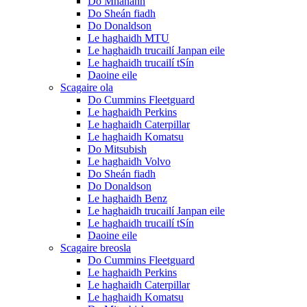
Do Mhanann
Do Sheán fiadh
Do Donaldson
Le haghaidh MTU
Le haghaidh trucailí Janpan eile
Le haghaidh trucailí tSín
Daoine eile
Scagaire ola
Do Cummins Fleetguard
Le haghaidh Perkins
Le haghaidh Caterpillar
Le haghaidh Komatsu
Do Mitsubish
Le haghaidh Volvo
Do Sheán fiadh
Do Donaldson
Le haghaidh Benz
Le haghaidh trucailí Janpan eile
Le haghaidh trucailí tSín
Daoine eile
Scagaire breosla
Do Cummins Fleetguard
Le haghaidh Perkins
Le haghaidh Caterpillar
Le haghaidh Komatsu