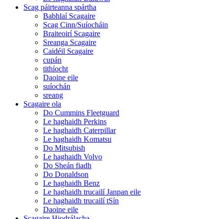
Scag páirteanna spártha
Babhlaí Scagaire
Scag Cinn/Suíocháin
Braiteoirí Scagaire
Sreanga Scagaire
Caidéil Scagaire
cupán
tithíocht
Daoine eile
suíochán
sreang
Scagaire ola
Do Cummins Fleetguard
Le haghaidh Perkins
Le haghaidh Caterpillar
Le haghaidh Komatsu
Do Mitsubish
Le haghaidh Volvo
Do Sheán fiadh
Do Donaldson
Le haghaidh Benz
Le haghaidh trucailí Janpan eile
Le haghaidh trucailí tSín
Daoine eile
Scagaire Hiodrálacha