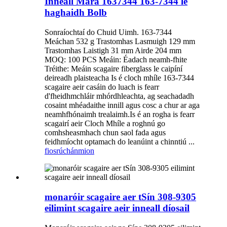
Inneall Mara 1637344 163-7344 le
haghaidh Bolb
Sonraíochtaí do Chuid Uimh. 163-7344
Meáchan 532 g Trastomhas Lasmuigh 129 mm
Trastomhas Laistigh 31 mm Airde 204 mm
MOQ: 100 PCS Meáin: Éadach neamh-fhite
Tréithe: Meáin scagaire fiberglass le caipíní
deireadh plaisteacha Is é cloch mhíle 163-7344
scagaire aeir casáin do luach is fearr
d'fheidhmchláir mhórdhleachta, ag seachadadh
cosaint mhéadaithe innill agus cosc ​​a chur ar aga
neamhfhónaimh trealaimh.Is é an rogha is fearr
scagairí aeir Cloch Mhíle a roghnú go
comhsheasmhach chun saol fada agus
feidhmíocht optamach do leanúint a chinntiú ...
fiosrúchán
mion
monaróir scagaire aer tSín 308-9305
eilimint scagaire aeir inneall díosail