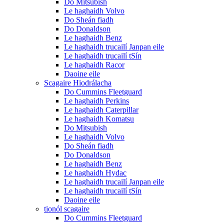
Do Mitsubish
Le haghaidh Volvo
Do Sheán fiadh
Do Donaldson
Le haghaidh Benz
Le haghaidh trucailí Janpan eile
Le haghaidh trucailí tSín
Le haghaidh Racor
Daoine eile
Scagaire Hiodrálacha
Do Cummins Fleetguard
Le haghaidh Perkins
Le haghaidh Caterpillar
Le haghaidh Komatsu
Do Mitsubish
Le haghaidh Volvo
Do Sheán fiadh
Do Donaldson
Le haghaidh Benz
Le haghaidh Hydac
Le haghaidh trucailí Janpan eile
Le haghaidh trucailí tSín
Daoine eile
tionól scagaire
Do Cummins Fleetguard