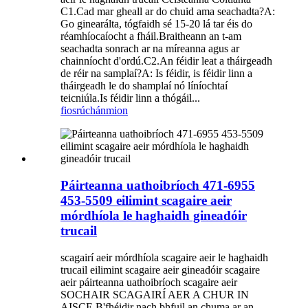
C1.Cad mar gheall ar do chuid ama seachadta?A:
Go ginearálta, tógfaidh sé 15-20 lá tar éis do
réamhíocaíocht a fháil.Braitheann an t-am
seachadta sonrach ar na míreanna agus ar
chainníocht d'ordú.C2.An féidir leat a tháirgeadh
de réir na samplaí?A: Is féidir, is féidir linn a
tháirgeadh le do shamplaí nó líníochtaí
teicniúla.Is féidir linn a thógáil...
fiosrúchán
mion
Páirteanna uathoibríoch 471-6955
453-5509 eilimint scagaire aeir
mórdhíola le haghaidh gineadóir
trucail
scagairí aeir mórdhíola scagaire aeir le haghaidh
trucail eilimint scagaire aeir gineadóir scagaire
aeir páirteanna uathoibríoch scagaire aeir
SOCHAIR SCAGAIRÍ AER A CHUR IN
AISCE B'fhéidir nach bhfuil an chuma ar an