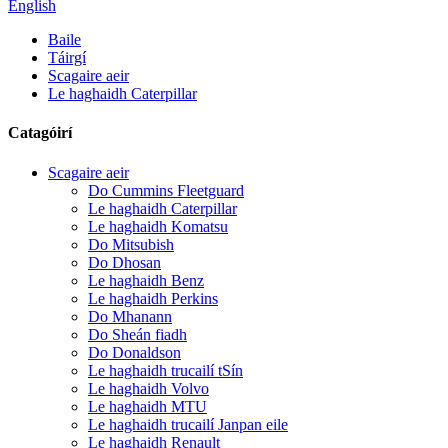
English
Baile
Táirgí
Scagaire aeir
Le haghaidh Caterpillar
Catagóirí
Scagaire aeir
Do Cummins Fleetguard
Le haghaidh Caterpillar
Le haghaidh Komatsu
Do Mitsubish
Do Dhosan
Le haghaidh Benz
Le haghaidh Perkins
Do Mhanann
Do Sheán fiadh
Do Donaldson
Le haghaidh trucailí tSín
Le haghaidh Volvo
Le haghaidh MTU
Le haghaidh trucailí Janpan eile
Le haghaidh Renault