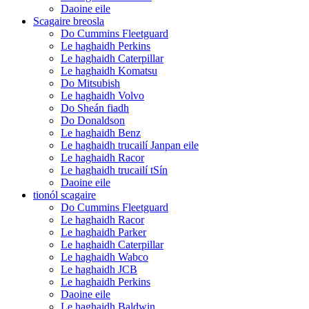
Daoine eile
Scagaire breosla
Do Cummins Fleetguard
Le haghaidh Perkins
Le haghaidh Caterpillar
Le haghaidh Komatsu
Do Mitsubish
Le haghaidh Volvo
Do Sheán fiadh
Do Donaldson
Le haghaidh Benz
Le haghaidh trucailí Janpan eile
Le haghaidh Racor
Le haghaidh trucailí tSín
Daoine eile
tionól scagaire
Do Cummins Fleetguard
Le haghaidh Racor
Le haghaidh Parker
Le haghaidh Caterpillar
Le haghaidh Wabco
Le haghaidh JCB
Le haghaidh Perkins
Daoine eile
Le haghaidh Baldwin