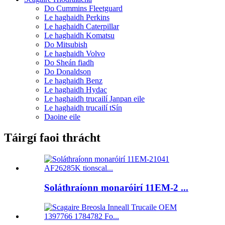
Do Cummins Fleetguard
Le haghaidh Perkins
Le haghaidh Caterpillar
Le haghaidh Komatsu
Do Mitsubish
Le haghaidh Volvo
Do Sheán fiadh
Do Donaldson
Le haghaidh Benz
Le haghaidh Hydac
Le haghaidh trucailí Janpan eile
Le haghaidh trucailí tSín
Daoine eile
Táirgí faoi thrácht
Soláthraíonn monaróirí 11EM-2 ...