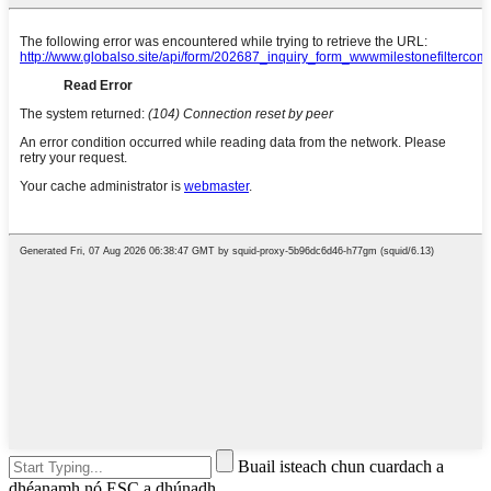
Buail isteach chun cuardach a
dhéanamh nó ESC a dhúnadh