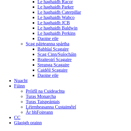
Le haghaidh Racor
Le haghaidh Parker
Le haghaidh Caterpillar
Le haghaidh Wabco
Le haghaidh JCB
Le haghaidh Baldwin
Le haghaidh Perkins
Daoine eile
Scag páirteanna spártha
Babhlaí Scagaire
Scag Cinn/Suíocháin
Braiteoirí Scagaire
Sreanga Scagaire
Caidéil Scagaire
Daoine eile
Nuacht
Fúinn
Próifíl na Cuideachta
Turas Monarcha
Turas Taispeántais
Léirmheasanna Custaiméirí
Ár bhFoireann
CC
Glaoigh orainn