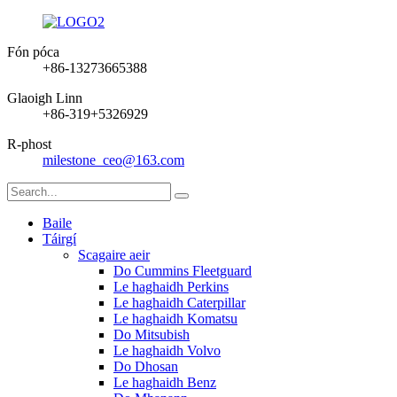
Fón póca
+86-13273665388
Glaoigh Linn
+86-319+5326929
R-phost
milestone_ceo@163.com
Baile
Táirgí
Scagaire aeir
Do Cummins Fleetguard
Le haghaidh Perkins
Le haghaidh Caterpillar
Le haghaidh Komatsu
Do Mitsubish
Le haghaidh Volvo
Do Dhosan
Le haghaidh Benz