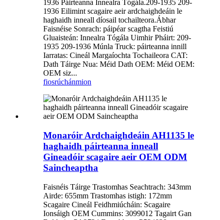
1936 Páirteanna Innealra Tógála.209-1935 209-
1936 Eilimint scagaire aeir ardchaighdeáin le
haghaidh inneall díosail tochailteora.Ábhar
Faisnéise Sonrach: páipéar scagtha Feistiú
Gluaisteán: Innealra Tógála Uimhir Pháirt: 209-
1935 209-1936 Múnla Truck: páirteanna innill
Iarratas: Cineál Margaíochta Tochaileora CAT:
Dath Táirge Nua: Méid Dath OEM: Méid OEM:
OEM siz...
fiosrúchán
mion
Monaróir Ardchaighdeáin AH1135 le
haghaidh páirteanna inneall
Gineadóir scagaire aeir OEM ODM
Saincheaptha
Faisnéis Táirge Trastomhas Seachtrach: 343mm
Airde: 655mm Trastomhas istigh: 172mm
Scagaire Cineál Feidhmiúcháin: Scagaire
Ionsáigh OEM Cummins: 3099012 Tagairt Gan