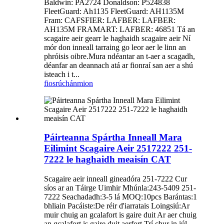
Baldwin: PA2724 Donaldson: P524838
FleetGuard: Ah1135 FleetGuard: AH1135M
Fram: CAFSFIER: LAFBER: LAFBER:
AH135M FRAMART: LAFBER: 46851 Tá an
scagaire aeir gearr le haghaidh scagaire aeir Ní
mór don inneall tarraing go leor aer le linn an
phróisis oibre.Mura ndéantar an t-aer a scagadh,
déanfar an deannach atá ar fionraí san aer a shú
isteach i t...
fiosrúchán
mion
Páirteanna Spártha Inneall Mara
Eilimint Scagaire Aeir 2517222 251-
7222 le haghaidh meaisín CAT
Scagaire aeir inneall gineadóra 251-7222 Cur
síos ar an Táirge Uimhir Mhúnla:243-5409 251-
7222 Seachadadh:3-5 lá MOQ:10pcs Barántas:1
bhliain Pacáiste:De réir d'iarratais Loingsiú:Ar
muir chuig an gcalafort is gaire duit Ar aer chuig
an gcalafort is gaire duit aerfort Trí chur in iúl