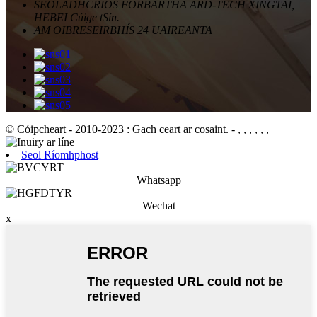
SEOLADH
CRIOS FORBARTHA ARD-TECH XINGTAI,
HEBEI Cúige tSín.
AM OIBRE
SEIRBHÍS 24 UAIREANTA
© Cóipcheart - 2010-2023 : Gach ceart ar cosaint.
- , , , , , ,
Seol Ríomhphost
Whatsapp
Wechat
x