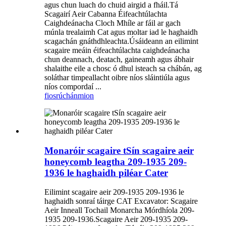
agus chun luach do chuid airgid a fháil.Tá
Scagairí Aeir Cabanna Éifeachtúlachta
Caighdeánacha Cloch Mhíle ar fáil ar gach
múnla trealaimh Cat agus moltar iad le haghaidh
scagachán gnáthdhleachta.Úsáideann an eilimint
scagaire meáin éifeachtúlachta caighdeánacha
chun deannach, deatach, gaineamh agus ábhair
shalaithe eile a chosc ó dhul isteach sa chábán, ag
soláthar timpeallacht oibre níos sláintiúla agus
níos compordaí ...
fiosrúchán
mion
Monaróir scagaire tSín scagaire aeir
honeycomb leagtha 209-1935 209-
1936 le haghaidh piléar Cater
Eilimint scagaire aeir 209-1935 209-1936 le
haghaidh sonraí táirge CAT Excavator: Scagaire
Aeir Inneall Tochail Monarcha Mórdhíola 209-
1935 209-1936.Scagaire Aeir 209-1935 209-