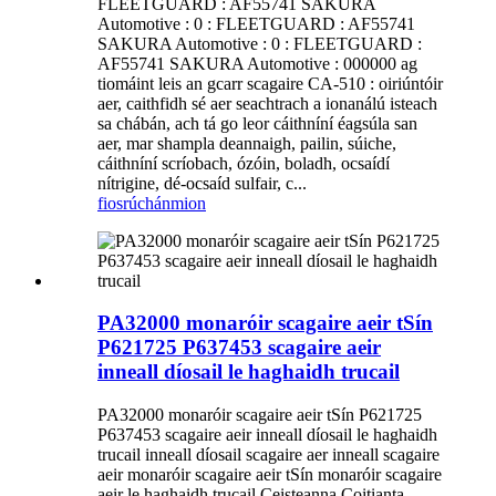
FLEETGUARD : AF55741 SAKURA
Automotive : 0 : FLEETGUARD : AF55741
SAKURA Automotive : 0 : FLEETGUARD :
AF55741 SAKURA Automotive : 000000 ag
tiomáint leis an gcarr scagaire CA-510 : oiriúntóir
aer, caithfidh sé aer seachtrach a ionanálú isteach
sa chábán, ach tá go leor cáithníní éagsúla san
aer, mar shampla deannaigh, pailin, súiche,
cáithníní scríobach, ózóin, boladh, ocsaídí
nítrigine, dé-ocsaíd sulfair, c...
fiosrúchán
mion
PA32000 monaróir scagaire aeir tSín
P621725 P637453 scagaire aeir
inneall díosail le haghaidh trucail
PA32000 monaróir scagaire aeir tSín P621725
P637453 scagaire aeir inneall díosail le haghaidh
trucail inneall díosail scagaire aer inneall scagaire
aeir monaróir scagaire aeir tSín monaróir scagaire
aeir le haghaidh trucail Ceisteanna Coitianta