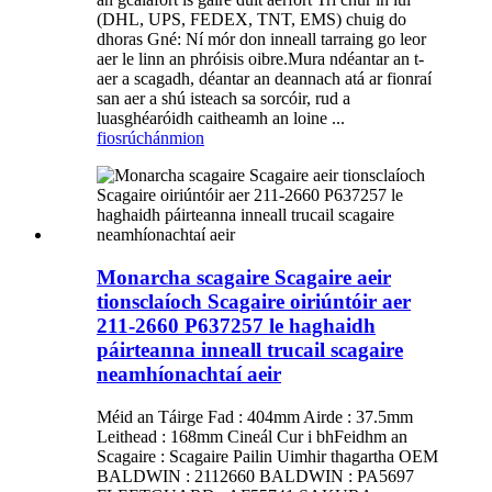
(DHL, UPS, FEDEX, TNT, EMS) chuig do
dhoras Gné: Ní mór don inneall tarraing go leor
aer le linn an phróisis oibre.Mura ndéantar an t-
aer a scagadh, déantar an deannach atá ar fionraí
san aer a shú isteach sa sorcóir, rud a
luasghéaróidh caitheamh an loine ...
fiosrúchán
mion
Monarcha scagaire Scagaire aeir
tionsclaíoch Scagaire oiriúntóir aer
211-2660 P637257 le haghaidh
páirteanna inneall trucail scagaire
neamhíonachtaí aeir
Méid an Táirge Fad : 404mm Airde : 37.5mm
Leithead : 168mm Cineál Cur i bhFeidhm an
Scagaire : Scagaire Pailin Uimhir thagartha OEM
BALDWIN : 2112660 BALDWIN : PA5697