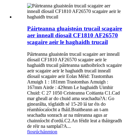
Páirteanna gluaisteán trucail scagaire
aer inneall díosail CF1810 AF26570
scagaire aeir le haghaidh trucail
Páirteanna gluaisteán trucail scagaire aer inneall
díosail CF1810 AF26570 scagaire aeir le
haghaidh trucail páirteanna uathoibríoch scagaire
aeir scagaire aeir le haghaidh trucail inneall
díosail scagaire aeir Eolas Méid: Trastomhas
Amuigh 1 : 181mm Trastomhas Amuigh :
167mm Airde : 429mm Le haghaidh Uimhir
Chuid: C 27 1050 Ceisteanna Coitianta C1.Cad
mar gheall ar do chuid ama seachadta?A: Go
ginearálta, tógfaidh sé 15-20 lá tar éis do
réamhíocaíocht a fháil.Braitheann an t-am
seachadta sonrach ar na míreanna agus ar
chainníocht d'ordú.C2.An féidir leat a tháirgeadh
de réir na samplaí?A...
fiosrúchán
mion