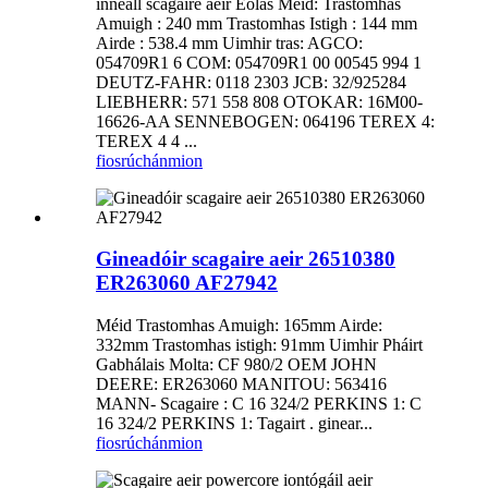
inneall scagaire aeir Eolas Méid: Trastomhas
Amuigh : 240 mm Trastomhas Istigh : 144 mm
Airde : 538.4 mm Uimhir tras: AGCO:
054709R1 6 COM: 054709R1 00 00545 994 1
DEUTZ-FAHR: 0118 2303 JCB: 32/925284
LIEBHERR: 571 558 808 OTOKAR: 16M00-
16626-AA SENNEBOGEN: 064196 TEREX 4:
TEREX 4 4 ...
fiosrúchán
mion
Gineadóir scagaire aeir 26510380
ER263060 AF27942
Méid Trastomhas Amuigh: 165mm Airde:
332mm Trastomhas istigh: 91mm Uimhir Pháirt
Gabhálais Molta: CF 980/2 OEM JOHN
DEERE: ER263060 MANITOU: 563416
MANN- Scagaire : C 16 324/2 PERKINS 1: C
16 324/2 PERKINS 1: Tagairt . ginear...
fiosrúchán
mion