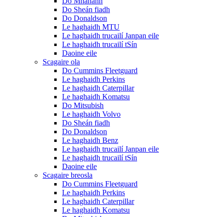
Do Mhanann
Do Sheán fiadh
Do Donaldson
Le haghaidh MTU
Le haghaidh trucailí Janpan eile
Le haghaidh trucailí tSín
Daoine eile
Scagaire ola
Do Cummins Fleetguard
Le haghaidh Perkins
Le haghaidh Caterpillar
Le haghaidh Komatsu
Do Mitsubish
Le haghaidh Volvo
Do Sheán fiadh
Do Donaldson
Le haghaidh Benz
Le haghaidh trucailí Janpan eile
Le haghaidh trucailí tSín
Daoine eile
Scagaire breosla
Do Cummins Fleetguard
Le haghaidh Perkins
Le haghaidh Caterpillar
Le haghaidh Komatsu