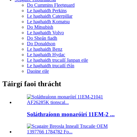
Do Cummins Fleetguard
Le haghaidh Perkins
Le haghaidh Caterpillar
Le haghaidh Komatsu
Do Mitsubish
Le haghaidh Volvo
Do Sheán fiadh
Do Donaldson
Le haghaidh Benz
Le haghaidh Hydac
Le haghaidh trucailí Janpan eile
Le haghaidh trucailí tSín
Daoine eile
Táirgí faoi thrácht
Soláthraíonn monaróirí 11EM-2 ...