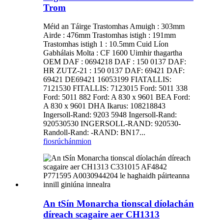
Trom
Méid an Táirge Trastomhas Amuigh : 303mm
Airde : 476mm Trastomhas istigh : 191mm
Trastomhas istigh 1 : 10.5mm Cuid Líon
Gabhálais Molta : CF 1600 Uimhir thagartha
OEM DAF : 0694218 DAF : 150 0137 DAF:
HR ZUTZ-21 : 150 0137 DAF: 69421 DAF:
69421 DE69421 16053199 FIATALLIS:
7121530 FITALLIS: 7123015 Ford: 5011 338
Ford: 5011 882 Ford: A 830 x 9601 BEA Ford:
A 830 x 9601 DHA Ikarus: 108218843
Ingersoll-Rand: 9203 5948 Ingersoll-Rand:
920530530 INGERSOLL-RAND: 920530-
Randoll-Rand: -RAND: BN17...
fiosrúchán
mion
An tSín Monarcha tionscal díolachán
díreach scagaire aer CH1313