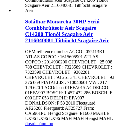
Soláthar Monarcha 30HP Scriú
Comhbhrúiteoir Aeir Scagaire
C14200 Tionól Scagaire Aeir
2116040081 Tithíocht Scagaire Aeir
OEM reference number AGCO : 055113R1
ATLAS COPCO : 1615695901 ATLAS
COPCO : 2914930200 CHEVROLET : 25 098
788 CHEVROLET : 7323589 CHEVROLET :
7323590 CHEVROLET : 9302281
CHEVROLET : 93 251 341 CHEVROLET : 93
276 069 FIATALLIS : 710040601 VW : 217
129 620 1 ACDelco : 01EFA015 ACDELCO:
01EFA907 BOSCH: 1 457 432 286 BOSCH: F
000 LF7 053 DELPHI: EFA907
DONALDSON: P 53 2010 Fleetguard:
AF25208 Fleetguard: AF25727 Fram:
CA5961PU Hengst Scagaire: E1600 MAHLE:
LX96 LX96 LX96 MAH MAH Hengst MAHL
fiosrúchán
mion