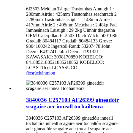
6I2503 Méid an Táirge Trastomhas Amuigh 1 :
280mm Airde : 425mm Trastomhas seachtrach 2
: 280mm Trastomhas istigh 1 : 148mm Airde 1 :
417mm Airde 2 : 405mm Meáchan : 2.48kg Fad
Inmheánach Laistigh : 29 2kg Uimhir thagartha
OEM Caterpillar: 6i-2503 Ditch Witch: 5001086
Gradall: 80484117 Gradall: 80484133 Grove:
9304100242 Ingersoll-Rand: 53207478 John
Deere: F435741 John Deere: T191321
KAWASAKI: 3098170850 KOBELCO:
8418852188521885218852 KOBELCO:
LCASTUco: LCASSUCO:
fiosrúchán
mion
3840036 C257103 AF26399 gineadóir
scagaire aer inneall tochailteora
3840036 C257103 AF26399 gineadóir inneall
tochaltóra inneall scagaire aeir tochaltóir scagaire
aeir gineadóir scagaire aeir trucail scagaire aer