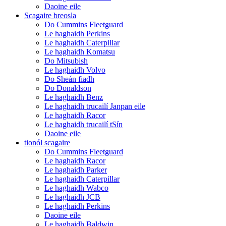
Daoine eile
Scagaire breosla
Do Cummins Fleetguard
Le haghaidh Perkins
Le haghaidh Caterpillar
Le haghaidh Komatsu
Do Mitsubish
Le haghaidh Volvo
Do Sheán fiadh
Do Donaldson
Le haghaidh Benz
Le haghaidh trucailí Janpan eile
Le haghaidh Racor
Le haghaidh trucailí tSín
Daoine eile
tionól scagaire
Do Cummins Fleetguard
Le haghaidh Racor
Le haghaidh Parker
Le haghaidh Caterpillar
Le haghaidh Wabco
Le haghaidh JCB
Le haghaidh Perkins
Daoine eile
Le haghaidh Baldwin