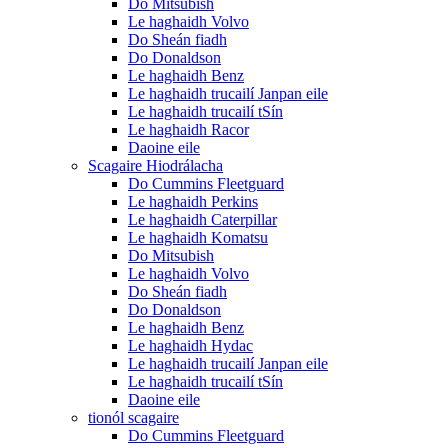
Do Mitsubish
Le haghaidh Volvo
Do Sheán fiadh
Do Donaldson
Le haghaidh Benz
Le haghaidh trucailí Janpan eile
Le haghaidh trucailí tSín
Le haghaidh Racor
Daoine eile
Scagaire Hiodrálacha
Do Cummins Fleetguard
Le haghaidh Perkins
Le haghaidh Caterpillar
Le haghaidh Komatsu
Do Mitsubish
Le haghaidh Volvo
Do Sheán fiadh
Do Donaldson
Le haghaidh Benz
Le haghaidh Hydac
Le haghaidh trucailí Janpan eile
Le haghaidh trucailí tSín
Daoine eile
tionól scagaire
Do Cummins Fleetguard