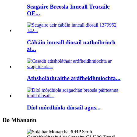
Scagaire Breosla Inneall Trucaile
OE...
Cábáin inneall díosail uathoibríoch
ai...
Athsholáthraithe ardfheidhmíochta...
Díol mórdhíola díosail agus...
Do Mhanann