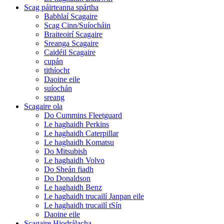
Scag páirteanna spártha
Babhlaí Scagaire
Scag Cinn/Suíocháin
Braiteoirí Scagaire
Sreanga Scagaire
Caidéil Scagaire
cupán
tithíocht
Daoine eile
suíochán
sreang
Scagaire ola
Do Cummins Fleetguard
Le haghaidh Perkins
Le haghaidh Caterpillar
Le haghaidh Komatsu
Do Mitsubish
Le haghaidh Volvo
Do Sheán fiadh
Do Donaldson
Le haghaidh Benz
Le haghaidh trucailí Janpan eile
Le haghaidh trucailí tSín
Daoine eile
Scagaire Hiodrálacha