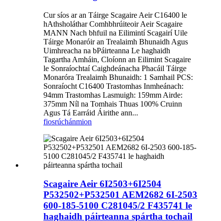
Cur síos ar an Táirge Scagaire Aeir C16400 le
hAthsholáthar Comhbhrúiteoir Aeir Scagaire
MANN Nach bhfuil na Eilimintí Scagairí Uile
Táirge Monaróir an Trealaimh Bhunaidh Agus
Uimhreacha na bPáirteanna Le haghaidh
Tagartha Amháin, Cloíonn an Eilimint Scagaire
le Sonraíochtaí Caighdeánacha Phacáil Táirge
Monaróra Trealaimh Bhunaidh: 1 Samhail PCS:
Sonraíocht C16400 Trastomhas Inmheánach:
94mm Trastomhas Lasmuigh: 159mm Airde:
375mm Níl na Tomhais Thuas 100% Cruinn
Agus Tá Earráid Áirithe ann...
fiosrúchán
mion
Scagaire Aeir 6I2503+6I2504
P532502+P532501 AEM2682 6I-2503
600-185-5100 C281045/2 F435741 le
haghaidh páirteanna spártha tochail