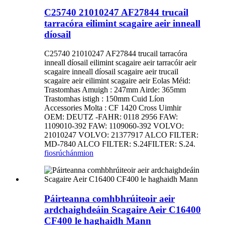
C25740 21010247 AF27844 trucail
tarracóra eilimint scagaire aeir inneall
díosail
C25740 21010247 AF27844 trucail tarracóra
inneall díosail eilimint scagaire aeir tarracóir aeir
scagaire inneall díosail scagaire aeir trucail
scagaire aeir eilimint scagaire aeir Eolas Méid:
Trastomhas Amuigh : 247mm Airde: 365mm
Trastomhas istigh : 150mm Cuid Líon
Accessories Molta : CF 1420 Cross Uimhir
OEM: DEUTZ -FAHR: 0118 2956 FAW:
1109010-392 FAW: 1109060-392 VOLVO:
21010247 VOLVO: 21377917 ALCO FILTER:
MD-7840 ALCO FILTER: S.24FILTER: S.24.
fiosrúchán
mion
Páirteanna comhbhrúiteoir aeir
ardchaighdeáin Scagaire Aeir C16400
CF400 le haghaidh Mann