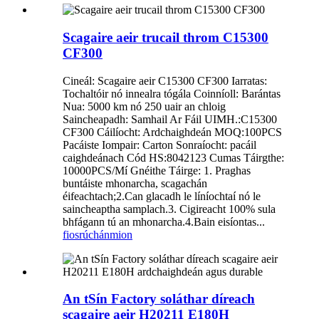
Scagaire aeir trucail throm C15300
CF300
Cineál: Scagaire aeir C15300 CF300 Iarratas:
Tochaltóir nó innealra tógála Coinníoll: Barántas
Nua: 5000 km nó 250 uair an chloig
Saincheapadh: Samhail Ar Fáil UIMH.:C15300
CF300 Cáilíocht: Ardchaighdeán MOQ:100PCS
Pacáiste Iompair: Carton Sonraíocht: pacáil
caighdeánach Cód HS:8042123 Cumas Táirgthe:
10000PCS/Mí Gnéithe Táirge: 1. Praghas
buntáiste mhonarcha, scagachán
éifeachtach;2.Can glacadh le líníochtaí nó le
saincheaptha samplach.3. Cigireacht 100% sula
bhfágann tú an mhonarcha.4.Bain eisíontas...
fiosrúchán
mion
An tSín Factory soláthar díreach
scagaire aeir H20211 E180H