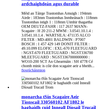
ardchaighdeán agus durable
Méid an Táirge Trastomhas Amuigh : 194mm
Airde : 183mm Trastomhas Inmheánach : 118mm
Trastomhas istigh 1 : 118mm Uimhir thagartha
OEM DEUTZ-FAHR : 117 2637 MANN-
Scagaire : H 20 211-2 MWM : 3.0541.10.1.4 :
3.0541.10.1.4 . WARTSILA: 471135 ALCO
FILTER : MD-4001 BALDWIN : P7007
BOSCH : 1 457 429 149 DONIT FILTER :
49.10.099 ELOFIC : EXL-670 FLEETGUARD
: NGST-670 FLEETGUARD : NGST336700
MLEETGUARD : NGST3367000000000 :
WO10-200 SCT An Ghearmáin : SH 4778 Cé
chomh minic is cóir don scagaire aeir a bheith...
fiosrúchán
mion
monarcha tSín Scagaire Aeir
Tionscail 330560102 AF1802 le
haghaidh cuid Inneall Díosail Trucail