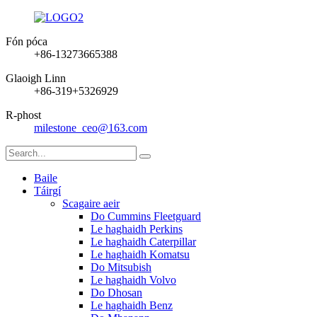
Fón póca
+86-13273665388
Glaoigh Linn
+86-319+5326929
R-phost
milestone_ceo@163.com
Baile
Táirgí
Scagaire aeir
Do Cummins Fleetguard
Le haghaidh Perkins
Le haghaidh Caterpillar
Le haghaidh Komatsu
Do Mitsubish
Le haghaidh Volvo
Do Dhosan
Le haghaidh Benz