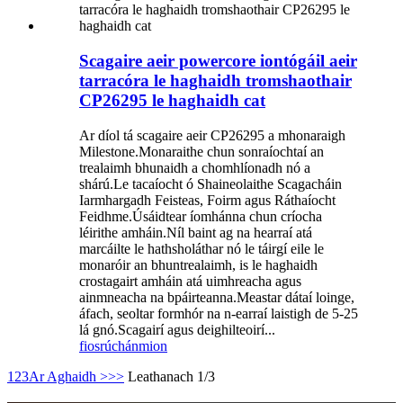
Scagaire aeir powercore iontógáil aeir
tarracóra le haghaidh tromshaothair
CP26295 le haghaidh cat
Ar díol tá scagaire aeir CP26295 a mhonaraigh
Milestone.Monaraithe chun sonraíochtaí an
trealaimh bhunaidh a chomhlíonadh nó a
shárú.Le tacaíocht ó Shaineolaithe Scagacháin
Iarmhargadh Feisteas, Foirm agus Ráthaíocht
Feidhme.Úsáidtear íomhánna chun críocha
léirithe amháin.Níl baint ag na hearraí atá
marcáilte le hathsholáthar nó le táirgí eile le
monaróir an bhuntrealaimh, is le haghaidh
crostagairt amháin atá uimhreacha agus
ainmneacha na bpáirteanna.Meastar dátaí loinge,
áfach, seoltar formhór na n-earraí laistigh de 5-25
lá gnó.Scagairí agus deighilteoirí...
fiosrúchán
mion
1
2
3
Ar Aghaidh >
>>
Leathanach 1/3