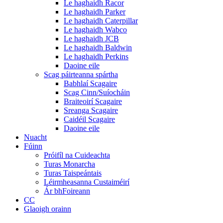
Le haghaidh Racor
Le haghaidh Parker
Le haghaidh Caterpillar
Le haghaidh Wabco
Le haghaidh JCB
Le haghaidh Baldwin
Le haghaidh Perkins
Daoine eile
Scag páirteanna spártha
Babhlaí Scagaire
Scag Cinn/Suíocháin
Braiteoirí Scagaire
Sreanga Scagaire
Caidéil Scagaire
Daoine eile
Nuacht
Fúinn
Próifíl na Cuideachta
Turas Monarcha
Turas Taispeántais
Léirmheasanna Custaiméirí
Ár bhFoireann
CC
Glaoigh orainn