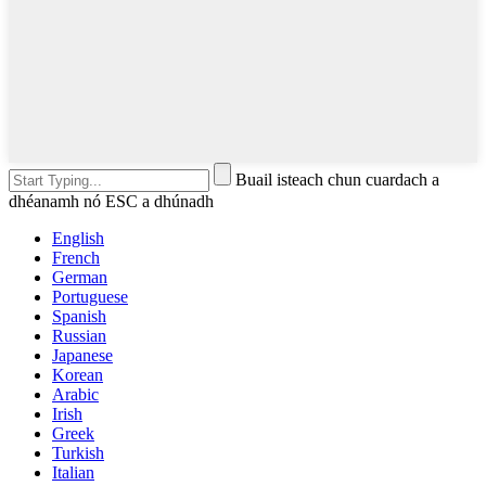
Buail isteach chun cuardach a
dhéanamh nó ESC a dhúnadh
English
French
German
Portuguese
Spanish
Russian
Japanese
Korean
Arabic
Irish
Greek
Turkish
Italian