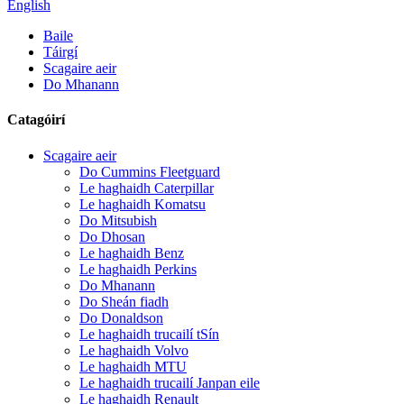
English
Baile
Táirgí
Scagaire aeir
Do Mhanann
Catagóirí
Scagaire aeir
Do Cummins Fleetguard
Le haghaidh Caterpillar
Le haghaidh Komatsu
Do Mitsubish
Do Dhosan
Le haghaidh Benz
Le haghaidh Perkins
Do Mhanann
Do Sheán fiadh
Do Donaldson
Le haghaidh trucailí tSín
Le haghaidh Volvo
Le haghaidh MTU
Le haghaidh trucailí Janpan eile
Le haghaidh Renault