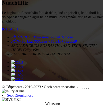
Nuachtlitir
Le haghaidh fiosrúcháin faoi ár dtáirgí nó ár pricelist, le do thoil fág
do r-phost chugainn agus beidh muid i dteagmháil laistigh de 24 uair
an chloig.
ISTEACH
RÍOMHPHOST
milestone_ceo@163.com
FÓN
+86-13273665388
+86-319+5326929
SEOLADH
CRIOS FORBARTHA ARD-TECH XINGTAI,
HEBEI Cúige tSín.
AM OIBRE
SEIRBHÍS 24 UAIREANTA
© Cóipcheart - 2010-2023 : Gach ceart ar cosaint.
- , , , , , ,
Seol Ríomhphost
Whatsapp