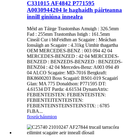
C331015 AF4842 P771595
A0030944204 le haghaidh páirteanna
innill giniúna innealra
Méid an Táirge Trastomhas Amuigh : 326.5mm
Fad : 255mm Trastomhas Istigh : 161.5mm
Cineál Cur i bhFeidhm an Scagaire : Meáchan
Ionsáigh an Scagaire : 4.31kg Uimhir thagartha
OEM MERCEDES-BENZ : 003 094 42 04
MERCEDES-BENZED : 42 04 MERCEDES-
BENZED : BENZEDS-BENZED : BENZEDS-
BENZ04 : 42 04 Mercedes-Benz: A003 094 49
04 ALCO Scagaire: MD-7016 Bergkraft:
BK8600203 Boss Scagairí: BS01-019 Scagairí
Glan: MA 775 Donaldson: P771595 DT:
4.61534 DT Parda: 4.61534 DynamAtrix:
FEBIENTEISTEN: FEBIENTEISTEN:
FEBIENTEITENTEISTEN:
FEBIENTEINSTEINSTEINSTIX: : 6785
Fi.BA...
fiosrúchán
mion