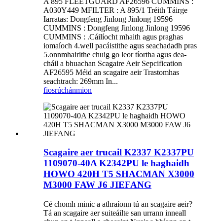
A 895 FLEETGUARD AF26596 CUMMINS :
A030Y449 MFILTER : A 895/1 Tréith Táirge
Iarratas: Dongfeng Jinlong Jinlong 19596
CUMMINS : Dongfeng Jinlong Jinlong 19596
CUMMINS : .Cáilíocht mhaith agus praghas
iomaíoch 4.well pacáistithe agus seachadadh pras
5.onnmhairithe chuig go leor tíortha agus dea-
cháil a bhuachan Scagaire Aeir Sepcification
AF26595 Méid an scagaire aeir Trastomhas
seachtrach: 269mm In...
fiosrúchán
mion
Scagaire aer trucail K2337 K2337PU
1109070-40A K2342PU le haghaidh
HOWO 420H T5 SHACMAN X3000
M3000 FAW J6 JIEFANG
Cé chomh minic a athraíonn tú an scagaire aeir?
Tá an scagaire aer suiteáilte san urrann inneall