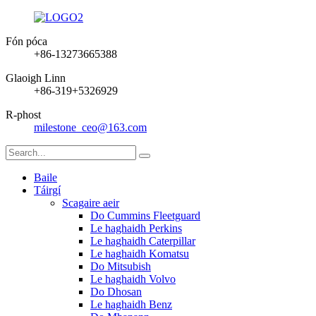
Fón póca
+86-13273665388
Glaoigh Linn
+86-319+5326929
R-phost
milestone_ceo@163.com
Baile
Táirgí
Scagaire aeir
Do Cummins Fleetguard
Le haghaidh Perkins
Le haghaidh Caterpillar
Le haghaidh Komatsu
Do Mitsubish
Le haghaidh Volvo
Do Dhosan
Le haghaidh Benz