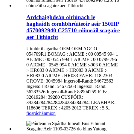
Ardchaighdeán oiriúnach le
haghaidh comhbhrúiteoir aeir 150HP
4570092940 C25710 cóimeáil scagaire
aer Tithíocht
Uimhir thagartha OEM OEM AGCO :
054709R1 BOMAG : AICME : 00 00545 994 1
AICME : 00 0545 994 1 AICME : 00 0799 796
0 AICME : 0545 994 0 AICME :-903 0 AICME
:- HR083 0 AICME :- HR083 0 AICME :-
HR083 0 AICME : HR083 FAHR: 118 2303
GROVE: 3045984 Ingersoll-Rand: 54672563
Ingersoll-Rand: 54672663 Ingersoll-Rand:
56283526 Ingersoll-Rand: 83904259 JCB:
32619284: 39280 CUSPÓIR:
39284284284284284284284284. LEABHAR:
118606 TEREX : 4205 2012 TEREX : 5,5...
fiosrúchán
mion