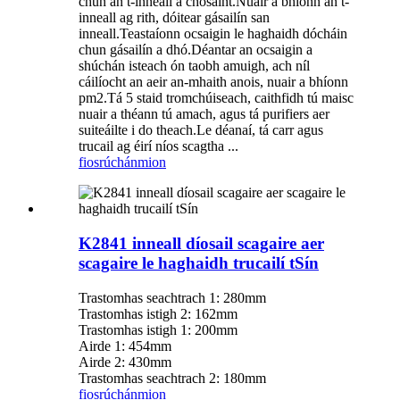
chun an t-inneall a chosaint.Nuair a bhíonn an t-
inneall ag rith, dóitear gásailín san
inneall.Teastaíonn ocsaigin le haghaidh dócháin
chun gásailín a dhó.Déantar an ocsaigin a
shúchán isteach ón taobh amuigh, ach níl
cáilíocht an aeir an-mhaith anois, nuair a bhíonn
pm2.Tá 5 staid tromchúiseach, caithfidh tú maisc
nuair a théann tú amach, agus tá purifiers aer
suiteáilte i do theach.Le déanaí, tá carr agus
trucail ag éirí níos scagtha ...
fiosrúchán
mion
K2841 inneall díosail scagaire aer
scagaire le haghaidh trucailí tSín
Trastomhas seachtrach 1: 280mm
Trastomhas istigh 2: 162mm
Trastomhas istigh 1: 200mm
Airde 1: 454mm
Airde 2: 430mm
Trastomhas seachtrach 2: 180mm
fiosrúchán
mion