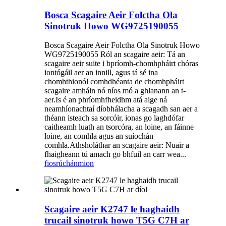
Bosca Scagaire Aeir Folctha Ola
Sinotruk Howo WG9725190055
Bosca Scagaire Aeir Folctha Ola Sinotruk Howo
WG9725190055 Ról an scagaire aeir: Tá an
scagaire aeir suite i bpríomh-chomhpháirt chóras
iontógáil aer an innill, agus tá sé ina
chomhthionól comhdhéanta de chomhpháirt
scagaire amháin nó níos mó a ghlanann an t-
aer.Is é an phríomhfheidhm atá aige ná
neamhíonachtaí díobhálacha a scagadh san aer a
théann isteach sa sorcóir, ionas go laghdófar
caitheamh luath an tsorcóra, an loine, an fáinne
loine, an comhla agus an suíochán
comhla.Athsholáthar an scagaire aeir: Nuair a
fhaigheann tú amach go bhfuil an carr wea...
fiosrúchán
mion
Scagaire aeir K2747 le haghaidh
trucail sinotruk howo T5G C7H ar