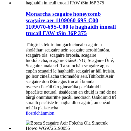
Monarcha scagaire honeycomb
scagaire aer 1109060-69S-C00
1109070-69S-C00 le haghaidh inneall
trucail FAW tSín J6P 375
Táirgí: Is féidir linn gach cineál scagairí a
sholáthar: scagaire aeir, scagaire aeroiriúntóra,
scagaire ola, scagaire breosla, scagaire
hiodrálacha, scagaire Gáis/CNG, Scagaire Úiré,
Scagaire anála srl. Tá suíochán scagaire agus
cupán scagairí le haghaidh scagairí ar fáil freisin.
go leor cineálacha triomadóir aeir.Tithíocht Aeir
scagaire don tSín agus trucailí branda
oversea.Pacáil Go ginearálta pacálaimid i
bpacáiste netural, úsáideann an chuid is mó de na
táirgí onnmhairithe pacáil neodrach Úsáidimid trí
shraith pacáiste le haghaidh scagairí, an chéad
mhála plaisteacha ...
fiosrúchán
mion