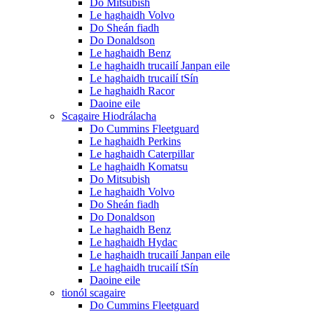
Do Mitsubish
Le haghaidh Volvo
Do Sheán fiadh
Do Donaldson
Le haghaidh Benz
Le haghaidh trucailí Janpan eile
Le haghaidh trucailí tSín
Le haghaidh Racor
Daoine eile
Scagaire Hiodrálacha
Do Cummins Fleetguard
Le haghaidh Perkins
Le haghaidh Caterpillar
Le haghaidh Komatsu
Do Mitsubish
Le haghaidh Volvo
Do Sheán fiadh
Do Donaldson
Le haghaidh Benz
Le haghaidh Hydac
Le haghaidh trucailí Janpan eile
Le haghaidh trucailí tSín
Daoine eile
tionól scagaire
Do Cummins Fleetguard