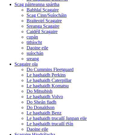
Scag páirteanna spártha
Babhlaí Scagaire
Scag Cinn/Suíocháin
Braiteoirí Scagaire
Sreanga Scagaire
Caidéil Scagaire
cupán
tithíocht
Daoine eile
suíochán
sreang
Scagaire ola
Do Cummins Fleetguard
Le haghaidh Perkins
Le haghaidh Caterpillar
Le haghaidh Komatsu
Do Mitsubish
Le haghaidh Volvo
Do Sheán fiadh
Do Donaldson
Le haghaidh Benz
Le haghaidh trucailí Janpan eile
Le haghaidh trucailí tSín
Daoine eile
Scagaire Hiodrálacha