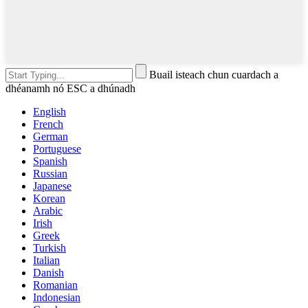
Buail isteach chun cuardach a
dhéanamh nó ESC a dhúnadh
English
French
German
Portuguese
Spanish
Russian
Japanese
Korean
Arabic
Irish
Greek
Turkish
Italian
Danish
Romanian
Indonesian