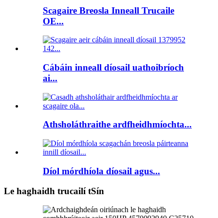
Scagaire Breosla Inneall Trucaile
OE...
Cábáin inneall díosail uathoibríoch
ai...
Athsholáthraithe ardfheidhmíochta...
Díol mórdhíola díosail agus...
Le haghaidh trucailí tSín