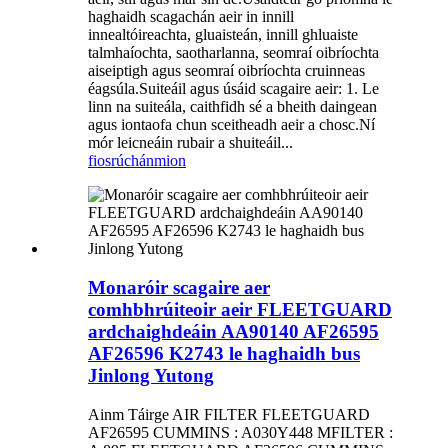
haghaidh scagachán aeir in innill
innealtóireachta, gluaisteán, innill ghluaiste
talmhaíochta, saotharlanna, seomraí oibríochta
aiseiptigh agus seomraí oibríochta cruinneas
éagsúla.Suiteáil agus úsáid scagaire aeir: 1. Le
linn na suiteála, caithfidh sé a bheith daingean
agus iontaofa chun sceitheadh ​​aeir a chosc.Ní
mór leicneáin rubair a shuiteáil...
fiosrúchán
mion
Monaróir scagaire aer
comhbhrúiteoir aeir FLEETGUARD
ardchaighdeáin AA90140 AF26595
AF26596 K2743 le haghaidh bus
Jinlong Yutong
Ainm Táirge AIR FILTER FLEETGUARD
AF26595 CUMMINS : A030Y448 MFILTER :