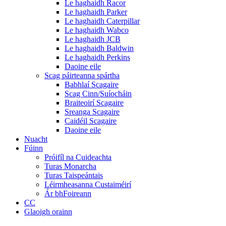
Le haghaidh Racor
Le haghaidh Parker
Le haghaidh Caterpillar
Le haghaidh Wabco
Le haghaidh JCB
Le haghaidh Baldwin
Le haghaidh Perkins
Daoine eile
Scag páirteanna spártha
Babhlaí Scagaire
Scag Cinn/Suíocháin
Braiteoirí Scagaire
Sreanga Scagaire
Caidéil Scagaire
Daoine eile
Nuacht
Fúinn
Próifíl na Cuideachta
Turas Monarcha
Turas Taispeántais
Léirmheasanna Custaiméirí
Ár bhFoireann
CC
Glaoigh orainn