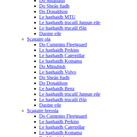
Do Mhanann
Do Sheán fiadh
Do Donaldson
Le haghaidh MTU
Le haghaidh trucailí Janpan eile
Le haghaidh trucailí tSín
Daoine eile
Scagaire ola
Do Cummins Fleetguard
Le haghaidh Perkins
Le haghaidh Caterpillar
Le haghaidh Komatsu
Do Mitsubish
Le haghaidh Volvo
Do Sheán fiadh
Do Donaldson
Le haghaidh Benz
Le haghaidh trucailí Janpan eile
Le haghaidh trucailí tSín
Daoine eile
Scagaire breosla
Do Cummins Fleetguard
Le haghaidh Perkins
Le haghaidh Caterpillar
Le haghaidh Komatsu