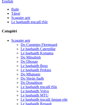
English
Baile
Táirgí
Scagaire aeir
Le haghaidh trucailí tSín
Catagóirí
Scagaire aeir
Do Cummins Fleetguard
Le haghaidh Caterpillar
Le haghaidh Komatsu
Do Mitsubish
Do Dhosan
Le haghaidh Benz
Le haghaidh Perkins
Do Mhanann
Do Sheán fiadh
Do Donaldson
Le haghaidh trucailí tSín
Le haghaidh Volvo
Le haghaidh MTU
Le haghaidh trucailí Janpan eile
Le haghaidh Renault