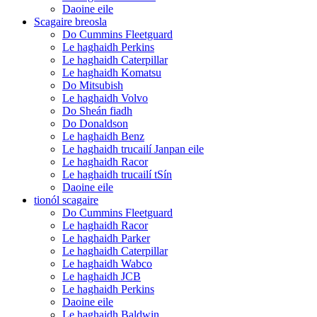
Daoine eile
Scagaire breosla
Do Cummins Fleetguard
Le haghaidh Perkins
Le haghaidh Caterpillar
Le haghaidh Komatsu
Do Mitsubish
Le haghaidh Volvo
Do Sheán fiadh
Do Donaldson
Le haghaidh Benz
Le haghaidh trucailí Janpan eile
Le haghaidh Racor
Le haghaidh trucailí tSín
Daoine eile
tionól scagaire
Do Cummins Fleetguard
Le haghaidh Racor
Le haghaidh Parker
Le haghaidh Caterpillar
Le haghaidh Wabco
Le haghaidh JCB
Le haghaidh Perkins
Daoine eile
Le haghaidh Baldwin