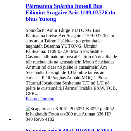
Páirteanna Spártha Inneall Bus
Eilimint Scagaire Aeir 1109-03726 do
bhus Yutong
Sonraíocht Ainm Táirge YUTONG Bus
Páirteanna breise-Aer Scagaire-1109-03726 Cur
síos ar an Táirge Úsáidtear go príomha le
haghaidh Busanna YUTONG, Uimhir
Páirteanna: 1109-03726 Modh Pacáistithe
Cásanna adhmaid nó boscaí Carton nó deartha de
réir riachtanais na gcustaiméirí.Modh Seachadta
Ar muir nó d'aer nó pléite le custaiméirí.Am
Seachadta Laistigh de 10 lá oibre tar éis an
éarlais a fháil.Praghas Aonaid MOQ 1 Píosa
Téarmaí Íocaíochta Soshannta T/T nó L/C nó
pléite le custaiméirí.Téarmaí Trádála EXW, FOB,
CFR,...
fiosrúchán
mion
Scagaire aeir K3051 PU3051 K3052