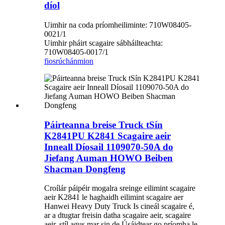
díol
Uimhir na coda príomheiliminte: 710W08405-
0021/1
Uimhir pháirt scagaire sábháilteachta:
710W08405-0017/1
fiosrúchán
mion
Páirteanna breise Truck tSín
K2841PU K2841 Scagaire aeir
Inneall Díosail 1109070-50A do
Jiefang Auman HOWO Beiben
Shacman Dongfeng
Croílár páipéir mogalra sreinge eilimint scagaire
aeir K2841 le haghaidh eilimint scagaire aer
Hanwei Heavy Duty Truck Is cineál scagaire é,
ar a dtugtar freisin datha scagaire aeir, scagaire
aeir, stíl agus mar sin de.Úsáidtear go príomha le