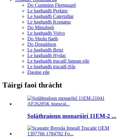
Do Cummins Fleetguard
Le haghaidh Perkins
Le haghaidh Caterpillar
Le haghaidh Komatsu
Do Mitsubish
Le haghaidh Volvo
Do Sheán fiadh
Do Donaldson
Le haghaidh Benz
Le haghaidh Hydac
Le haghaidh trucailí Janpan eile
Le haghaidh trucailí tSín
Daoine eile
Táirgí faoi thrácht
Soláthraíonn monaróirí 11EM-2 ...