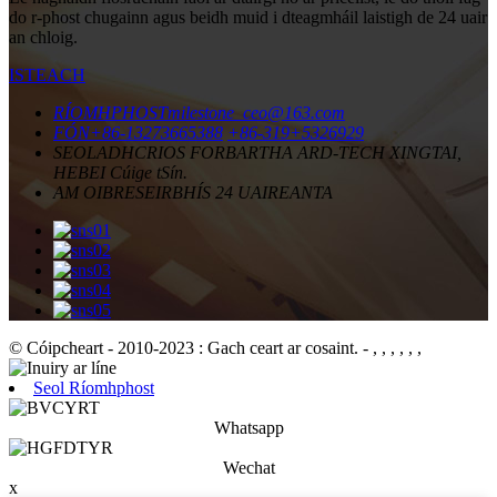
do r-phost chugainn agus beidh muid i dteagmháil laistigh de 24 uair
an chloig.
ISTEACH
RÍOMHPHOST
milestone_ceo@163.com
FÓN
+86-13273665388
+86-319+5326929
SEOLADH
CRIOS FORBARTHA ARD-TECH XINGTAI,
HEBEI Cúige tSín.
AM OIBRE
SEIRBHÍS 24 UAIREANTA
© Cóipcheart - 2010-2023 : Gach ceart ar cosaint.
- , , , , , ,
Seol Ríomhphost
Whatsapp
Wechat
x