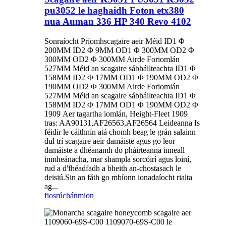
pu3052 le haghaidh Foton etx380
nua Auman 336 HP 340 Revo 4102
Sonraíocht Príomhscagaire aeir Méid ID1 Φ
200MM ID2 Φ 9MM OD1 Φ 300MM OD2 Φ
300MM OD2 Φ 300MM Airde Foriomlán
527MM Méid an scagaire sábháilteachta ID1 Φ
158MM ID2 Φ 17MM OD1 Φ 190MM OD2 Φ
190MM OD2 Φ 300MM Airde Foriomlán
527MM Méid an scagaire sábháilteachta ID1 Φ
158MM ID2 Φ 17MM OD1 Φ 190MM OD2 Φ
1909 Aer tagartha iomlán, Height-Fleet 1909
tras: AA90131,AF26563,AF26564 Leideanna Is
féidir le cáithnín atá chomh beag le grán salainn
dul trí scagaire aeir damáiste agus go leor
damáiste a dhéanamh do pháirteanna inneall
inmheánacha, mar shampla sorcóirí agus loiní,
rud a d'fhéadfadh a bheith an-chostasach le
deisiú.Sin an fáth go mbíonn ionadaíocht rialta
ag...
fiosrúchán
mion