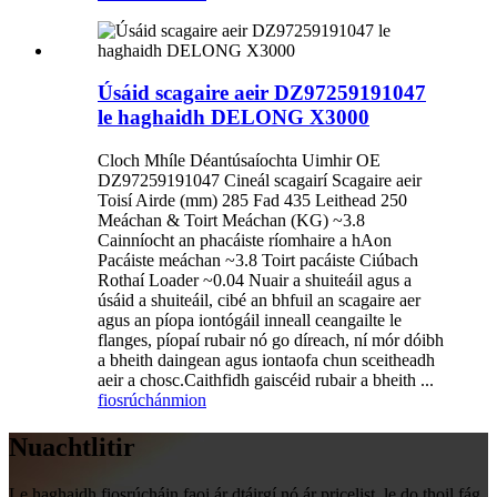
Úsáid scagaire aeir DZ97259191047
le haghaidh DELONG X3000
Cloch Mhíle Déantúsaíochta Uimhir OE
DZ97259191047 Cineál scagairí Scagaire aeir
Toisí Airde (mm) 285 Fad 435 Leithead 250
Meáchan & Toirt Meáchan (KG) ~3.8
Cainníocht an phacáiste ríomhaire a hAon
Pacáiste meáchan ~3.8 Toirt pacáiste Ciúbach
Rothaí Loader ~0.04 Nuair a shuiteáil agus a
úsáid a shuiteáil, cibé an bhfuil an scagaire aer
agus an píopa iontógáil inneall ceangailte le
flanges, píopaí rubair nó go díreach, ní mór dóibh
a bheith daingean agus iontaofa chun sceitheadh ​​
aeir a chosc.Caithfidh gaiscéid rubair a bheith ...
fiosrúchán
mion
Nuachtlitir
Le haghaidh fiosrúcháin faoi ár dtáirgí nó ár pricelist, le do thoil fág