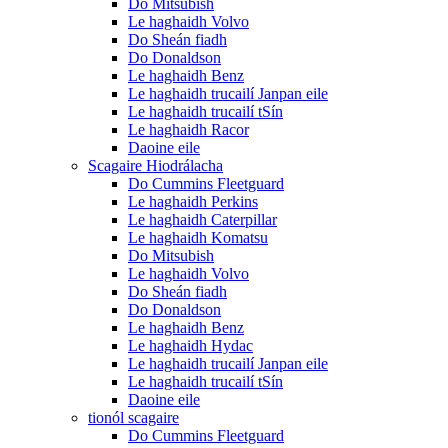
Do Mitsubish
Le haghaidh Volvo
Do Sheán fiadh
Do Donaldson
Le haghaidh Benz
Le haghaidh trucailí Janpan eile
Le haghaidh trucailí tSín
Le haghaidh Racor
Daoine eile
Scagaire Hiodrálacha
Do Cummins Fleetguard
Le haghaidh Perkins
Le haghaidh Caterpillar
Le haghaidh Komatsu
Do Mitsubish
Le haghaidh Volvo
Do Sheán fiadh
Do Donaldson
Le haghaidh Benz
Le haghaidh Hydac
Le haghaidh trucailí Janpan eile
Le haghaidh trucailí tSín
Daoine eile
tionól scagaire
Do Cummins Fleetguard