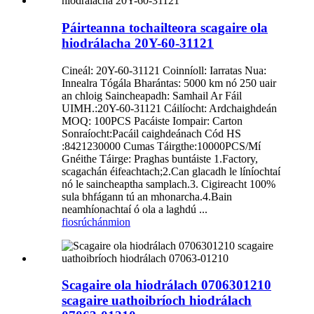
Páirteanna tochailteora scagaire ola
hiodrálacha 20Y-60-31121
Cineál: 20Y-60-31121 Coinníoll: Iarratas Nua:
Innealra Tógála Bharántas: 5000 km nó 250 uair
an chloig Saincheapadh: Samhail Ar Fáil
UIMH.:20Y-60-31121 Cáilíocht: Ardchaighdeán
MOQ: 100PCS Pacáiste Iompair: Carton
Sonraíocht:Pacáil caighdeánach Cód HS
:8421230000 Cumas Táirgthe:10000PCS/Mí
Gnéithe Táirge: Praghas buntáiste 1.Factory,
scagachán éifeachtach;2.Can glacadh le líníochtaí
nó le saincheaptha samplach.3. Cigireacht 100%
sula bhfágann tú an mhonarcha.4.Bain
neamhíonachtaí ó ola a laghdú ...
fiosrúchán
mion
Scagaire ola hiodrálach 0706301210
scagaire uathoibríoch hiodrálach