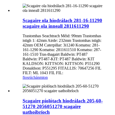
Scagaire ola hiodrálach 281-16-11290
scagaire ola inneall 2811611290
Trastomhas Seachtrach Méid: 99mm Trastomhas
istigh 1: 42mm Airde: 232mm Trastomhas istigh:
42mm OEM Caterpillar: 3i1240 Komatsu: 281-
161-1290 Komatsu: 2811611510 Komatsu: 287-
161-1510 Tras-thagairt Baldwin: PT487
Baldwin: PT487-KIT: PT487 Baldwin: KIT
KALDSON: KITTSON: KITTSON: P551290
Donaldson: P551295 FITALLIS: 70647256 FIL
FILT: ML 1043 FIL FIL:
fiosrúchán
mion
Scagaire píolótach hiodrálach 205-60-
51270 2056051270 scagaire
uathoibríoch