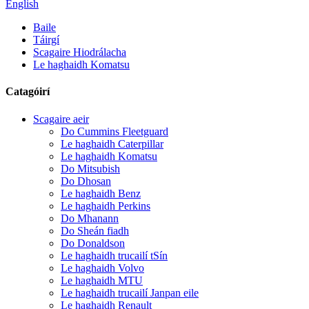
English
Baile
Táirgí
Scagaire Hiodrálacha
Le haghaidh Komatsu
Catagóirí
Scagaire aeir
Do Cummins Fleetguard
Le haghaidh Caterpillar
Le haghaidh Komatsu
Do Mitsubish
Do Dhosan
Le haghaidh Benz
Le haghaidh Perkins
Do Mhanann
Do Sheán fiadh
Do Donaldson
Le haghaidh trucailí tSín
Le haghaidh Volvo
Le haghaidh MTU
Le haghaidh trucailí Janpan eile
Le haghaidh Renault