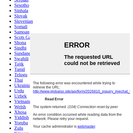
Sesotho
Sinhala
Slovak
Slovenian
Somali
Samoan
Scots Gaelic
Shona
Sindhi
Sundanese
Swahili
Tajik
Tamil
Telugu
Thai
Ukrainian
Urdu
Uzbek
Vietnamese
Welsh
Xhosa
Yiddish
Yoruba
Zulu