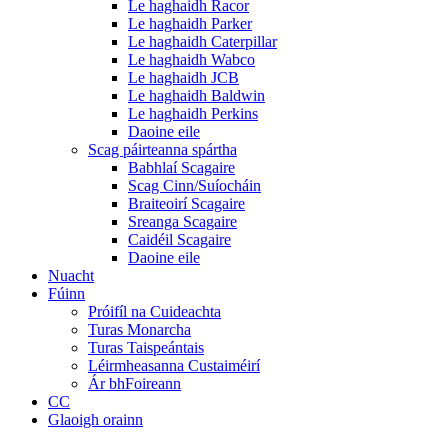
Le haghaidh Racor
Le haghaidh Parker
Le haghaidh Caterpillar
Le haghaidh Wabco
Le haghaidh JCB
Le haghaidh Baldwin
Le haghaidh Perkins
Daoine eile
Scag páirteanna spártha
Babhlaí Scagaire
Scag Cinn/Suíocháin
Braiteoirí Scagaire
Sreanga Scagaire
Caidéil Scagaire
Daoine eile
Nuacht
Fúinn
Próifíl na Cuideachta
Turas Monarcha
Turas Taispeántais
Léirmheasanna Custaiméirí
Ár bhFoireann
CC
Glaoigh orainn