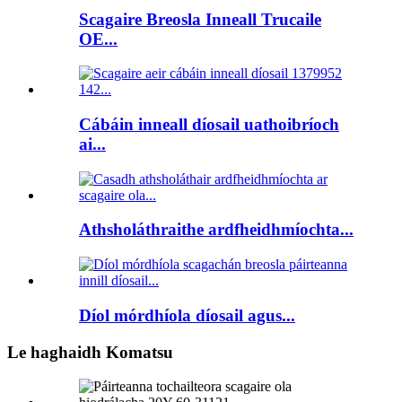
Scagaire Breosla Inneall Trucaile
OE...
Cábáin inneall díosail uathoibríoch
ai...
Athsholáthraithe ardfheidhmíochta...
Díol mórdhíola díosail agus...
Le haghaidh Komatsu