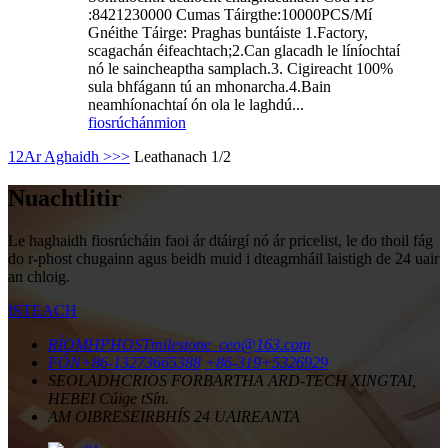
:8421230000 Cumas Táirgthe:10000PCS/Mí
Gnéithe Táirge: Praghas buntáiste 1.Factory,
scagachán éifeachtach;2.Can glacadh le líníochtaí
nó le saincheaptha samplach.3. Cigireacht 100%
sula bhfágann tú an mhonarcha.4.Bain
neamhíonachtaí ón ola le laghdú...
fiosrúchán
mion
1
2
Ar Aghaidh >
>>
Leathanach 1/2
Nuachtlitir
Le haghaidh fiosrúcháin faoi ár dtáirgí nó ár pricelist, le do thoil fág
do r-phost chugainn agus beidh muid i dteagmháil laistigh de 24 uair
an chloig.
ISTEACH
RÍOMHPHOST
milestone_ceo@163.com
FÓN
+86-13273665388
+86-319+5326929
SEOLADH
CRIOS FORBARTHA ARD-TECH XINGTAI,
HEBEI Cúige tSín.
AM OIBRE
SEIRBHÍS 24 UAIREANTA