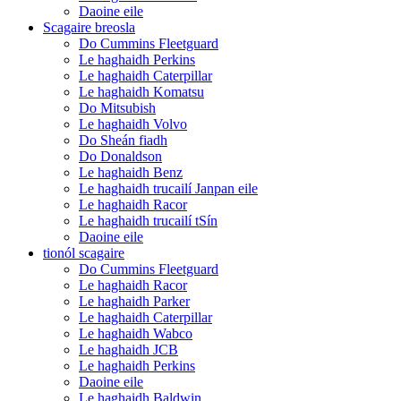
Daoine eile
Scagaire breosla
Do Cummins Fleetguard
Le haghaidh Perkins
Le haghaidh Caterpillar
Le haghaidh Komatsu
Do Mitsubish
Le haghaidh Volvo
Do Sheán fiadh
Do Donaldson
Le haghaidh Benz
Le haghaidh trucailí Janpan eile
Le haghaidh Racor
Le haghaidh trucailí tSín
Daoine eile
tionól scagaire
Do Cummins Fleetguard
Le haghaidh Racor
Le haghaidh Parker
Le haghaidh Caterpillar
Le haghaidh Wabco
Le haghaidh JCB
Le haghaidh Perkins
Daoine eile
Le haghaidh Baldwin