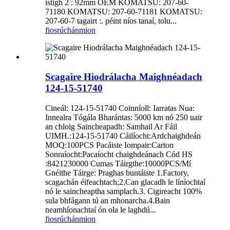
istigh 2 : 92mm OEM KOMATSU: 207-60-
71180 KOMATSU: 207-60-71181 KOMATSU:
207-60-7 tagairt :. péint níos tanaí, tolu...
fiosrúchán
mion
Scagaire Hiodrálacha Maighnéadach
124-15-51740
Cineál: 124-15-51740 Coinníoll: Iarratas Nua:
Innealra Tógála Bharántas: 5000 km nó 250 uair
an chloig Saincheapadh: Samhail Ar Fáil
UIMH.:124-15-51740 Cáilíocht:Ardchaighdeán
MOQ:100PCS Pacáiste Iompair:Carton
Sonraíocht:Pacaíocht chaighdeánach Cód HS
:8421230000 Cumas Táirgthe:10000PCS/Mí
Gnéithe Táirge: Praghas buntáiste 1.Factory,
scagachán éifeachtach;2.Can glacadh le líníochtaí
nó le saincheaptha samplach.3. Cigireacht 100%
sula bhfágann tú an mhonarcha.4.Bain
neamhíonachtaí ón ola le laghdú...
fiosrúchán
mion