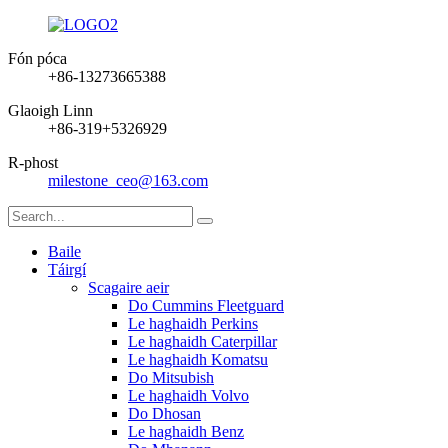
Fón póca
+86-13273665388
Glaoigh Linn
+86-319+5326929
R-phost
milestone_ceo@163.com
Baile
Táirgí
Scagaire aeir
Do Cummins Fleetguard
Le haghaidh Perkins
Le haghaidh Caterpillar
Le haghaidh Komatsu
Do Mitsubish
Le haghaidh Volvo
Do Dhosan
Le haghaidh Benz