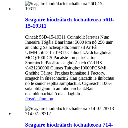
Scagaire hiodrálach tochailteora 56D-
15-19311
Cineál: 56D-15-19311 Coinníoll: Iarratas Nua:
Innealra Tógála Bharántas: 5000 km nó 250 uair
an chloig Saincheapadh: Samhail Ar Fáil
UIMH.:56D-15-19311 Cáilíocht:Ardchaighdeán
MOQ:100PCS Pacáiste Iompair:Carton
Sonraíocht:Pacáiste caighdeánach Cód HS
:8421230000 Cumas Táirgthe:10000PCS/Mí
Gnéithe Táirge: Praghas buntáiste 1.Factory,
scagachán éifeachtach;2.Can glacadh le líníochtaí
nó le saincheaptha samplach.3. Cigireacht 100%
sula bhfágann tú an mhonarcha.4.Bain
neamhíonachtaí ó ola a laghdú ...
fiosrúchán
mion
Scagaire hiodrálach tochailteora 714-