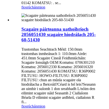
01142 KOMATSU: . se...
fiosrúchán
mion
Scagaire páirteanna uathoibríoch
2056051430 scagaire hiodrálach 205-
60-51430
Trastomhas Seachtrach Méid: 150.0mm
trastomhas inmheánach 1: 110.0mm Airde:
451.0mm Scagaire Cineál Feidhmiúcháin:
Scagaire Ionsáigh OEM Komatsu: 0706301210
Komatsu: 2056012330 Komatsu: 2056016320
Komatsu: 2056051430 KOMATSU: R36P0002
FILTUSU: HOWO-FILTUSU: R36P0002
FILTUSU: chun an múnla scagaire ola
hiodrálacha a fheiceáil?Céard is brí leis?Seasann
an uimhir i suíomh 1 don sreabhadh L/nóim den
eilimint scagaire náid Seasamh 2 Ciallaíonn
Béarla D eilimint scagaire ardbhrú, ciallaíonn R
fi...
fiosrúchán
mion