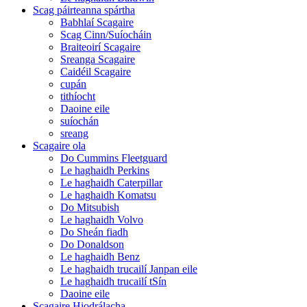
Scag páirteanna spártha
Babhlaí Scagaire
Scag Cinn/Suíocháin
Braiteoirí Scagaire
Sreanga Scagaire
Caidéil Scagaire
cupán
tithíocht
Daoine eile
suíochán
sreang
Scagaire ola
Do Cummins Fleetguard
Le haghaidh Perkins
Le haghaidh Caterpillar
Le haghaidh Komatsu
Do Mitsubish
Le haghaidh Volvo
Do Sheán fiadh
Do Donaldson
Le haghaidh Benz
Le haghaidh trucailí Janpan eile
Le haghaidh trucailí tSín
Daoine eile
Scagaire Hiodrálacha