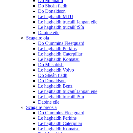
Do Mhanann
Do Sheán fiadh
Do Donaldson
Le haghaidh MTU
Le haghaidh trucailí Janpan eile
Le haghaidh trucailí tSín
Daoine eile
Scagaire ola
Do Cummins Fleetguard
Le haghaidh Perkins
Le haghaidh Caterpillar
Le haghaidh Komatsu
Do Mitsubish
Le haghaidh Volvo
Do Sheán fiadh
Do Donaldson
Le haghaidh Benz
Le haghaidh trucailí Janpan eile
Le haghaidh trucailí tSín
Daoine eile
Scagaire breosla
Do Cummins Fleetguard
Le haghaidh Perkins
Le haghaidh Caterpillar
Le haghaidh Komatsu