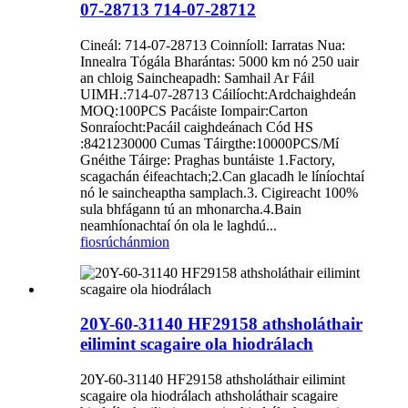
07-28713 714-07-28712
Cineál: 714-07-28713 Coinníoll: Iarratas Nua:
Innealra Tógála Bharántas: 5000 km nó 250 uair
an chloig Saincheapadh: Samhail Ar Fáil
UIMH.:714-07-28713 Cáilíocht:Ardchaighdeán
MOQ:100PCS Pacáiste Iompair:Carton
Sonraíocht:Pacáil caighdeánach Cód HS
:8421230000 Cumas Táirgthe:10000PCS/Mí
Gnéithe Táirge: Praghas buntáiste 1.Factory,
scagachán éifeachtach;2.Can glacadh le líníochtaí
nó le saincheaptha samplach.3. Cigireacht 100%
sula bhfágann tú an mhonarcha.4.Bain
neamhíonachtaí ón ola le laghdú...
fiosrúchán
mion
20Y-60-31140 HF29158 athsholáthair
eilimint scagaire ola hiodrálach
20Y-60-31140 HF29158 athsholáthair eilimint
scagaire ola hiodrálach athsholáthair scagaire