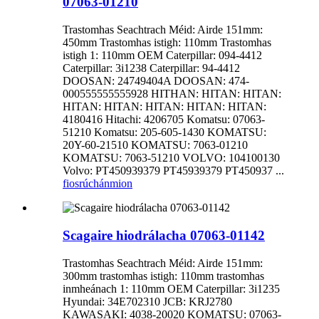
07063-01210
Trastomhas Seachtrach Méid: Airde 151mm:
450mm Trastomhas istigh: 110mm Trastomhas
istigh 1: 110mm OEM Caterpillar: 094-4412
Caterpillar: 3i1238 Caterpillar: 94-4412
DOOSAN: 24749404A DOOSAN: 474-
000555555555928 HITHAN: HITAN: HITAN:
HITAN: HITAN: HITAN: HITAN: HITAN:
4180416 Hitachi: 4206705 Komatsu: 07063-
51210 Komatsu: 205-605-1430 KOMATSU:
20Y-60-21510 KOMATSU: 7063-01210
KOMATSU: 7063-51210 VOLVO: 104100130
Volvo: PT450939379 PT45939379 PT450937 ...
fiosrúchán
mion
Scagaire hiodrálacha 07063-01142
Trastomhas Seachtrach Méid: Airde 151mm:
300mm trastomhas istigh: 110mm trastomhas
inmheánach 1: 110mm OEM Caterpillar: 3i1235
Hyundai: 34E702310 JCB: KRJ2780
KAWASAKI: 4038-20020 KOMATSU: 07063-