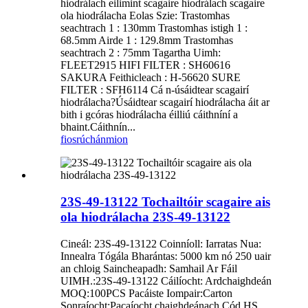
hiodrálach eilimint scagaire hiodrálach scagaire
ola hiodrálacha Eolas Szie: Trastomhas
seachtrach 1 : 130mm Trastomhas istigh 1 :
68.5mm Airde 1 : 129.8mm Trastomhas
seachtrach 2 : 75mm Tagartha Uimh:
FLEET2915 HIFI FILTER : SH60616
SAKURA Feithicleach : H-56620 SURE
FILTER : SFH6114 Cá n-úsáidtear scagairí
hiodrálacha?Úsáidtear scagairí hiodrálacha áit ar
bith i gcóras hiodrálacha éilliú cáithníní a
bhaint.Cáithnín...
fiosrúchán
mion
23S-49-13122 Tochailtóir scagaire ais
ola hiodrálacha 23S-49-13122
Cineál: 23S-49-13122 Coinníoll: Iarratas Nua:
Innealra Tógála Bharántas: 5000 km nó 250 uair
an chloig Saincheapadh: Samhail Ar Fáil
UIMH.:23S-49-13122 Cáilíocht: Ardchaighdeán
MOQ:100PCS Pacáiste Iompair:Carton
Sonraíocht:Pacaíocht chaighdeánach Cód HS