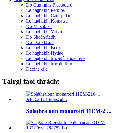
Do Cummins Fleetguard
Le haghaidh Perkins
Le haghaidh Caterpillar
Le haghaidh Komatsu
Do Mitsubish
Le haghaidh Volvo
Do Sheán fiadh
Do Donaldson
Le haghaidh Benz
Le haghaidh Hydac
Le haghaidh trucailí Janpan eile
Le haghaidh trucailí tSín
Daoine eile
Táirgí faoi thrácht
Soláthraíonn monaróirí 11EM-2 ...