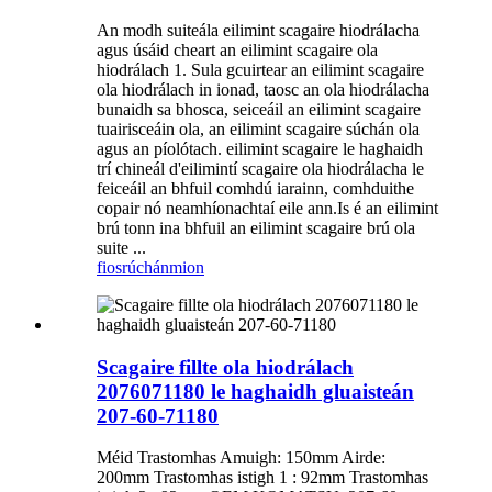
An modh suiteála eilimint scagaire hiodrálacha
agus úsáid cheart an eilimint scagaire ola
hiodrálach 1. Sula gcuirtear an eilimint scagaire
ola hiodrálach in ionad, taosc an ola hiodrálacha
bunaidh sa bhosca, seiceáil an eilimint scagaire
tuairisceáin ola, an eilimint scagaire súchán ola
agus an píolótach. eilimint scagaire le haghaidh
trí chineál d'eilimintí scagaire ola hiodrálacha le
feiceáil an bhfuil comhdú iarainn, comhduithe
copair nó neamhíonachtaí eile ann.Is é an eilimint
brú tonn ina bhfuil an eilimint scagaire brú ola
suite ...
fiosrúchán
mion
Scagaire fillte ola hiodrálach
2076071180 le haghaidh gluaisteán
207-60-71180
Méid Trastomhas Amuigh: 150mm Airde:
200mm Trastomhas istigh 1 : 92mm Trastomhas