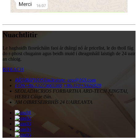
Nuachtlitir
Le haghaidh fiosrúcháin faoi ár dtáirgí nó ár pricelist, le do thoil fág
do r-phost chugainn agus beidh muid i dteagmháil laistigh de 24 uair
an chloig.
ISTEACH
RÍOMHPHOST
milestone_ceo@163.com
FÓN
+86-13273665388
+86-319+5326929
SEOLADH
CRIOS FORBARTHA ARD-TECH XINGTAI,
HEBEI Cúige tSín.
AM OIBRE
SEIRBHÍS 24 UAIREANTA