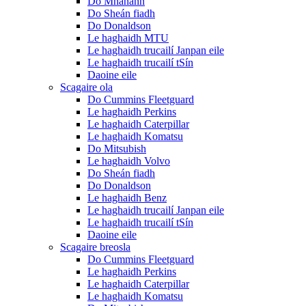
Do Mhanann
Do Sheán fiadh
Do Donaldson
Le haghaidh MTU
Le haghaidh trucailí Janpan eile
Le haghaidh trucailí tSín
Daoine eile
Scagaire ola
Do Cummins Fleetguard
Le haghaidh Perkins
Le haghaidh Caterpillar
Le haghaidh Komatsu
Do Mitsubish
Le haghaidh Volvo
Do Sheán fiadh
Do Donaldson
Le haghaidh Benz
Le haghaidh trucailí Janpan eile
Le haghaidh trucailí tSín
Daoine eile
Scagaire breosla
Do Cummins Fleetguard
Le haghaidh Perkins
Le haghaidh Caterpillar
Le haghaidh Komatsu