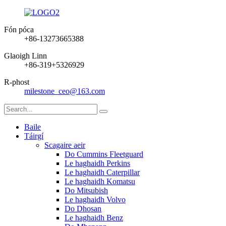
Fón póca
+86-13273665388
Glaoigh Linn
+86-319+5326929
R-phost
milestone_ceo@163.com
Baile
Táirgí
Scagaire aeir
Do Cummins Fleetguard
Le haghaidh Perkins
Le haghaidh Caterpillar
Le haghaidh Komatsu
Do Mitsubish
Le haghaidh Volvo
Do Dhosan
Le haghaidh Benz