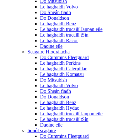
Do Mitsubish
Le haghaidh Volvo
Do Sheán fiadh
Do Donaldson
Le haghaidh Benz
Le haghaidh trucailí Janpan eile
Le haghaidh trucailí tSín
Le haghaidh Racor
Daoine eile
Scagaire Hiodrálacha
Do Cummins Fleetguard
Le haghaidh Perkins
Le haghaidh Caterpillar
Le haghaidh Komatsu
Do Mitsubish
Le haghaidh Volvo
Do Sheán fiadh
Do Donaldson
Le haghaidh Benz
Le haghaidh Hydac
Le haghaidh trucailí Janpan eile
Le haghaidh trucailí tSín
Daoine eile
tionól scagaire
Do Cummins Fleetguard