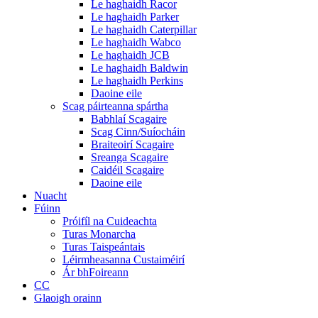
Le haghaidh Racor
Le haghaidh Parker
Le haghaidh Caterpillar
Le haghaidh Wabco
Le haghaidh JCB
Le haghaidh Baldwin
Le haghaidh Perkins
Daoine eile
Scag páirteanna spártha
Babhlaí Scagaire
Scag Cinn/Suíocháin
Braiteoirí Scagaire
Sreanga Scagaire
Caidéil Scagaire
Daoine eile
Nuacht
Fúinn
Próifíl na Cuideachta
Turas Monarcha
Turas Taispeántais
Léirmheasanna Custaiméirí
Ár bhFoireann
CC
Glaoigh orainn