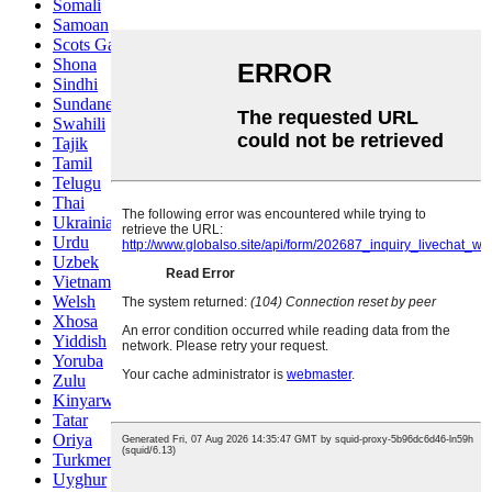
Somali
Samoan
Scots Gaelic
Shona
Sindhi
Sundanese
Swahili
Tajik
Tamil
Telugu
Thai
Ukrainian
Urdu
Uzbek
Vietnamese
Welsh
Xhosa
Yiddish
Yoruba
Zulu
Kinyarwanda
Tatar
Oriya
Turkmen
Uyghur