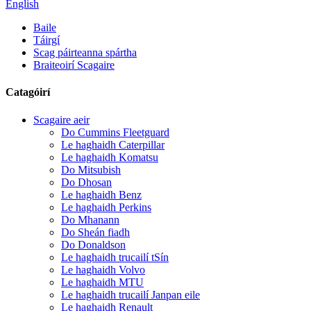
English
Baile
Táirgí
Scag páirteanna spártha
Braiteoirí Scagaire
Catagóirí
Scagaire aeir
Do Cummins Fleetguard
Le haghaidh Caterpillar
Le haghaidh Komatsu
Do Mitsubish
Do Dhosan
Le haghaidh Benz
Le haghaidh Perkins
Do Mhanann
Do Sheán fiadh
Do Donaldson
Le haghaidh trucailí tSín
Le haghaidh Volvo
Le haghaidh MTU
Le haghaidh trucailí Janpan eile
Le haghaidh Renault