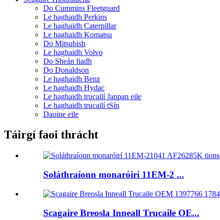
Do Cummins Fleetguard
Le haghaidh Perkins
Le haghaidh Caterpillar
Le haghaidh Komatsu
Do Mitsubish
Le haghaidh Volvo
Do Sheán fiadh
Do Donaldson
Le haghaidh Benz
Le haghaidh Hydac
Le haghaidh trucailí Janpan eile
Le haghaidh trucailí tSín
Daoine eile
Táirgí faoi thrácht
Soláthraíonn monaróirí 11EM-2 ...
Scagaire Breosla Inneall Trucaile OE...