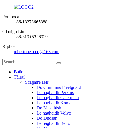
Fón póca
+86-13273665388
Glaoigh Linn
+86-319+5326929
R-phost
milestone_ceo@163.com
Baile
Táirgí
Scagaire aeir
Do Cummins Fleetguard
Le haghaidh Perkins
Le haghaidh Caterpillar
Le haghaidh Komatsu
Do Mitsubish
Le haghaidh Volvo
Do Dhosan
Le haghaidh Benz