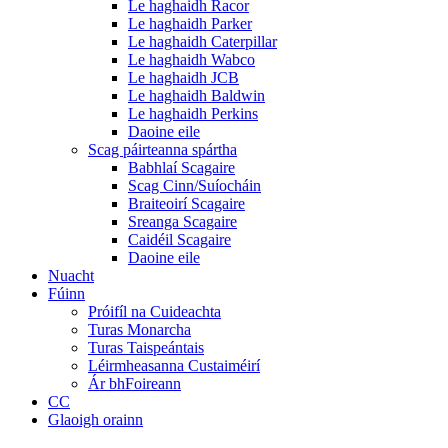
Le haghaidh Racor
Le haghaidh Parker
Le haghaidh Caterpillar
Le haghaidh Wabco
Le haghaidh JCB
Le haghaidh Baldwin
Le haghaidh Perkins
Daoine eile
Scag páirteanna spártha
Babhlaí Scagaire
Scag Cinn/Suíocháin
Braiteoirí Scagaire
Sreanga Scagaire
Caidéil Scagaire
Daoine eile
Nuacht
Fúinn
Próifíl na Cuideachta
Turas Monarcha
Turas Taispeántais
Léirmheasanna Custaiméirí
Ár bhFoireann
CC
Glaoigh orainn