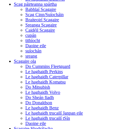
Scag páirteanna spártha
Babhlaí Scagaire
Scag Cinn/Suíocháin
Braiteoirí Scagaire
Sreanga Scagaire
Caidéil Scagaire
cupán
tithíocht
Daoine eile
suíochán
sreang
Scagaire ola
Do Cummins Fleetguard
Le haghaidh Perkins
Le haghaidh Caterpillar
Le haghaidh Komatsu
Do Mitsubish
Le haghaidh Volvo
Do Sheán fiadh
Do Donaldson
Le haghaidh Benz
Le haghaidh trucailí Janpan eile
Le haghaidh trucailí tSín
Daoine eile
Scagaire Hiodrálacha