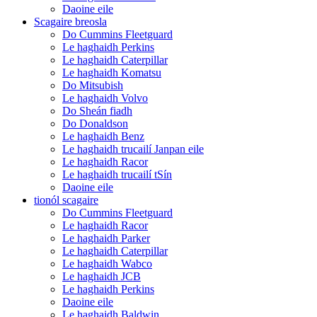
Daoine eile
Scagaire breosla
Do Cummins Fleetguard
Le haghaidh Perkins
Le haghaidh Caterpillar
Le haghaidh Komatsu
Do Mitsubish
Le haghaidh Volvo
Do Sheán fiadh
Do Donaldson
Le haghaidh Benz
Le haghaidh trucailí Janpan eile
Le haghaidh Racor
Le haghaidh trucailí tSín
Daoine eile
tionól scagaire
Do Cummins Fleetguard
Le haghaidh Racor
Le haghaidh Parker
Le haghaidh Caterpillar
Le haghaidh Wabco
Le haghaidh JCB
Le haghaidh Perkins
Daoine eile
Le haghaidh Baldwin