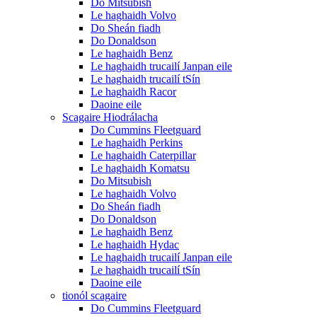
Do Mitsubish
Le haghaidh Volvo
Do Sheán fiadh
Do Donaldson
Le haghaidh Benz
Le haghaidh trucailí Janpan eile
Le haghaidh trucailí tSín
Le haghaidh Racor
Daoine eile
Scagaire Hiodrálacha
Do Cummins Fleetguard
Le haghaidh Perkins
Le haghaidh Caterpillar
Le haghaidh Komatsu
Do Mitsubish
Le haghaidh Volvo
Do Sheán fiadh
Do Donaldson
Le haghaidh Benz
Le haghaidh Hydac
Le haghaidh trucailí Janpan eile
Le haghaidh trucailí tSín
Daoine eile
tionól scagaire
Do Cummins Fleetguard