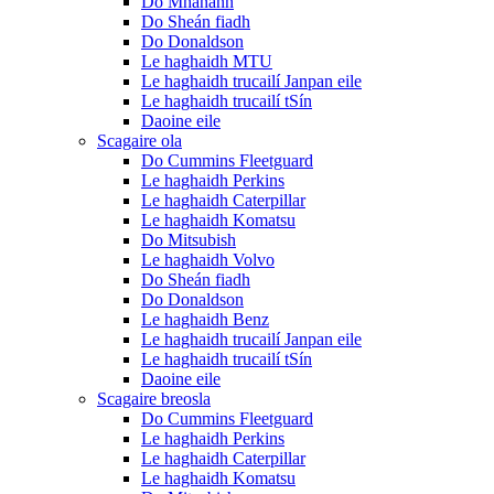
Do Mhanann
Do Sheán fiadh
Do Donaldson
Le haghaidh MTU
Le haghaidh trucailí Janpan eile
Le haghaidh trucailí tSín
Daoine eile
Scagaire ola
Do Cummins Fleetguard
Le haghaidh Perkins
Le haghaidh Caterpillar
Le haghaidh Komatsu
Do Mitsubish
Le haghaidh Volvo
Do Sheán fiadh
Do Donaldson
Le haghaidh Benz
Le haghaidh trucailí Janpan eile
Le haghaidh trucailí tSín
Daoine eile
Scagaire breosla
Do Cummins Fleetguard
Le haghaidh Perkins
Le haghaidh Caterpillar
Le haghaidh Komatsu