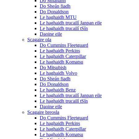
Do Mhanann
Do Sheán fiadh
Do Donaldson
Le haghaidh MTU
Le haghaidh trucailí Janpan eile
Le haghaidh trucailí tSín
Daoine eile
Scagaire ola
Do Cummins Fleetguard
Le haghaidh Perkins
Le haghaidh Caterpillar
Le haghaidh Komatsu
Do Mitsubish
Le haghaidh Volvo
Do Sheán fiadh
Do Donaldson
Le haghaidh Benz
Le haghaidh trucailí Janpan eile
Le haghaidh trucailí tSín
Daoine eile
Scagaire breosla
Do Cummins Fleetguard
Le haghaidh Perkins
Le haghaidh Caterpillar
Le haghaidh Komatsu