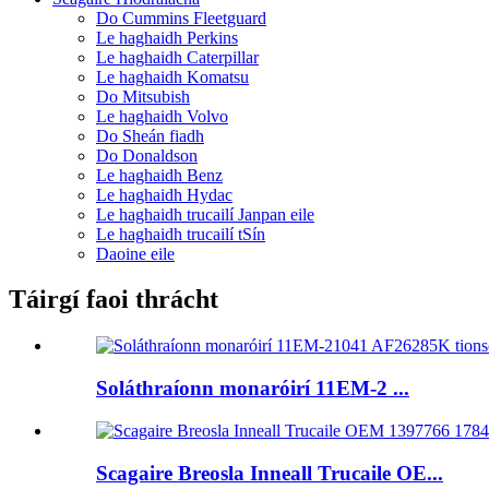
Do Cummins Fleetguard
Le haghaidh Perkins
Le haghaidh Caterpillar
Le haghaidh Komatsu
Do Mitsubish
Le haghaidh Volvo
Do Sheán fiadh
Do Donaldson
Le haghaidh Benz
Le haghaidh Hydac
Le haghaidh trucailí Janpan eile
Le haghaidh trucailí tSín
Daoine eile
Táirgí faoi thrácht
Soláthraíonn monaróirí 11EM-2 ...
Scagaire Breosla Inneall Trucaile OE...