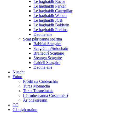
Le haghaidh Racor
Le haghaidh Parker
Le haghaidh Caterpillar
Le haghaidh Wabco
Le haghaidh JCB
Le haghaidh Baldwin
Le haghaidh Perkins
Daoine eile
Scag páirteanna spártha
Babhlaí Scagaire
Scag Cinn/Suíocháin
Braiteoirí Scagaire
Sreanga Scagaire
Caidéil Scagaire
Daoine eile
Nuacht
Fúinn
Próifíl na Cuideachta
Turas Monarcha
Turas Taispeántais
Léirmheasanna Custaiméirí
Ár bhFoireann
CC
Glaoigh orainn