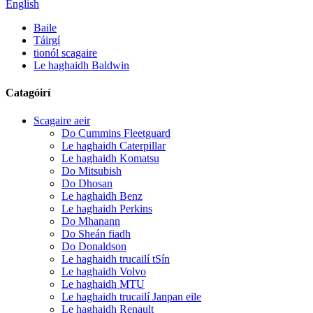
English
Baile
Táirgí
tionól scagaire
Le haghaidh Baldwin
Catagóirí
Scagaire aeir
Do Cummins Fleetguard
Le haghaidh Caterpillar
Le haghaidh Komatsu
Do Mitsubish
Do Dhosan
Le haghaidh Benz
Le haghaidh Perkins
Do Mhanann
Do Sheán fiadh
Do Donaldson
Le haghaidh trucailí tSín
Le haghaidh Volvo
Le haghaidh MTU
Le haghaidh trucailí Janpan eile
Le haghaidh Renault