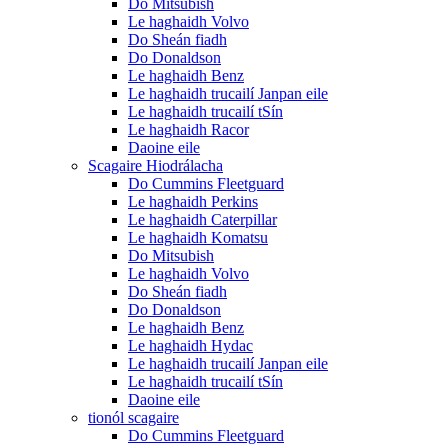
Do Mitsubish
Le haghaidh Volvo
Do Sheán fiadh
Do Donaldson
Le haghaidh Benz
Le haghaidh trucailí Janpan eile
Le haghaidh trucailí tSín
Le haghaidh Racor
Daoine eile
Scagaire Hiodrálacha
Do Cummins Fleetguard
Le haghaidh Perkins
Le haghaidh Caterpillar
Le haghaidh Komatsu
Do Mitsubish
Le haghaidh Volvo
Do Sheán fiadh
Do Donaldson
Le haghaidh Benz
Le haghaidh Hydac
Le haghaidh trucailí Janpan eile
Le haghaidh trucailí tSín
Daoine eile
tionól scagaire
Do Cummins Fleetguard