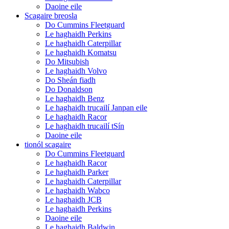
Daoine eile
Scagaire breosla
Do Cummins Fleetguard
Le haghaidh Perkins
Le haghaidh Caterpillar
Le haghaidh Komatsu
Do Mitsubish
Le haghaidh Volvo
Do Sheán fiadh
Do Donaldson
Le haghaidh Benz
Le haghaidh trucailí Janpan eile
Le haghaidh Racor
Le haghaidh trucailí tSín
Daoine eile
tionól scagaire
Do Cummins Fleetguard
Le haghaidh Racor
Le haghaidh Parker
Le haghaidh Caterpillar
Le haghaidh Wabco
Le haghaidh JCB
Le haghaidh Perkins
Daoine eile
Le haghaidh Baldwin