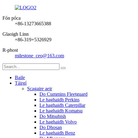
Fón póca
+86-13273665388
Glaoigh Linn
+86-319+5326929
R-phost
milestone_ceo@163.com
Baile
Táirgí
Scagaire aeir
Do Cummins Fleetguard
Le haghaidh Perkins
Le haghaidh Caterpillar
Le haghaidh Komatsu
Do Mitsubish
Le haghaidh Volvo
Do Dhosan
Le haghaidh Benz