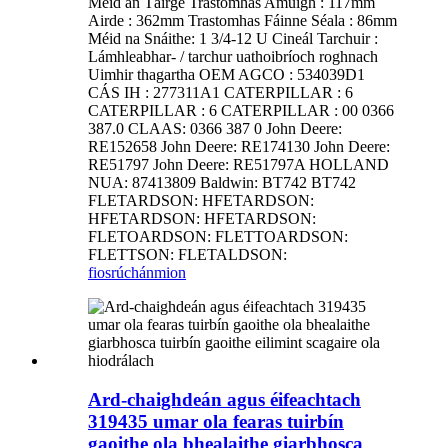
Méid an Táirge Trastomhas Amuigh : 117mm
Airde : 362mm Trastomhas Fáinne Séala : 86mm
Méid na Snáithe: 1 3/4-12 U Cineál Tarchuir :
Lámhleabhar- / tarchur uathoibríoch roghnach
Uimhir thagartha OEM AGCO : 534039D1
CÁS IH : 277311A1 CATERPILLAR : 6
CATERPILLAR : 6 CATERPILLAR : 00 0366
387.0 CLAAS: 0366 387 0 John Deere:
RE152658 John Deere: RE174130 John Deere:
RE51797 John Deere: RE51797A HOLLAND
NUA: 87413809 Baldwin: BT742 BT742
FLETARDSON: HFETARDSON:
HFETARDSON: HFETARDSON:
FLETOARDSON: FLETTOARDSON:
FLETTSON: FLETALDSON:
fiosrúchán
mion
Ard-chaighdeán agus éifeachtach
319435 umar ola fearas tuirbín
gaoithe ola bhealaithe giarbhosca