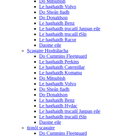
Do Mitsubish
Le haghaidh Volvo
Do Sheán fiadh
Do Donaldson
Le haghaidh Benz
Le haghaidh trucailí Janpan eile
Le haghaidh trucailí tSín
Le haghaidh Racor
Daoine eile
Scagaire Hiodrálacha
Do Cummins Fleetguard
Le haghaidh Perkins
Le haghaidh Caterpillar
Le haghaidh Komatsu
Do Mitsubish
Le haghaidh Volvo
Do Sheán fiadh
Do Donaldson
Le haghaidh Benz
Le haghaidh Hydac
Le haghaidh trucailí Janpan eile
Le haghaidh trucailí tSín
Daoine eile
tionól scagaire
Do Cummins Fleetguard