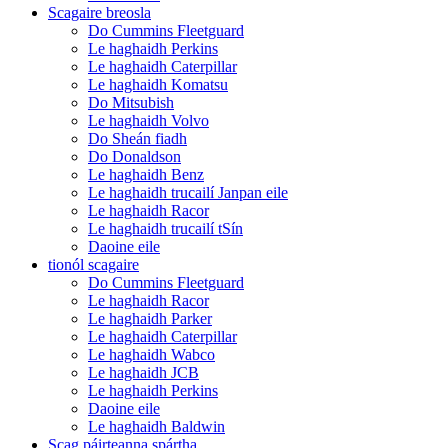
Scagaire breosla
Do Cummins Fleetguard
Le haghaidh Perkins
Le haghaidh Caterpillar
Le haghaidh Komatsu
Do Mitsubish
Le haghaidh Volvo
Do Sheán fiadh
Do Donaldson
Le haghaidh Benz
Le haghaidh trucailí Janpan eile
Le haghaidh Racor
Le haghaidh trucailí tSín
Daoine eile
tionól scagaire
Do Cummins Fleetguard
Le haghaidh Racor
Le haghaidh Parker
Le haghaidh Caterpillar
Le haghaidh Wabco
Le haghaidh JCB
Le haghaidh Perkins
Daoine eile
Le haghaidh Baldwin
Scag páirteanna spártha