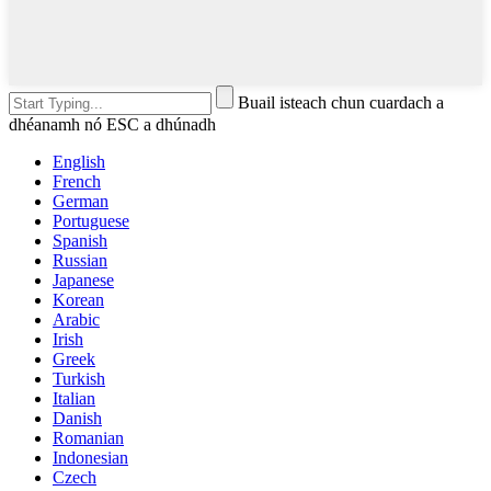
Buail isteach chun cuardach a
dhéanamh nó ESC a dhúnadh
English
French
German
Portuguese
Spanish
Russian
Japanese
Korean
Arabic
Irish
Greek
Turkish
Italian
Danish
Romanian
Indonesian
Czech