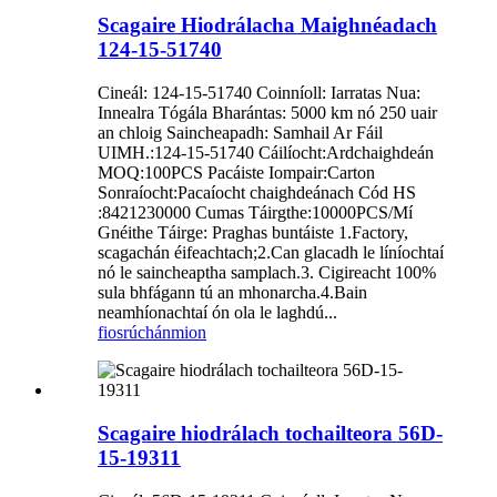
Scagaire Hiodrálacha Maighnéadach
124-15-51740
Cineál: 124-15-51740 Coinníoll: Iarratas Nua:
Innealra Tógála Bharántas: 5000 km nó 250 uair
an chloig Saincheapadh: Samhail Ar Fáil
UIMH.:124-15-51740 Cáilíocht:Ardchaighdeán
MOQ:100PCS Pacáiste Iompair:Carton
Sonraíocht:Pacaíocht chaighdeánach Cód HS
:8421230000 Cumas Táirgthe:10000PCS/Mí
Gnéithe Táirge: Praghas buntáiste 1.Factory,
scagachán éifeachtach;2.Can glacadh le líníochtaí
nó le saincheaptha samplach.3. Cigireacht 100%
sula bhfágann tú an mhonarcha.4.Bain
neamhíonachtaí ón ola le laghdú...
fiosrúchán
mion
Scagaire hiodrálach tochailteora 56D-
15-19311