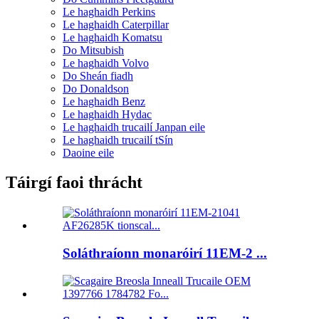
Le haghaidh Perkins
Le haghaidh Caterpillar
Le haghaidh Komatsu
Do Mitsubish
Le haghaidh Volvo
Do Sheán fiadh
Do Donaldson
Le haghaidh Benz
Le haghaidh Hydac
Le haghaidh trucailí Janpan eile
Le haghaidh trucailí tSín
Daoine eile
Táirgí faoi thrácht
Soláthraíonn monaróirí 11EM-2 ...