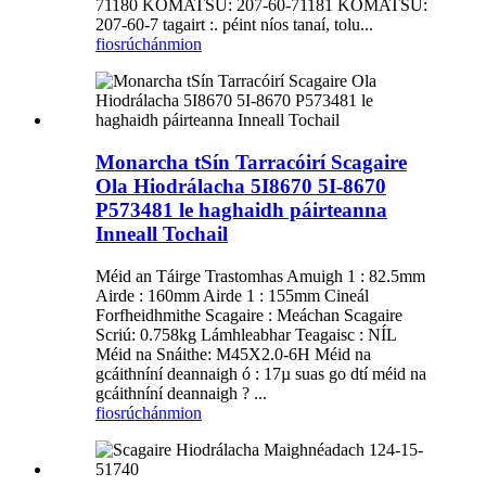
71180 KOMATSU: 207-60-71181 KOMATSU:
207-60-7 tagairt :. péint níos tanaí, tolu...
fiosrúchán
mion
Monarcha tSín Tarracóirí Scagaire
Ola Hiodrálacha 5I8670 5I-8670
P573481 le haghaidh páirteanna
Inneall Tochail
Méid an Táirge Trastomhas Amuigh 1 : 82.5mm
Airde : 160mm Airde 1 : 155mm Cineál
Forfheidhmithe Scagaire : Meáchan Scagaire
Scriú: 0.758kg Lámhleabhar Teagaisc : NÍL
Méid na Snáithe: M45X2.0-6H Méid na
gcáithníní deannaigh ó : 17µ suas go dtí méid na
gcáithníní deannaigh ? ...
fiosrúchán
mion