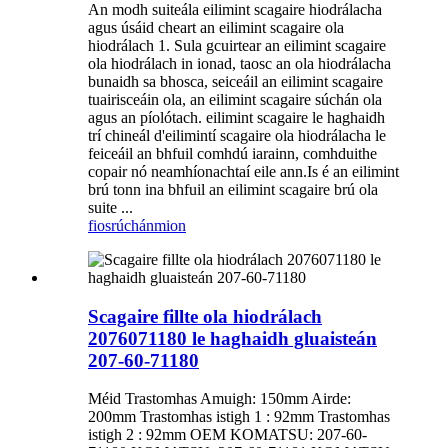
An modh suiteála eilimint scagaire hiodrálacha
agus úsáid cheart an eilimint scagaire ola
hiodrálach 1. Sula gcuirtear an eilimint scagaire
ola hiodrálach in ionad, taosc an ola hiodrálacha
bunaidh sa bhosca, seiceáil an eilimint scagaire
tuairisceáin ola, an eilimint scagaire súchán ola
agus an píolótach. eilimint scagaire le haghaidh
trí chineál d'eilimintí scagaire ola hiodrálacha le
feiceáil an bhfuil comhdú iarainn, comhduithe
copair nó neamhíonachtaí eile ann.Is é an eilimint
brú tonn ina bhfuil an eilimint scagaire brú ola
suite ...
fiosrúchán
mion
Scagaire fillte ola hiodrálach
2076071180 le haghaidh gluaisteán
207-60-71180
Méid Trastomhas Amuigh: 150mm Airde:
200mm Trastomhas istigh 1 : 92mm Trastomhas
istigh 2 : 92mm OEM KOMATSU: 207-60-