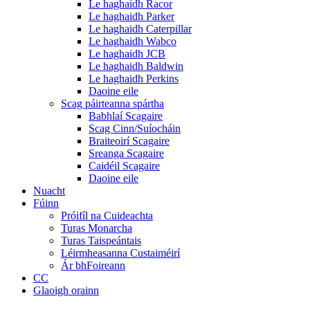
Le haghaidh Racor
Le haghaidh Parker
Le haghaidh Caterpillar
Le haghaidh Wabco
Le haghaidh JCB
Le haghaidh Baldwin
Le haghaidh Perkins
Daoine eile
Scag páirteanna spártha
Babhlaí Scagaire
Scag Cinn/Suíocháin
Braiteoirí Scagaire
Sreanga Scagaire
Caidéil Scagaire
Daoine eile
Nuacht
Fúinn
Próifíl na Cuideachta
Turas Monarcha
Turas Taispeántais
Léirmheasanna Custaiméirí
Ár bhFoireann
CC
Glaoigh orainn