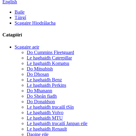
English
Baile
Táirgí
Scagaire Hiodrálacha
Catagóirí
Scagaire aeir
Do Cummins Fleetguard
Le haghaidh Caterpillar
Le haghaidh Komatsu
Do Mitsubish
Do Dhosan
Le haghaidh Benz
Le haghaidh Perkins
Do Mhanann
Do Sheán fiadh
Do Donaldson
Le haghaidh trucailí tSín
Le haghaidh Volvo
Le haghaidh MTU
Le haghaidh trucailí Janpan eile
Le haghaidh Renault
Daoine eile