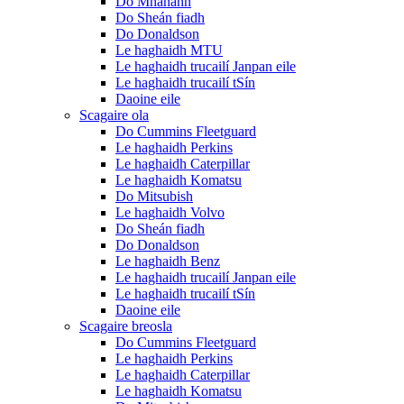
Do Mhanann
Do Sheán fiadh
Do Donaldson
Le haghaidh MTU
Le haghaidh trucailí Janpan eile
Le haghaidh trucailí tSín
Daoine eile
Scagaire ola
Do Cummins Fleetguard
Le haghaidh Perkins
Le haghaidh Caterpillar
Le haghaidh Komatsu
Do Mitsubish
Le haghaidh Volvo
Do Sheán fiadh
Do Donaldson
Le haghaidh Benz
Le haghaidh trucailí Janpan eile
Le haghaidh trucailí tSín
Daoine eile
Scagaire breosla
Do Cummins Fleetguard
Le haghaidh Perkins
Le haghaidh Caterpillar
Le haghaidh Komatsu