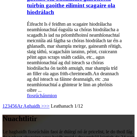
tuirbín gaoithe eilimint scagaire ola
hiodrálach
Éifeacht Is é feidhm an scagaire hiodrálacha
neamhíonachtaí éagsúla sa chóras hiodrálacha a
scagadh.Is iad na príomhfhoinsí neamhíonachtaí
meicniúla atá fágtha sa chóras hiodrálach tar éis a
ghlanadh, mar shampla meirge, gaineamh réitigh,
slaig táthú, scagacháin iarainn, péint, craiceann
péint agus scraps snáth cadáis, etc., agus
neamhíonachtaí ag dul isteach sa chóras
hiodrálacha ón taobh amuigh, mar shampla tríd
an filler ola agus frith-chreimeadh.An deannach
ag dul isteach sa fáinne deannaigh, etc .;na
neamhíonachtaí a ghintear le linn an phróisis
oibre ...
fiosrúchán
mion
1
2
3
4
5
6
Ar Aghaidh >
>>
Leathanach 1/12
Nuachtlitir
Le haghaidh fiosrúcháin faoi ár dtáirgí nó ár pricelist, le do thoil fág