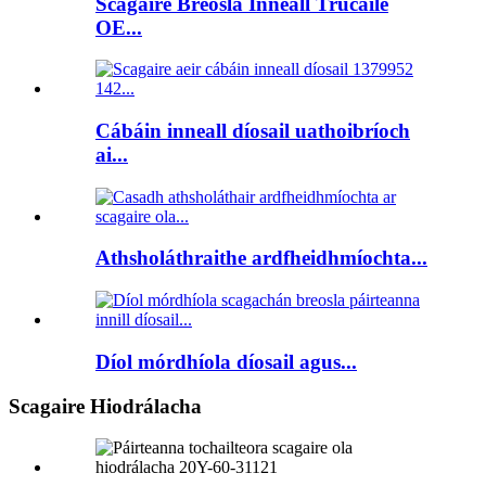
Scagaire Breosla Inneall Trucaile
OE...
Cábáin inneall díosail uathoibríoch
ai...
Athsholáthraithe ardfheidhmíochta...
Díol mórdhíola díosail agus...
Scagaire Hiodrálacha