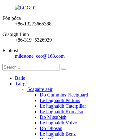
Fón póca
+86-13273665388
Glaoigh Linn
+86-319+5326929
R-phost
milestone_ceo@163.com
Baile
Táirgí
Scagaire aeir
Do Cummins Fleetguard
Le haghaidh Perkins
Le haghaidh Caterpillar
Le haghaidh Komatsu
Do Mitsubish
Le haghaidh Volvo
Do Dhosan
Le haghaidh Benz