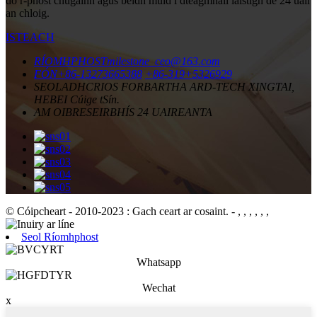
do r-phost chugainn agus beidh muid i dteagmháil laistigh de 24 uair
an chloig.
ISTEACH
RÍOMHPHOST
milestone_ceo@163.com
FÓN
+86-13273665388
+86-319+5326929
SEOLADH
CRIOS FORBARTHA ARD-TECH XINGTAI,
HEBEI Cúige tSín.
AM OIBRE
SEIRBHÍS 24 UAIREANTA
© Cóipcheart - 2010-2023 : Gach ceart ar cosaint.
- , , , , , ,
Seol Ríomhphost
Whatsapp
Wechat
x