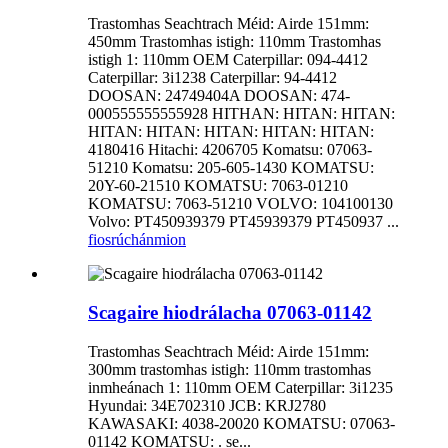
Trastomhas Seachtrach Méid: Airde 151mm:
450mm Trastomhas istigh: 110mm Trastomhas
istigh 1: 110mm OEM Caterpillar: 094-4412
Caterpillar: 3i1238 Caterpillar: 94-4412
DOOSAN: 24749404A DOOSAN: 474-
000555555555928 HITHAN: HITAN: HITAN:
HITAN: HITAN: HITAN: HITAN: HITAN:
4180416 Hitachi: 4206705 Komatsu: 07063-
51210 Komatsu: 205-605-1430 KOMATSU:
20Y-60-21510 KOMATSU: 7063-01210
KOMATSU: 7063-51210 VOLVO: 104100130
Volvo: PT450939379 PT45939379 PT450937 ...
fiosrúchán
mion
Scagaire hiodrálacha 07063-01142
Trastomhas Seachtrach Méid: Airde 151mm:
300mm trastomhas istigh: 110mm trastomhas
inmheánach 1: 110mm OEM Caterpillar: 3i1235
Hyundai: 34E702310 JCB: KRJ2780
KAWASAKI: 4038-20020 KOMATSU: 07063-
01142 KOMATSU: . se...