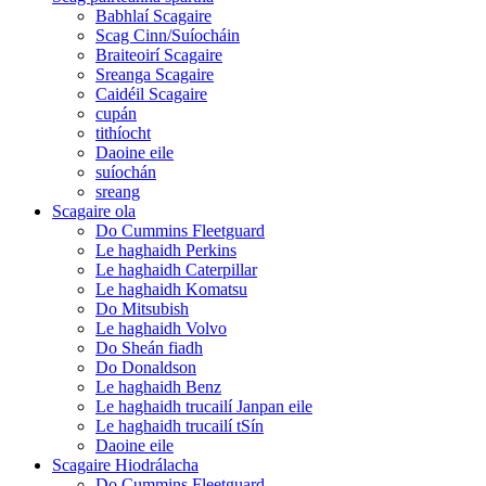
Babhlaí Scagaire
Scag Cinn/Suíocháin
Braiteoirí Scagaire
Sreanga Scagaire
Caidéil Scagaire
cupán
tithíocht
Daoine eile
suíochán
sreang
Scagaire ola
Do Cummins Fleetguard
Le haghaidh Perkins
Le haghaidh Caterpillar
Le haghaidh Komatsu
Do Mitsubish
Le haghaidh Volvo
Do Sheán fiadh
Do Donaldson
Le haghaidh Benz
Le haghaidh trucailí Janpan eile
Le haghaidh trucailí tSín
Daoine eile
Scagaire Hiodrálacha
Do Cummins Fleetguard