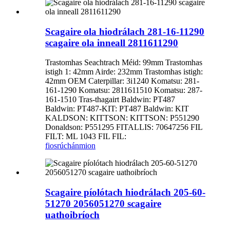
Scagaire ola hiodrálach 281-16-11290
scagaire ola inneall 2811611290
Trastomhas Seachtrach Méid: 99mm Trastomhas
istigh 1: 42mm Airde: 232mm Trastomhas istigh:
42mm OEM Caterpillar: 3i1240 Komatsu: 281-
161-1290 Komatsu: 2811611510 Komatsu: 287-
161-1510 Tras-thagairt Baldwin: PT487
Baldwin: PT487-KIT: PT487 Baldwin: KIT
KALDSON: KITTSON: KITTSON: P551290
Donaldson: P551295 FITALLIS: 70647256 FIL
FILT: ML 1043 FIL FIL:
fiosrúchán
mion
Scagaire píolótach hiodrálach 205-60-
51270 2056051270 scagaire
uathoibríoch