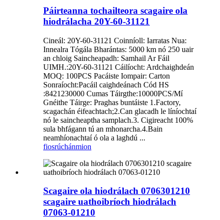
Páirteanna tochailteora scagaire ola
hiodrálacha 20Y-60-31121
Cineál: 20Y-60-31121 Coinníoll: Iarratas Nua:
Innealra Tógála Bharántas: 5000 km nó 250 uair
an chloig Saincheapadh: Samhail Ar Fáil
UIMH.:20Y-60-31121 Cáilíocht: Ardchaighdeán
MOQ: 100PCS Pacáiste Iompair: Carton
Sonraíocht:Pacáil caighdeánach Cód HS
:8421230000 Cumas Táirgthe:10000PCS/Mí
Gnéithe Táirge: Praghas buntáiste 1.Factory,
scagachán éifeachtach;2.Can glacadh le líníochtaí
nó le saincheaptha samplach.3. Cigireacht 100%
sula bhfágann tú an mhonarcha.4.Bain
neamhíonachtaí ó ola a laghdú ...
fiosrúchán
mion
Scagaire ola hiodrálach 0706301210
scagaire uathoibríoch hiodrálach
07063-01210