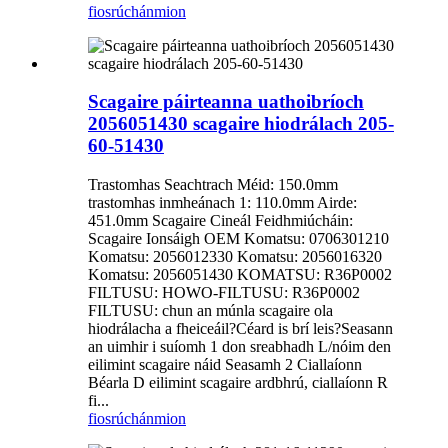
fiosrúchán
mion
Scagaire páirteanna uathoibríoch
2056051430 scagaire hiodrálach 205-
60-51430
Trastomhas Seachtrach Méid: 150.0mm
trastomhas inmheánach 1: 110.0mm Airde:
451.0mm Scagaire Cineál Feidhmiúcháin:
Scagaire Ionsáigh OEM Komatsu: 0706301210
Komatsu: 2056012330 Komatsu: 2056016320
Komatsu: 2056051430 KOMATSU: R36P0002
FILTUSU: HOWO-FILTUSU: R36P0002
FILTUSU: chun an múnla scagaire ola
hiodrálacha a fheiceáil?Céard is brí leis?Seasann
an uimhir i suíomh 1 don sreabhadh L/nóim den
eilimint scagaire náid Seasamh 2 Ciallaíonn
Béarla D eilimint scagaire ardbhrú, ciallaíonn R
fi...
fiosrúchán
mion