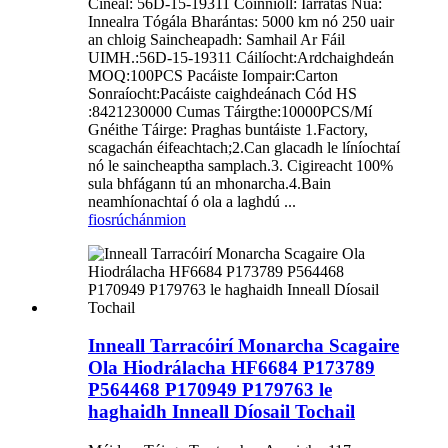
Cineál: 56D-15-19311 Coinníoll: Iarratas Nua:
Innealra Tógála Bharántas: 5000 km nó 250 uair
an chloig Saincheapadh: Samhail Ar Fáil
UIMH.:56D-15-19311 Cáilíocht:Ardchaighdeán
MOQ:100PCS Pacáiste Iompair:Carton
Sonraíocht:Pacáiste caighdeánach Cód HS
:8421230000 Cumas Táirgthe:10000PCS/Mí
Gnéithe Táirge: Praghas buntáiste 1.Factory,
scagachán éifeachtach;2.Can glacadh le líníochtaí
nó le saincheaptha samplach.3. Cigireacht 100%
sula bhfágann tú an mhonarcha.4.Bain
neamhíonachtaí ó ola a laghdú ...
fiosrúchán
mion
Inneall Tarracóirí Monarcha Scagaire
Ola Hiodrálacha HF6684 P173789
P564468 P170949 P179763 le
haghaidh Inneall Díosail Tochail