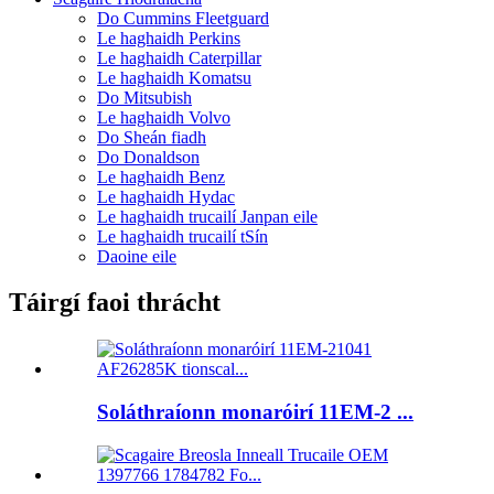
Do Cummins Fleetguard
Le haghaidh Perkins
Le haghaidh Caterpillar
Le haghaidh Komatsu
Do Mitsubish
Le haghaidh Volvo
Do Sheán fiadh
Do Donaldson
Le haghaidh Benz
Le haghaidh Hydac
Le haghaidh trucailí Janpan eile
Le haghaidh trucailí tSín
Daoine eile
Táirgí faoi thrácht
Soláthraíonn monaróirí 11EM-2 ...