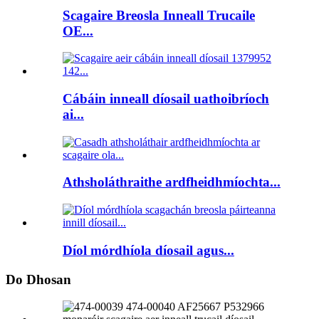
Scagaire Breosla Inneall Trucaile
OE...
Cábáin inneall díosail uathoibríoch
ai...
Athsholáthraithe ardfheidhmíochta...
Díol mórdhíola díosail agus...
Do Dhosan