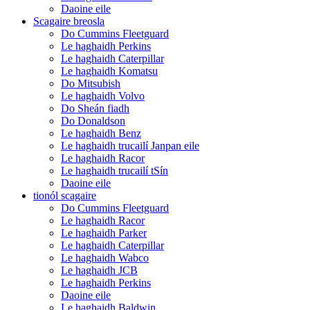
Daoine eile
Scagaire breosla
Do Cummins Fleetguard
Le haghaidh Perkins
Le haghaidh Caterpillar
Le haghaidh Komatsu
Do Mitsubish
Le haghaidh Volvo
Do Sheán fiadh
Do Donaldson
Le haghaidh Benz
Le haghaidh trucailí Janpan eile
Le haghaidh Racor
Le haghaidh trucailí tSín
Daoine eile
tionól scagaire
Do Cummins Fleetguard
Le haghaidh Racor
Le haghaidh Parker
Le haghaidh Caterpillar
Le haghaidh Wabco
Le haghaidh JCB
Le haghaidh Perkins
Daoine eile
Le haghaidh Baldwin