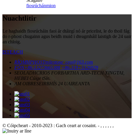
Scagaire
fiosrúchán
mion
Nuachtlitir
Le haghaidh fiosrúcháin faoi ár dtáirgí nó ár pricelist, le do thoil fág
do r-phost chugainn agus beidh muid i dteagmháil laistigh de 24 uair
an chloig.
ISTEACH
RÍOMHPHOST
milestone_ceo@163.com
FÓN
+86-13273665388
+86-319+5326929
SEOLADH
CRIOS FORBARTHA ARD-TECH XINGTAI,
HEBEI Cúige tSín.
AM OIBRE
SEIRBHÍS 24 UAIREANTA
© Cóipcheart - 2010-2023 : Gach ceart ar cosaint.
- , , , , , ,