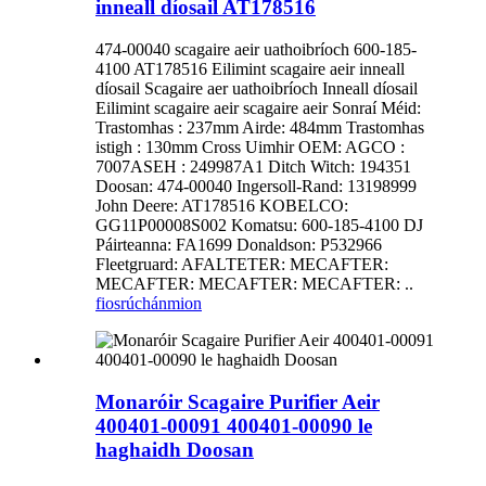
inneall díosail AT178516
474-00040 scagaire aeir uathoibríoch 600-185-
4100 AT178516 Eilimint scagaire aeir inneall
díosail Scagaire aer uathoibríoch Inneall díosail
Eilimint scagaire aeir scagaire aeir Sonraí Méid:
Trastomhas : 237mm Airde: 484mm Trastomhas
istigh : 130mm Cross Uimhir OEM: AGCO :
7007ASEH : 249987A1 Ditch Witch: 194351
Doosan: 474-00040 Ingersoll-Rand: 13198999
John Deere: AT178516 KOBELCO:
GG11P00008S002 Komatsu: 600-185-4100 DJ
Páirteanna: FA1699 Donaldson: P532966
Fleetgruard: AFALTETER: MECAFTER:
MECAFTER: MECAFTER: MECAFTER: ..
fiosrúchán
mion
Monaróir Scagaire Purifier Aeir
400401-00091 400401-00090 le
haghaidh Doosan