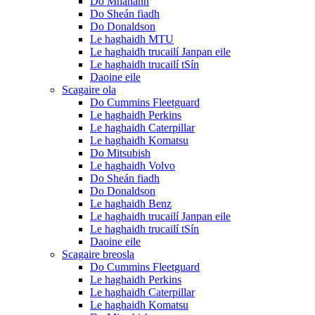
Do Mhanann
Do Sheán fiadh
Do Donaldson
Le haghaidh MTU
Le haghaidh trucailí Janpan eile
Le haghaidh trucailí tSín
Daoine eile
Scagaire ola
Do Cummins Fleetguard
Le haghaidh Perkins
Le haghaidh Caterpillar
Le haghaidh Komatsu
Do Mitsubish
Le haghaidh Volvo
Do Sheán fiadh
Do Donaldson
Le haghaidh Benz
Le haghaidh trucailí Janpan eile
Le haghaidh trucailí tSín
Daoine eile
Scagaire breosla
Do Cummins Fleetguard
Le haghaidh Perkins
Le haghaidh Caterpillar
Le haghaidh Komatsu