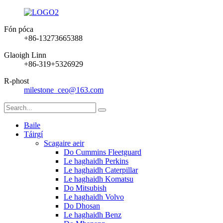
Fón póca
+86-13273665388
Glaoigh Linn
+86-319+5326929
R-phost
milestone_ceo@163.com
Baile
Táirgí
Scagaire aeir
Do Cummins Fleetguard
Le haghaidh Perkins
Le haghaidh Caterpillar
Le haghaidh Komatsu
Do Mitsubish
Le haghaidh Volvo
Do Dhosan
Le haghaidh Benz