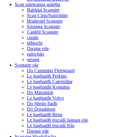
Scag páirteanna spártha
Babhlaí Scagaire
Scag Cinn/Suíocháin
Braiteoirí Scagaire
Sreanga Scagaire
Caidéil Scagaire
cupán
tithíocht
Daoine eile
suíochán
sreang
Scagaire ola
Do Cummins Fleetguard
Le haghaidh Perkins
Le haghaidh Caterpillar
Le haghaidh Komatsu
Do Mitsubish
Le haghaidh Volvo
Do Sheán fiadh
Do Donaldson
Le haghaidh Benz
Le haghaidh trucailí Janpan eile
Le haghaidh trucailí tSín
Daoine eile
Scagaire Hiodrálacha