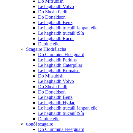
Do Mitsubish
Le haghaidh Volvo
Do Sheán fiadh
Do Donaldson
Le haghaidh Benz
Le haghaidh trucailí Janpan eile
Le haghaidh trucailí tSín
Le haghaidh Racor
Daoine eile
Scagaire Hiodrálacha
Do Cummins Fleetguard
Le haghaidh Perkins
Le haghaidh Caterpillar
Le haghaidh Komatsu
Do Mitsubish
Le haghaidh Volvo
Do Sheán fiadh
Do Donaldson
Le haghaidh Benz
Le haghaidh Hydac
Le haghaidh trucailí Janpan eile
Le haghaidh trucailí tSín
Daoine eile
tionól scagaire
Do Cummins Fleetguard