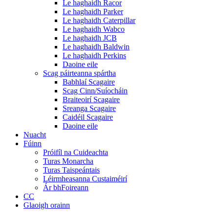
Le haghaidh Racor
Le haghaidh Parker
Le haghaidh Caterpillar
Le haghaidh Wabco
Le haghaidh JCB
Le haghaidh Baldwin
Le haghaidh Perkins
Daoine eile
Scag páirteanna spártha
Babhlaí Scagaire
Scag Cinn/Suíocháin
Braiteoirí Scagaire
Sreanga Scagaire
Caidéil Scagaire
Daoine eile
Nuacht
Fúinn
Próifíl na Cuideachta
Turas Monarcha
Turas Taispeántais
Léirmheasanna Custaiméirí
Ár bhFoireann
CC
Glaoigh orainn