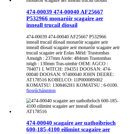
474-00039 474-00040 AF25667
P532966 monaróir scagaire aer
inneall trucail díosail
474-00039 474-00040 AF25667 P532966
inneall trucail díosail monaróir scagaire aeir
inneall díosail scagaire aeir monaróir scagaire aeir
trucail scagaire aeir Eolas Méid: Trastomhas
Amuigh : 237mm Airde: 484mm Trastomhas
istigh : 130mm Tras-uimhir OEM: AGCO :
704071 I. WITCH: 194351 DOOSAN: 474-
00040 DOOSAN: 97400040 JOHN DEERE:
AT178516 KOBELCO: 11P00008S002
KOMATSU: 1308462H1 KOMATSU : 6-0100.
fiosrúchán
mion
474-00040 scagaire aer uathoibríoch
600-185-4100 eilimint scagaire aer