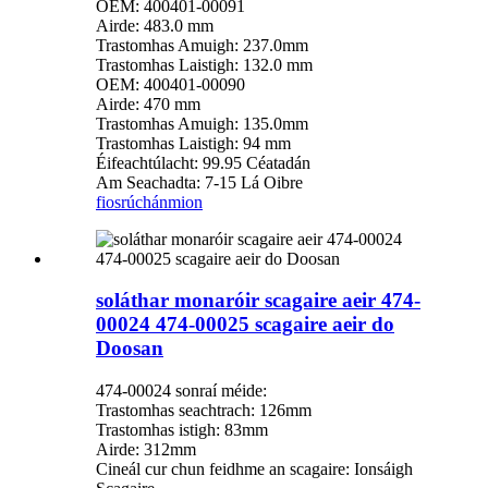
OEM: 400401-00091
Airde: 483.0 mm
Trastomhas Amuigh: 237.0mm
Trastomhas Laistigh: 132.0 mm
OEM: 400401-00090
Airde: 470 mm
Trastomhas Amuigh: 135.0mm
Trastomhas Laistigh: 94 mm
Éifeachtúlacht: 99.95 Céatadán
Am Seachadta: 7-15 Lá Oibre
fiosrúchán
mion
soláthar monaróir scagaire aeir 474-
00024 474-00025 scagaire aeir do
Doosan
474-00024 sonraí méide:
Trastomhas seachtrach: 126mm
Trastomhas istigh: 83mm
Airde: 312mm
Cineál cur chun feidhme an scagaire: Ionsáigh