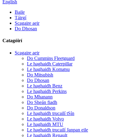
English
Baile
Táirgí
Scagaire aeir
Do Dhosan
Catagóirí
Scagaire aeir
Do Cummins Fleetguard
Le haghaidh Caterpillar
Le haghaidh Komatsu
Do Mitsubish
Do Dhosan
Le haghaidh Benz
Le haghaidh Perkins
Do Mhanann
Do Sheán fiadh
Do Donaldson
Le haghaidh trucailí tSín
Le haghaidh Volvo
Le haghaidh MTU
Le haghaidh trucailí Janpan eile
Le haghaidh Renault