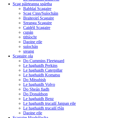
Scag páirteanna spártha
Babhlaí Scagaire
Scag Cinn/Suíocháin
Braiteoirí Scagaire
Sreanga Scagaire
Caidéil Scagaire
cupán
tithíocht
Daoine eile
suíochán
sreang
Scagaire ola
Do Cummins Fleetguard
Le haghaidh Perkins
Le haghaidh Caterpillar
Le haghaidh Komatsu
Do Mitsubish
Le haghaidh Volvo
Do Sheán fiadh
Do Donaldson
Le haghaidh Benz
Le haghaidh trucailí Janpan eile
Le haghaidh trucailí tSín
Daoine eile
Scagaire Hiodrálacha