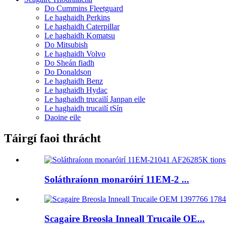
Do Cummins Fleetguard
Le haghaidh Perkins
Le haghaidh Caterpillar
Le haghaidh Komatsu
Do Mitsubish
Le haghaidh Volvo
Do Sheán fiadh
Do Donaldson
Le haghaidh Benz
Le haghaidh Hydac
Le haghaidh trucailí Janpan eile
Le haghaidh trucailí tSín
Daoine eile
Táirgí faoi thrácht
Soláthraíonn monaróirí 11EM-2 ...
Scagaire Breosla Inneall Trucaile OE...