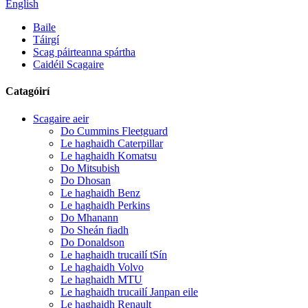
English
Baile
Táirgí
Scag páirteanna spártha
Caidéil Scagaire
Catagóirí
Scagaire aeir
Do Cummins Fleetguard
Le haghaidh Caterpillar
Le haghaidh Komatsu
Do Mitsubish
Do Dhosan
Le haghaidh Benz
Le haghaidh Perkins
Do Mhanann
Do Sheán fiadh
Do Donaldson
Le haghaidh trucailí tSín
Le haghaidh Volvo
Le haghaidh MTU
Le haghaidh trucailí Janpan eile
Le haghaidh Renault