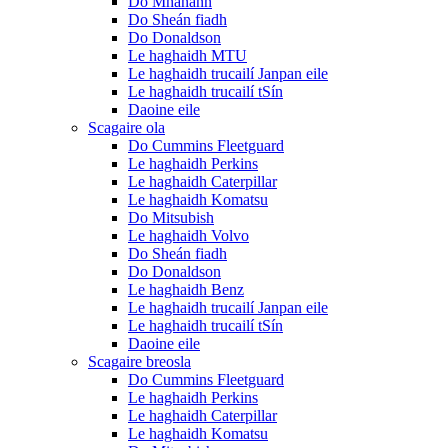
Do Mhanann
Do Sheán fiadh
Do Donaldson
Le haghaidh MTU
Le haghaidh trucailí Janpan eile
Le haghaidh trucailí tSín
Daoine eile
Scagaire ola
Do Cummins Fleetguard
Le haghaidh Perkins
Le haghaidh Caterpillar
Le haghaidh Komatsu
Do Mitsubish
Le haghaidh Volvo
Do Sheán fiadh
Do Donaldson
Le haghaidh Benz
Le haghaidh trucailí Janpan eile
Le haghaidh trucailí tSín
Daoine eile
Scagaire breosla
Do Cummins Fleetguard
Le haghaidh Perkins
Le haghaidh Caterpillar
Le haghaidh Komatsu