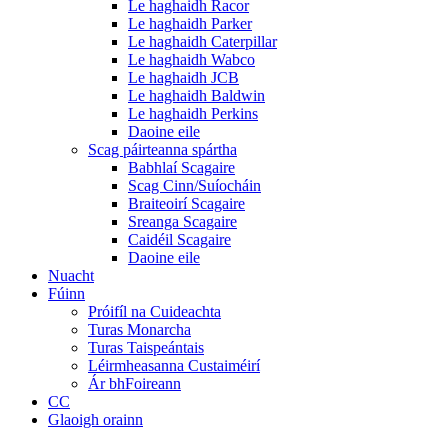
Le haghaidh Racor
Le haghaidh Parker
Le haghaidh Caterpillar
Le haghaidh Wabco
Le haghaidh JCB
Le haghaidh Baldwin
Le haghaidh Perkins
Daoine eile
Scag páirteanna spártha
Babhlaí Scagaire
Scag Cinn/Suíocháin
Braiteoirí Scagaire
Sreanga Scagaire
Caidéil Scagaire
Daoine eile
Nuacht
Fúinn
Próifíl na Cuideachta
Turas Monarcha
Turas Taispeántais
Léirmheasanna Custaiméirí
Ár bhFoireann
CC
Glaoigh orainn