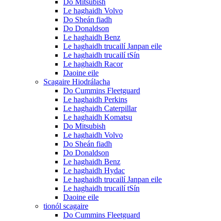
Do Mitsubish
Le haghaidh Volvo
Do Sheán fiadh
Do Donaldson
Le haghaidh Benz
Le haghaidh trucailí Janpan eile
Le haghaidh trucailí tSín
Le haghaidh Racor
Daoine eile
Scagaire Hiodrálacha
Do Cummins Fleetguard
Le haghaidh Perkins
Le haghaidh Caterpillar
Le haghaidh Komatsu
Do Mitsubish
Le haghaidh Volvo
Do Sheán fiadh
Do Donaldson
Le haghaidh Benz
Le haghaidh Hydac
Le haghaidh trucailí Janpan eile
Le haghaidh trucailí tSín
Daoine eile
tionól scagaire
Do Cummins Fleetguard