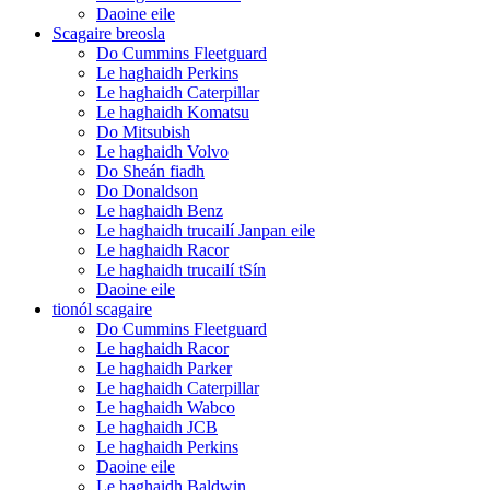
Daoine eile
Scagaire breosla
Do Cummins Fleetguard
Le haghaidh Perkins
Le haghaidh Caterpillar
Le haghaidh Komatsu
Do Mitsubish
Le haghaidh Volvo
Do Sheán fiadh
Do Donaldson
Le haghaidh Benz
Le haghaidh trucailí Janpan eile
Le haghaidh Racor
Le haghaidh trucailí tSín
Daoine eile
tionól scagaire
Do Cummins Fleetguard
Le haghaidh Racor
Le haghaidh Parker
Le haghaidh Caterpillar
Le haghaidh Wabco
Le haghaidh JCB
Le haghaidh Perkins
Daoine eile
Le haghaidh Baldwin