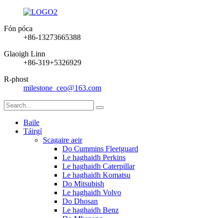
Fón póca
+86-13273665388
Glaoigh Linn
+86-319+5326929
R-phost
milestone_ceo@163.com
Baile
Táirgí
Scagaire aeir
Do Cummins Fleetguard
Le haghaidh Perkins
Le haghaidh Caterpillar
Le haghaidh Komatsu
Do Mitsubish
Le haghaidh Volvo
Do Dhosan
Le haghaidh Benz