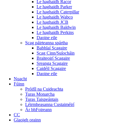
Le haghaidh Racor
Le haghaidh Parker
Le haghaidh Caterpillar
Le haghaidh Wabco
Le haghaidh JCB
Le haghaidh Baldwin
Le haghaidh Perkins
Daoine eile
Scag páirteanna spártha
Babhlaí Scagaire
Scag Cinn/Suíocháin
Braiteoirí Scagaire
Sreanga Scagaire
Caidéil Scagaire
Daoine eile
Nuacht
Fúinn
Próifíl na Cuideachta
Turas Monarcha
Turas Taispeántais
Léirmheasanna Custaiméirí
Ár bhFoireann
CC
Glaoigh orainn