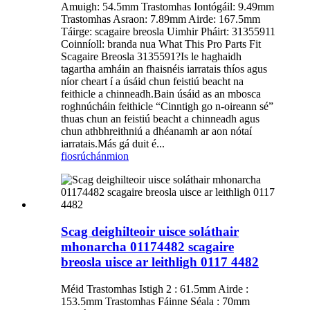
Amuigh: 54.5mm Trastomhas Iontógáil: 9.49mm
Trastomhas Asraon: 7.89mm Airde: 167.5mm
Táirge: scagaire breosla Uimhir Pháirt: 31355911
Coinníoll: branda nua What This Pro Parts Fit
Scagaire Breosla 3135591?Is le haghaidh
tagartha amháin an fhaisnéis iarratais thíos agus
níor cheart í a úsáid chun feistiú beacht na
feithicle a chinneadh.Bain úsáid as an mbosca
roghnúcháin feithicle “Cinntigh go n-oireann sé”
thuas chun an feistiú beacht a chinneadh agus
chun athbhreithniú a dhéanamh ar aon nótaí
iarratais.Más gá duit é...
fiosrúchán
mion
Scag deighilteoir uisce soláthair
mhonarcha 01174482 scagaire
breosla uisce ar leithligh 0117 4482
Méid Trastomhas Istigh 2 : 61.5mm Airde :
153.5mm Trastomhas Fáinne Séala : 70mm