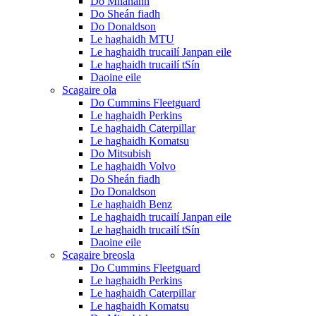
Do Mhanann
Do Sheán fiadh
Do Donaldson
Le haghaidh MTU
Le haghaidh trucailí Janpan eile
Le haghaidh trucailí tSín
Daoine eile
Scagaire ola
Do Cummins Fleetguard
Le haghaidh Perkins
Le haghaidh Caterpillar
Le haghaidh Komatsu
Do Mitsubish
Le haghaidh Volvo
Do Sheán fiadh
Do Donaldson
Le haghaidh Benz
Le haghaidh trucailí Janpan eile
Le haghaidh trucailí tSín
Daoine eile
Scagaire breosla
Do Cummins Fleetguard
Le haghaidh Perkins
Le haghaidh Caterpillar
Le haghaidh Komatsu