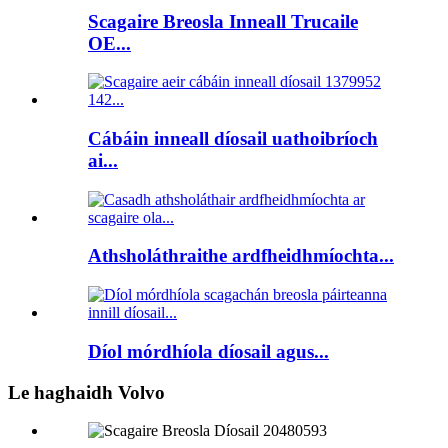
Scagaire Breosla Inneall Trucaile
OE...
Cábáin inneall díosail uathoibríoch
ai...
Athsholáthraithe ardfheidhmíochta...
Díol mórdhíola díosail agus...
Le haghaidh Volvo