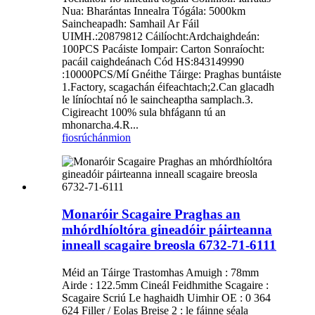
Nua: Bharántas Innealra Tógála: 5000km
Saincheapadh: Samhail Ar Fáil
UIMH.:20879812 Cáilíocht:Ardchaighdeán:
100PCS Pacáiste Iompair: Carton Sonraíocht:
pacáil caighdeánach Cód HS:843149990
:10000PCS/Mí Gnéithe Táirge: Praghas buntáiste
1.Factory, scagachán éifeachtach;2.Can glacadh
le líníochtaí nó le saincheaptha samplach.3.
Cigireacht 100% sula bhfágann tú an
mhonarcha.4.R...
fiosrúchán
mion
Monaróir Scagaire Praghas an
mhórdhíoltóra gineadóir páirteanna
inneall scagaire breosla 6732-71-6111
Méid an Táirge Trastomhas Amuigh : 78mm
Airde : 122.5mm Cineál Feidhmithe Scagaire :
Scagaire Scriú Le haghaidh Uimhir OE : 0 364
624 Filler / Eolas Breise 2 : le fáinne séala