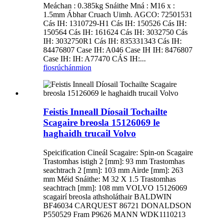
Meáchan : 0.385kg Snáithe Mná : M16 x :
1.5mm Ábhar Cruach Uimh. AGCO: 72501531
Cás IH: 1310729-H1 Cás IH: 150526 Cás IH:
150564 Cás IH: 161624 Cás IH: 3032750 Cás
IH: 3032750R1 Cás IH: 835331343 Cás IH:
84476807 Case IH: A046 Case IH IH: 8476807
Case IH: IH: A77470 CÁS IH:...
fiosrúchán
mion
Feistis Inneall Díosail Tochailte
Scagaire breosla 15126069 le
haghaidh trucail Volvo
Speicification Cineál Scagaire: Spin-on Scagaire
Trastomhas istigh 2 [mm]: 93 mm Trastomhas
seachtrach 2 [mm]: 103 mm Airde [mm]: 263
mm Méid Snáithe: M 32 X 1.5 Trastomhas
seachtrach [mm]: 108 mm VOLVO 15126069
scagairí breosla athsholáthair BALDWIN
BF46034 CARQUEST 86721 DONALDSON
P550529 Fram P9626 MANN WDK1110213