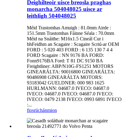
Deighilteoir uisce breosla praghas
monarcha 504048025 uisce ar
leithligh 504048025
Méid Trastomhas Amuigh : 81.0mm Airde :
151.5mm Trastomhas Fáinne Séala : 70.0mm
Méid na Snáithe: M16x1.5 Cineál Cur i
bhFeidhm an Scagaire : Scagaire Scriú-ar OEM
FORD : 5 020 403 FORD : 6 135 130 7 4 4
FORD Scagaire : NN 9176 BA FORD:
Fonn9176BA Ford: T 81 DC 9150 BA
Freightliner: ABP/N10G-FS1251 MOTORS
GINEARÁLTA: 90016800 GINEARÁLTA:
90486908 GINEARÁLTA MOTORS:
93183042 GUELDNER: 000 983 1625
HURLMANN: 04687.0 IVECO: 04687.0
IVECO: 04687.0 IVECO: 04687.0 IVECO:
IVECO: 0479 2138 IVECO: 0993 6891 IVECO
:...
fiosrúchán
mion