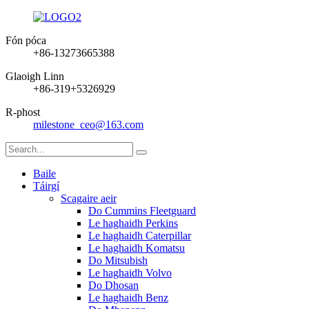
Fón póca
+86-13273665388
Glaoigh Linn
+86-319+5326929
R-phost
milestone_ceo@163.com
Baile
Táirgí
Scagaire aeir
Do Cummins Fleetguard
Le haghaidh Perkins
Le haghaidh Caterpillar
Le haghaidh Komatsu
Do Mitsubish
Le haghaidh Volvo
Do Dhosan
Le haghaidh Benz