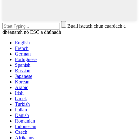
Buail isteach chun cuardach a
dhéanamh nó ESC a dhúnadh
English
French
German
Portuguese
Spanish
Russian
Japanese
Korean
Arabic
Irish
Greek
Turkish
Italian
Danish
Romanian
Indonesian
Czech
Afrikaans