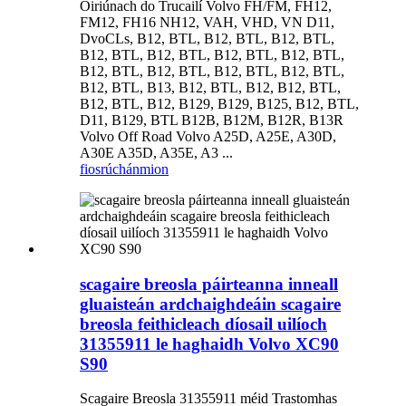
Oiriúnach do Trucailí Volvo FH/FM, FH12,
FM12, FH16 NH12, VAH, VHD, VN D11,
DvoCLs, B12, BTL, B12, BTL, B12, BTL,
B12, BTL, B12, BTL, B12, BTL, B12, BTL,
B12, BTL, B12, BTL, B12, BTL, B12, BTL,
B12, BTL, B13, B12, BTL, B12, B12, BTL,
B12, BTL, B12, B129, B129, B125, B12, BTL,
D11, B129, BTL B12B, B12M, B12R, B13R
Volvo Off Road Volvo A25D, A25E, A30D,
A30E A35D, A35E, A3 ...
fiosrúchán
mion
scagaire breosla páirteanna inneall
gluaisteán ardchaighdeáin scagaire
breosla feithicleach díosail uilíoch
31355911 le haghaidh Volvo XC90
S90
Scagaire Breosla 31355911 méid Trastomhas