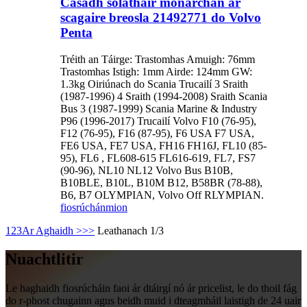
Casadh soláthair monarchan ar
scagaire breosla 21492771 do Volvo
Penta
Tréith an Táirge: Trastomhas Amuigh: 76mm
Trastomhas Istigh: 1mm Airde: 124mm GW:
1.3kg Oiriúnach do Scania Trucailí 3 Sraith
(1987-1996) 4 Sraith (1994-2008) Sraith Scania
Bus 3 (1987-1999) Scania Marine & Industry
P96 (1996-2017) Trucailí Volvo F10 (76-95),
F12 (76-95), F16 (87-95), F6 USA F7 USA,
FE6 USA, FE7 USA, FH16 FH16J, FL10 (85-
95), FL6 , FL608-615 FL616-619, FL7, FS7
(90-96), NL10 NL12 Volvo Bus B10B,
B10BLE, B10L, B10M B12, B58BR (78-88),
B6, B7 OLYMPIAN, Volvo Off RLYMPIAN.
fiosrúchán
mion
1
2
3
Ar Aghaidh >
>>
Leathanach 1/3
Nuachtlitir
Le haghaidh fiosrúcháin faoi ár dtáirgí nó ár pricelist, le do thoil fág
do r-phost chugainn agus beidh muid i dteagmháil laistigh de 24 uair