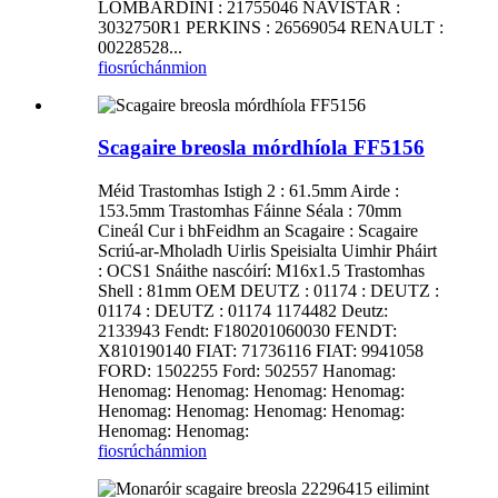
LOMBARDINI : 21755046 NAVISTAR :
3032750R1 PERKINS : 26569054 RENAULT :
00228528...
fiosrúchán
mion
Scagaire breosla mórdhíola FF5156
Méid Trastomhas Istigh 2 : 61.5mm Airde :
153.5mm Trastomhas Fáinne Séala : 70mm
Cineál Cur i bhFeidhm an Scagaire : Scagaire
Scriú-ar-Mholadh Uirlis Speisialta Uimhir Pháirt
: OCS1 Snáithe nascóirí: M16x1.5 Trastomhas
Shell : 81mm OEM DEUTZ : 01174 : DEUTZ :
01174 : DEUTZ : 01174 1174482 Deutz:
2133943 Fendt: F180201060030 FENDT:
X810190140 FIAT: 71736116 FIAT: 9941058
FORD: 1502255 Ford: 502557 Hanomag:
Henomag: Henomag: Henomag: Henomag:
Henomag: Henomag: Henomag: Henomag:
Henomag: Henomag:
fiosrúchán
mion