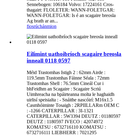
Sennebogen: 106184 Volvo: 17224161 Cros-
thagairt: FLOLETER: WANN-FOLETGAR:
WANN-FOLETGAR: Is é an scagaire breosla
Ag brath ar an...
fiosrúchán
mion
Eilimint uathoibríoch scagaire breosla
inneall 0118 0597
Méid Trastomhas Istigh 2 : 62mm Airde :
119.5mm Trastomhas Fáinne Séala : 72mm
Trastomhas Shell : 76.5mm Cineál Cur i
bhFeidhm an Scagaire : Scagaire Scriú
Uimhreacha na bpáirteanna molta le haghaidh
uirlisí speisialta : - Snáithe nascóirí: M16x1.5
Casmhóiminte Tosaigh : 2RPIILLARm OEM C
: -1266 CATERPILLAR : 3I-1321
CATERPILLAR : 5W3394 DEUTZ : 01180597
DEUTZ : 1180597 IVECO : 42074972
KOMATSU : 6732716110 KOMATSU :
6732716111 LIEBHERR : 7021295