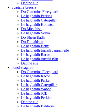
Daoine eile
Scagaire breosla
Do Cummins Fleetguard
Le haghaidh Perkins
Le haghaidh Caterpillar
Le haghaidh Komatsu
Do Mitsubish
Le haghaidh Volvo
Do Sheán fiadh
Do Donaldson
Le haghaidh Benz
Le haghaidh trucailí Janpan eile
Le haghaidh Racor
Le haghaidh trucailí tSín
Daoine eile
tionól scagaire
Do Cummins Fleetguard
Le haghaidh Racor
Le haghaidh Parker
Le haghaidh Caterpillar
Le haghaidh Wabco
Le haghaidh JCB
Le haghaidh Perkins
Daoine eile
Le haghaidh Baldwin