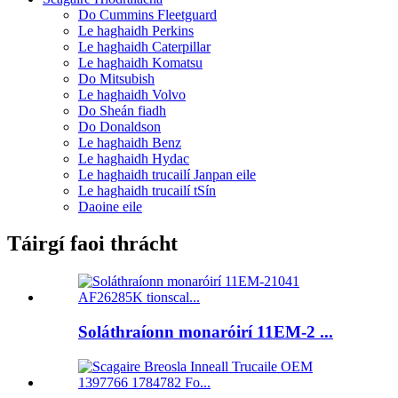
Do Cummins Fleetguard
Le haghaidh Perkins
Le haghaidh Caterpillar
Le haghaidh Komatsu
Do Mitsubish
Le haghaidh Volvo
Do Sheán fiadh
Do Donaldson
Le haghaidh Benz
Le haghaidh Hydac
Le haghaidh trucailí Janpan eile
Le haghaidh trucailí tSín
Daoine eile
Táirgí faoi thrácht
Soláthraíonn monaróirí 11EM-2 ...