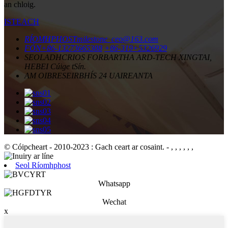
an chloig.
ISTEACH
RÍOMHPHOST
milestone_ceo@163.com
FÓN
+86-13273665388
+86-319+5326929
SEOLADH
CRIOS FORBARTHA ARD-TECH XINGTAI,
HEBEI Cúige tSín.
AM OIBRE
SEIRBHÍS 24 UAIREANTA
© Cóipcheart - 2010-2023 : Gach ceart ar cosaint.
- , , , , , ,
Seol Ríomhphost
Whatsapp
Wechat
x