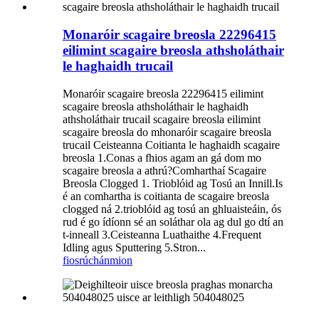
Monaróir scagaire breosla 22296415
eilimint scagaire breosla athsholáthair
le haghaidh trucail
Monaróir scagaire breosla 22296415 eilimint
scagaire breosla athsholáthair le haghaidh
athsholáthair trucail scagaire breosla eilimint
scagaire breosla do mhonaróir scagaire breosla
trucail Ceisteanna Coitianta le haghaidh scagaire
breosla 1.Conas a fhios agam an gá dom mo
scagaire breosla a athrú?Comharthaí Scagaire
Breosla Clogged 1. Trioblóid ag Tosú an Innill.Is
é an comhartha is coitianta de scagaire breosla
clogged ná 2.trioblóid ag tosú an ghluaisteáin, ós
rud é go ídíonn sé an soláthar ola ag dul go dtí an
t-inneall 3.Ceisteanna Luathaithe 4.Frequent
Idling agus Sputtering 5.Stron...
fiosrúchán
mion