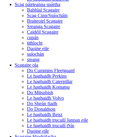
Scag páirteanna spártha
Babhlaí Scagaire
Scag Cinn/Suíocháin
Braiteoirí Scagaire
Sreanga Scagaire
Caidéil Scagaire
cupán
tithíocht
Daoine eile
suíochán
sreang
Scagaire ola
Do Cummins Fleetguard
Le haghaidh Perkins
Le haghaidh Caterpillar
Le haghaidh Komatsu
Do Mitsubish
Le haghaidh Volvo
Do Sheán fiadh
Do Donaldson
Le haghaidh Benz
Le haghaidh trucailí Janpan eile
Le haghaidh trucailí tSín
Daoine eile
Scagaire Hiodrálacha