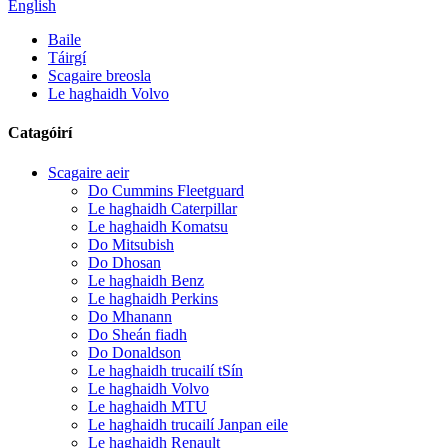
English
Baile
Táirgí
Scagaire breosla
Le haghaidh Volvo
Catagóirí
Scagaire aeir
Do Cummins Fleetguard
Le haghaidh Caterpillar
Le haghaidh Komatsu
Do Mitsubish
Do Dhosan
Le haghaidh Benz
Le haghaidh Perkins
Do Mhanann
Do Sheán fiadh
Do Donaldson
Le haghaidh trucailí tSín
Le haghaidh Volvo
Le haghaidh MTU
Le haghaidh trucailí Janpan eile
Le haghaidh Renault