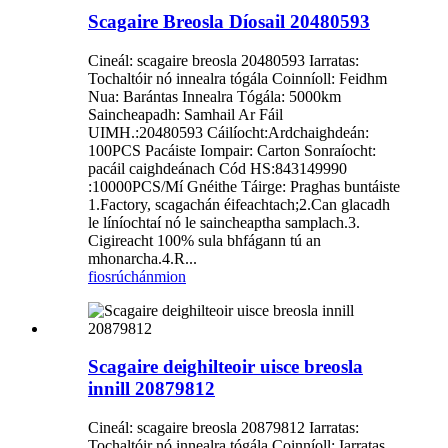
Scagaire Breosla Díosail 20480593
Cineál: scagaire breosla 20480593 Iarratas:
Tochaltóir nó innealra tógála Coinníoll: Feidhm
Nua: Barántas Innealra Tógála: 5000km
Saincheapadh: Samhail Ar Fáil
UIMH.:20480593 Cáilíocht:Ardchaighdeán:
100PCS Pacáiste Iompair: Carton Sonraíocht:
pacáil caighdeánach Cód HS:843149990
:10000PCS/Mí Gnéithe Táirge: Praghas buntáiste
1.Factory, scagachán éifeachtach;2.Can glacadh
le líníochtaí nó le saincheaptha samplach.3.
Cigireacht 100% sula bhfágann tú an
mhonarcha.4.R...
fiosrúchán
mion
Scagaire deighilteoir uisce breosla
innill 20879812
Cineál: scagaire breosla 20879812 Iarratas:
Tochaltóir nó innealra tógála Coinníoll: Iarratas