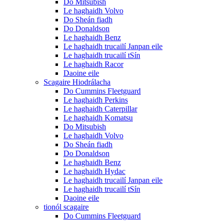
Do Mitsubish
Le haghaidh Volvo
Do Sheán fiadh
Do Donaldson
Le haghaidh Benz
Le haghaidh trucailí Janpan eile
Le haghaidh trucailí tSín
Le haghaidh Racor
Daoine eile
Scagaire Hiodrálacha
Do Cummins Fleetguard
Le haghaidh Perkins
Le haghaidh Caterpillar
Le haghaidh Komatsu
Do Mitsubish
Le haghaidh Volvo
Do Sheán fiadh
Do Donaldson
Le haghaidh Benz
Le haghaidh Hydac
Le haghaidh trucailí Janpan eile
Le haghaidh trucailí tSín
Daoine eile
tionól scagaire
Do Cummins Fleetguard