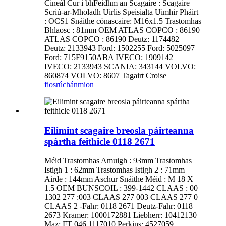
Cineál Cur i bhFeidhm an Scagaire : Scagaire
Scriú-ar-Mholadh Uirlis Speisialta Uimhir Pháirt
: OCS1 Snáithe cónascaire: M16x1.5 Trastomhas
Bhlaosc : 81mm OEM ATLAS COPCO : 86190
ATLAS COPCO : 86190 Deutz: 1174482
Deutz: 2133943 Ford: 1502255 Ford: 5025097
Ford: 715F9150ABA IVECO: 1909142
IVECO: 2133943 SCANIA: 343144 VOLVO:
860874 VOLVO: 8607 Tagairt Croise
fiosrúchán
mion
Eilimint scagaire breosla páirteanna
spártha feithicle 0118 2671
Méid Trastomhas Amuigh : 93mm Trastomhas
Istigh 1 : 62mm Trastomhas Istigh 2 : 71mm
Airde : 144mm Aschur Snáithe Méid : M 18 X
1.5 OEM BUNSCOIL : 399-1442 CLAAS : 00
1302 277 :003 CLAAS 277 003 CLAAS 277 0
CLAAS 2 -Fahr: 0118 2671 Deutz-Fahr: 0118
2673 Kramer: 1000172881 Liebherr: 10412130
Maz: FT 046.1117010 Perkins: 4527059