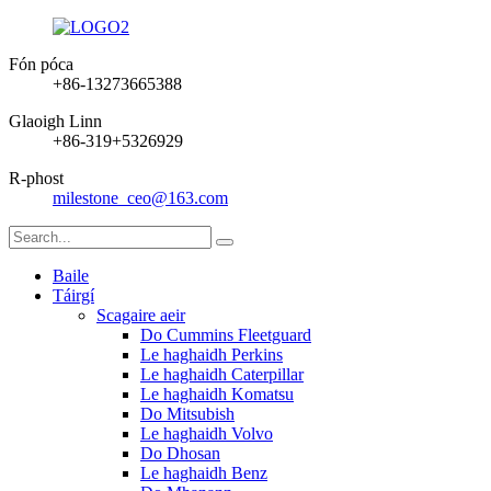
Fón póca
+86-13273665388
Glaoigh Linn
+86-319+5326929
R-phost
milestone_ceo@163.com
Baile
Táirgí
Scagaire aeir
Do Cummins Fleetguard
Le haghaidh Perkins
Le haghaidh Caterpillar
Le haghaidh Komatsu
Do Mitsubish
Le haghaidh Volvo
Do Dhosan
Le haghaidh Benz