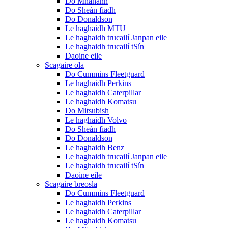
Do Mhanann
Do Sheán fiadh
Do Donaldson
Le haghaidh MTU
Le haghaidh trucailí Janpan eile
Le haghaidh trucailí tSín
Daoine eile
Scagaire ola
Do Cummins Fleetguard
Le haghaidh Perkins
Le haghaidh Caterpillar
Le haghaidh Komatsu
Do Mitsubish
Le haghaidh Volvo
Do Sheán fiadh
Do Donaldson
Le haghaidh Benz
Le haghaidh trucailí Janpan eile
Le haghaidh trucailí tSín
Daoine eile
Scagaire breosla
Do Cummins Fleetguard
Le haghaidh Perkins
Le haghaidh Caterpillar
Le haghaidh Komatsu