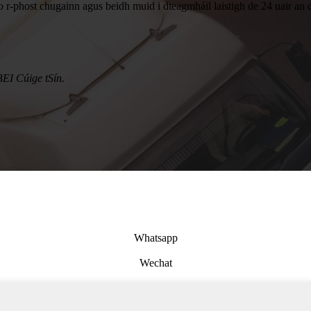
 do r-phost chugainn agus beidh muid i dteagmháil laistigh de 24 uair an 
 Cúige tSín.
Whatsapp
Wechat