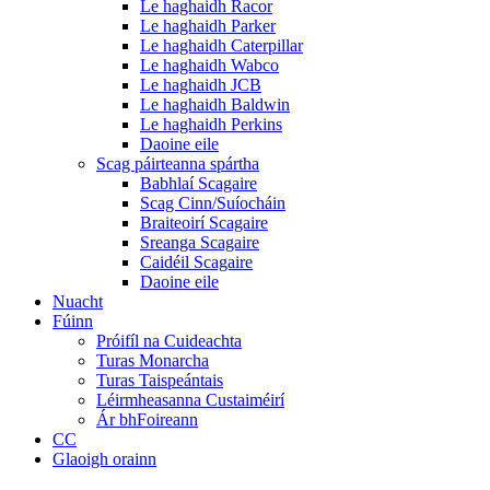
Le haghaidh Racor
Le haghaidh Parker
Le haghaidh Caterpillar
Le haghaidh Wabco
Le haghaidh JCB
Le haghaidh Baldwin
Le haghaidh Perkins
Daoine eile
Scag páirteanna spártha
Babhlaí Scagaire
Scag Cinn/Suíocháin
Braiteoirí Scagaire
Sreanga Scagaire
Caidéil Scagaire
Daoine eile
Nuacht
Fúinn
Próifíl na Cuideachta
Turas Monarcha
Turas Taispeántais
Léirmheasanna Custaiméirí
Ár bhFoireann
CC
Glaoigh orainn