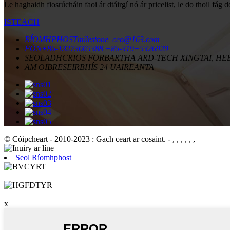
Le haghaidh fiosrúcháin faoi ár dtáirgí nó ár pricelist, le do thoil fág
ISTEACH
RÍOMHPHOST
milestone_ceo@163.com
FÓN
+86-13273665388
+86-319+5326929
SEOLADH
CRIOS FORBARTHA ARD-TECH XINGTAI, HEBEI
AM OIBRE
SEIRBHÍS 24 UAIREANTA
© Cóipcheart - 2010-2023 : Gach ceart ar cosaint.
- , , , , , ,
Seol Ríomhphost
x