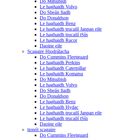
Do Mitsubish
Le haghaidh Volvo
Do Sheán fiadh
Do Donaldson
Le haghaidh Benz
Le haghaidh trucailí Janpan eile
Le haghaidh trucailí tSín
Le haghaidh Racor
Daoine eile
Scagaire Hiodrálacha
Do Cummins Fleetguard
Le haghaidh Perkins
Le haghaidh Caterpillar
Le haghaidh Komatsu
Do Mitsubish
Le haghaidh Volvo
Do Sheán fiadh
Do Donaldson
Le haghaidh Benz
Le haghaidh Hydac
Le haghaidh trucailí Janpan eile
Le haghaidh trucailí tSín
Daoine eile
tionól scagaire
Do Cummins Fleetguard