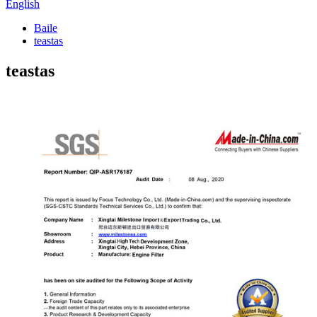
English
Baile
teastas
teastas