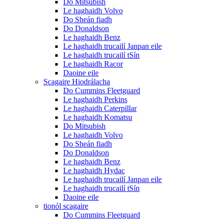
Do Mitsubish
Le haghaidh Volvo
Do Sheán fiadh
Do Donaldson
Le haghaidh Benz
Le haghaidh trucailí Janpan eile
Le haghaidh trucailí tSín
Le haghaidh Racor
Daoine eile
Scagaire Hiodrálacha
Do Cummins Fleetguard
Le haghaidh Perkins
Le haghaidh Caterpillar
Le haghaidh Komatsu
Do Mitsubish
Le haghaidh Volvo
Do Sheán fiadh
Do Donaldson
Le haghaidh Benz
Le haghaidh Hydac
Le haghaidh trucailí Janpan eile
Le haghaidh trucailí tSín
Daoine eile
tionól scagaire
Do Cummins Fleetguard