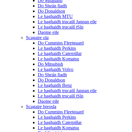
Do Mhanann
Do Sheán fiadh
Do Donaldson
Le haghaidh MTU
Le haghaidh trucailí Janpan eile
Le haghaidh trucailí tSín
Daoine eile
Scagaire ola
Do Cummins Fleetguard
Le haghaidh Perkins
Le haghaidh Caterpillar
Le haghaidh Komatsu
Do Mitsubish
Le haghaidh Volvo
Do Sheán fiadh
Do Donaldson
Le haghaidh Benz
Le haghaidh trucailí Janpan eile
Le haghaidh trucailí tSín
Daoine eile
Scagaire breosla
Do Cummins Fleetguard
Le haghaidh Perkins
Le haghaidh Caterpillar
Le haghaidh Komatsu