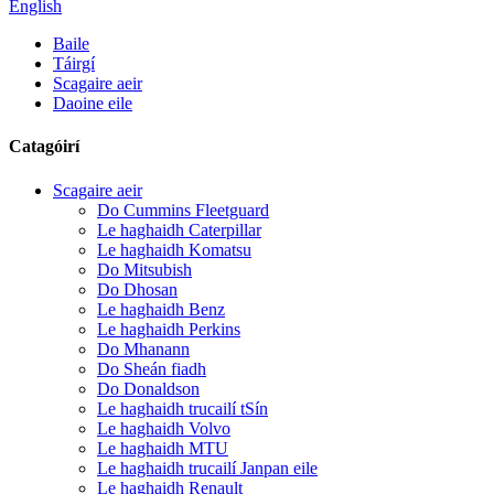
English
Baile
Táirgí
Scagaire aeir
Daoine eile
Catagóirí
Scagaire aeir
Do Cummins Fleetguard
Le haghaidh Caterpillar
Le haghaidh Komatsu
Do Mitsubish
Do Dhosan
Le haghaidh Benz
Le haghaidh Perkins
Do Mhanann
Do Sheán fiadh
Do Donaldson
Le haghaidh trucailí tSín
Le haghaidh Volvo
Le haghaidh MTU
Le haghaidh trucailí Janpan eile
Le haghaidh Renault