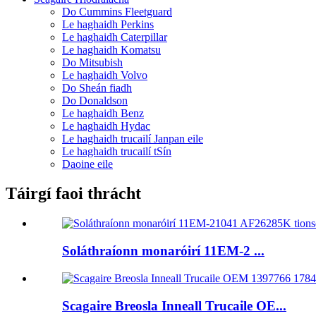
Do Cummins Fleetguard
Le haghaidh Perkins
Le haghaidh Caterpillar
Le haghaidh Komatsu
Do Mitsubish
Le haghaidh Volvo
Do Sheán fiadh
Do Donaldson
Le haghaidh Benz
Le haghaidh Hydac
Le haghaidh trucailí Janpan eile
Le haghaidh trucailí tSín
Daoine eile
Táirgí faoi thrácht
Soláthraíonn monaróirí 11EM-2 ...
Scagaire Breosla Inneall Trucaile OE...