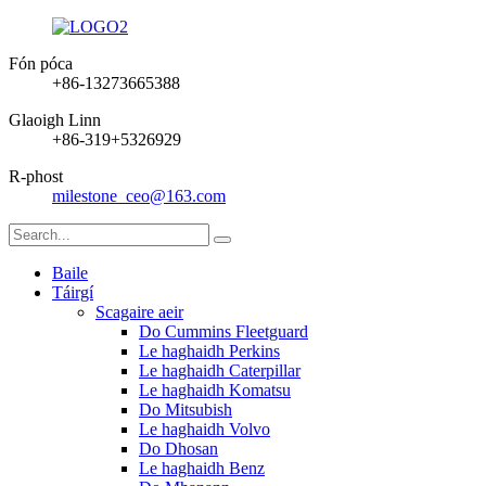
Fón póca
+86-13273665388
Glaoigh Linn
+86-319+5326929
R-phost
milestone_ceo@163.com
Baile
Táirgí
Scagaire aeir
Do Cummins Fleetguard
Le haghaidh Perkins
Le haghaidh Caterpillar
Le haghaidh Komatsu
Do Mitsubish
Le haghaidh Volvo
Do Dhosan
Le haghaidh Benz