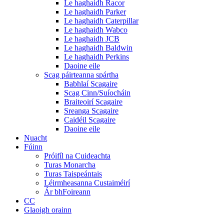
Le haghaidh Racor
Le haghaidh Parker
Le haghaidh Caterpillar
Le haghaidh Wabco
Le haghaidh JCB
Le haghaidh Baldwin
Le haghaidh Perkins
Daoine eile
Scag páirteanna spártha
Babhlaí Scagaire
Scag Cinn/Suíocháin
Braiteoirí Scagaire
Sreanga Scagaire
Caidéil Scagaire
Daoine eile
Nuacht
Fúinn
Próifíl na Cuideachta
Turas Monarcha
Turas Taispeántais
Léirmheasanna Custaiméirí
Ár bhFoireann
CC
Glaoigh orainn