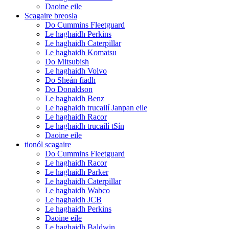
Daoine eile
Scagaire breosla
Do Cummins Fleetguard
Le haghaidh Perkins
Le haghaidh Caterpillar
Le haghaidh Komatsu
Do Mitsubish
Le haghaidh Volvo
Do Sheán fiadh
Do Donaldson
Le haghaidh Benz
Le haghaidh trucailí Janpan eile
Le haghaidh Racor
Le haghaidh trucailí tSín
Daoine eile
tionól scagaire
Do Cummins Fleetguard
Le haghaidh Racor
Le haghaidh Parker
Le haghaidh Caterpillar
Le haghaidh Wabco
Le haghaidh JCB
Le haghaidh Perkins
Daoine eile
Le haghaidh Baldwin