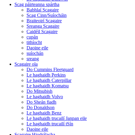
Scag páirteanna spártha
Babhlaí Scagaire
Scag Cinn/Suíocháin
Braiteoirí Scagaire
Sreanga Scagaire
Caidéil Scagaire
cupán
tithíocht
Daoine eile
suíochán
sreang
Scagaire ola
Do Cummins Fleetguard
Le haghaidh Perkins
Le haghaidh Caterpillar
Le haghaidh Komatsu
Do Mitsubish
Le haghaidh Volvo
Do Sheán fiadh
Do Donaldson
Le haghaidh Benz
Le haghaidh trucailí Janpan eile
Le haghaidh trucailí tSín
Daoine eile
Scagaire Hiodrálacha